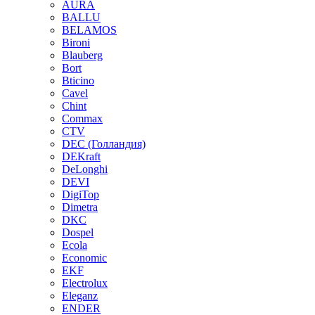
AURA
BALLU
BELAMOS
Bironi
Blauberg
Bort
Bticino
Cavel
Chint
Commax
CTV
DEC (Голландия)
DEKraft
DeLonghi
DEVI
DigiTop
Dimetra
DKC
Dospel
Ecola
Economic
EKF
Electrolux
Eleganz
ENDER