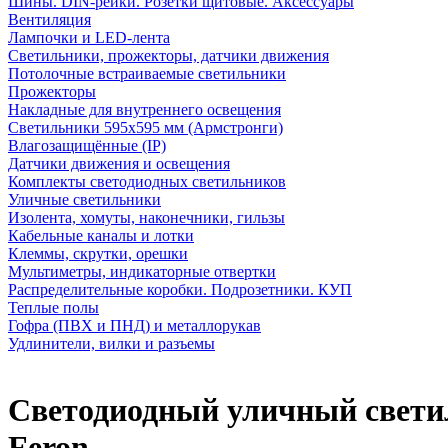
Шины. DIN-рейки. Розетки щитовые. Аксессуары
Вентиляция
Лампочки и LED-лента
Светильники, прожекторы, датчики движения
Потолочные встраиваемые светильники
Прожекторы
Накладные для внутреннего освещения
Светильники 595х595 мм (Армстронги)
Влагозащищённые (IP)
Датчики движения и освещения
Комплекты светодиодных светильников
Уличные светильники
Изолента, хомуты, наконечники, гильзы
Кабельные каналы и лотки
Клеммы, скрутки, орешки
Мультиметры, индикаторные отвертки
Распределительные коробки. Подрозетники. КУП
Теплые полы
Гофра (ПВХ и ПНД) и металлорукав
Удлинители, вилки и разъемы
Светодиодный уличный светил
Feron