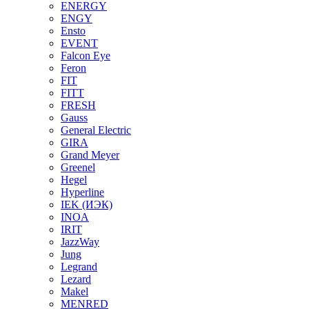
ENERGY
ENGY
Ensto
EVENT
Falcon Eye
Feron
FIT
FITT
FRESH
Gauss
General Electric
GIRA
Grand Meyer
Greenel
Hegel
Hyperline
IEK (ИЭК)
INOA
IRIT
JazzWay
Jung
Legrand
Lezard
Makel
MENRED