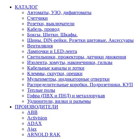
КАТАЛОГ
Автоматы, УЗО, дифавтоматы
Счетчики
Розетки, выключатели
Кабель, провод
Боксы. Щитки. Шкафы.
Шины. DIN-рейки. Розетки щитовые. Аксессуары
Вентиляция
Лампочки и LED-лента
Светильники, прожекторы, датчики движения
Изолента, хомуты, наконечники, гильзы
Кабельные каналы и лотки
Клеммы, скрутки, орешки
Мультиметры, индикаторные отвертки
Распределительные коробки. Подрозетники. КУП
Теплые полы
Гофра (ПВХ и ПНД) и металлорукав
Удлинители, вилки и разъемы
ПРОИЗВОДИТЕЛИ
ABB
Activision
ADAX
Ajax
ARNOLD RAK