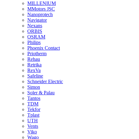
MILLENIUM
MMotors JSC
Nanoprotech
Navigator
Nexans
ORBIS
OSRAM
Philips
Phoenix Contact
Priotherm
Rehau
Retrika
RexVa
Safeline
Schneider Electric
Simon
Soler & Palau
Tantos
TDM
Tekfor
Tplast
UTH
Vents
Viko
Wago