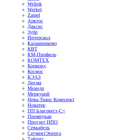
Welrok
Werkel
Zamel
Арктос
Даксис
Зубр
Интерскол
Калашниково
КВТ
КМ-Профиль
КОМТЕХ
Конкорд
Космос
КЭАЗ
Лисма
Меандр
Меркурий
Нева-Транс Комплект
Новатек
ПП Благовест-С+
Промрукав
Протэкт НПО
Севкабель
СегментЭнерго
Тайпит