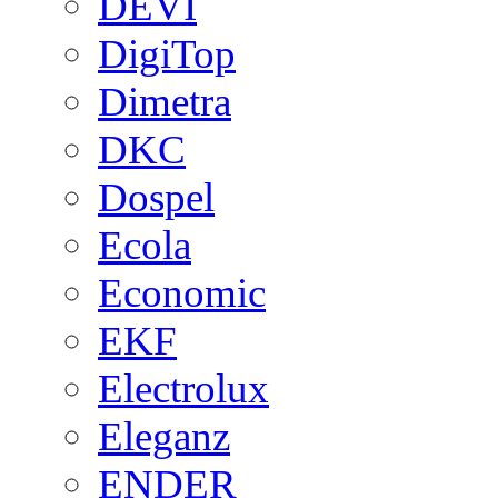
DEVI
DigiTop
Dimetra
DKC
Dospel
Ecola
Economic
EKF
Electrolux
Eleganz
ENDER