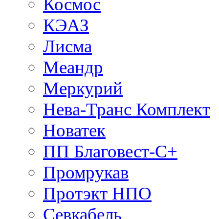
Космос
КЭАЗ
Лисма
Меандр
Меркурий
Нева-Транс Комплект
Новатек
ПП Благовест-С+
Промрукав
Протэкт НПО
Севкабель