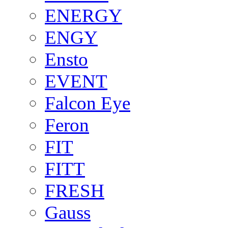
ENERGY
ENGY
Ensto
EVENT
Falcon Eye
Feron
FIT
FITT
FRESH
Gauss