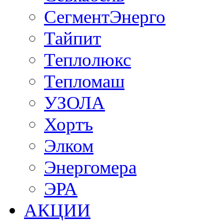
СегментЭнерго
Тайпит
Теплолюкс
Тепломаш
УЗОЛА
Хортъ
Элком
Энергомера
ЭРА
АКЦИИ