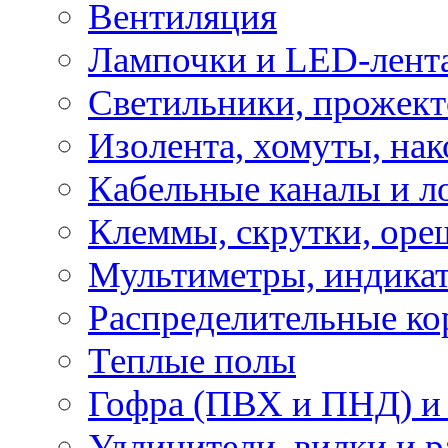
Вентиляция
Лампочки и LED-лент
Светильники, прожект
Изолента, хомуты, нак
Кабельные каналы и л
Клеммы, скрутки, оре
Мультиметры, индикат
Распределительные ко
Теплые полы
Гофра (ПВХ и ПНД) и 
Удлинители, вилки и 