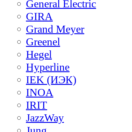
General Electric
GIRA
Grand Meyer
Greenel
Hegel
Hyperline
IEK (ИЭК)
INOA
IRIT
JazzWay
Jung