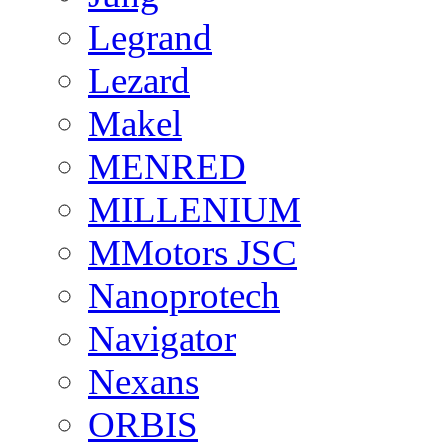
Legrand
Lezard
Makel
MENRED
MILLENIUM
MMotors JSC
Nanoprotech
Navigator
Nexans
ORBIS