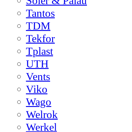
Soler & Palau
Tantos
TDM
Tekfor
Tplast
UTH
Vents
Viko
Wago
Welrok
Werkel