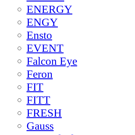
ENERGY
ENGY
Ensto
EVENT
Falcon Eye
Feron
FIT
FITT
FRESH
Gauss