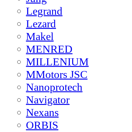
Legrand
Lezard
Makel
MENRED
MILLENIUM
MMotors JSC
Nanoprotech
Navigator
Nexans
ORBIS