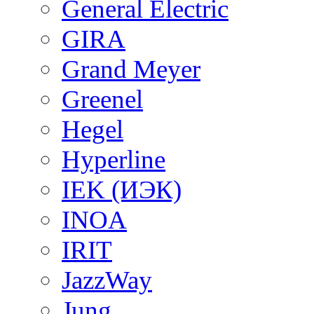
General Electric
GIRA
Grand Meyer
Greenel
Hegel
Hyperline
IEK (ИЭК)
INOA
IRIT
JazzWay
Jung