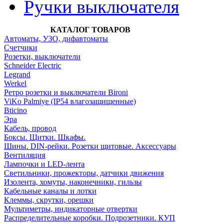
Ручки выключателя
КАТАЛОГ ТОВАРОВ
Автоматы, УЗО, дифавтоматы
Счетчики
Розетки, выключатели
Schneider Electric
Legrand
Werkel
Ретро розетки и выключатели Bironi
ViKo Palmiye (IP54 влагозащищенные)
Bticino
Эра
Кабель, провод
Боксы. Щитки. Шкафы.
Шины. DIN-рейки. Розетки щитовые. Аксессуары
Вентиляция
Лампочки и LED-лента
Светильники, прожекторы, датчики движения
Изолента, хомуты, наконечники, гильзы
Кабельные каналы и лотки
Клеммы, скрутки, орешки
Мультиметры, индикаторные отвертки
Распределительные коробки. Подрозетники. КУП