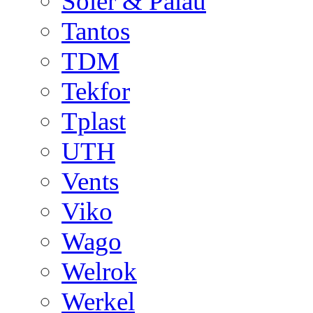
Soler & Palau
Tantos
TDM
Tekfor
Tplast
UTH
Vents
Viko
Wago
Welrok
Werkel