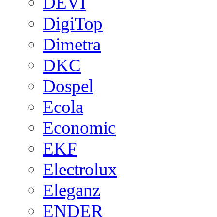
DEVI
DigiTop
Dimetra
DKC
Dospel
Ecola
Economic
EKF
Electrolux
Eleganz
ENDER