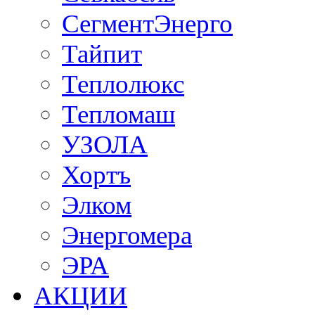
СегментЭнерго
Тайпит
Теплолюкс
Тепломаш
УЗОЛА
Хортъ
Элком
Энергомера
ЭРА
АКЦИИ