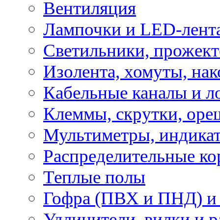
Вентиляция
Лампочки и LED-лент
Светильники, прожект
Изолента, хомуты, нак
Кабельные каналы и л
Клеммы, скрутки, оре
Мультиметры, индикат
Распределительные ко
Теплые полы
Гофра (ПВХ и ПНД) и 
Удлинители, вилки и 