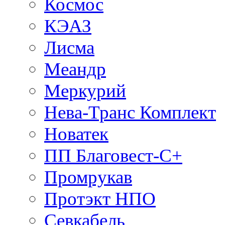
Космос
КЭАЗ
Лисма
Меандр
Меркурий
Нева-Транс Комплект
Новатек
ПП Благовест-С+
Промрукав
Протэкт НПО
Севкабель