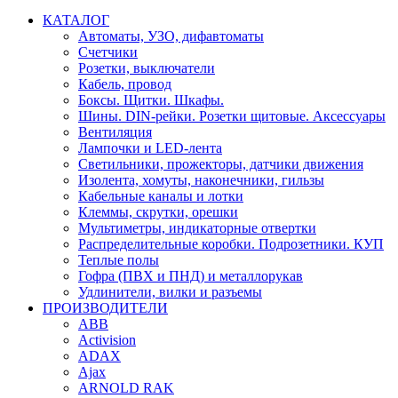
КАТАЛОГ
Автоматы, УЗО, дифавтоматы
Счетчики
Розетки, выключатели
Кабель, провод
Боксы. Щитки. Шкафы.
Шины. DIN-рейки. Розетки щитовые. Аксессуары
Вентиляция
Лампочки и LED-лента
Светильники, прожекторы, датчики движения
Изолента, хомуты, наконечники, гильзы
Кабельные каналы и лотки
Клеммы, скрутки, орешки
Мультиметры, индикаторные отвертки
Распределительные коробки. Подрозетники. КУП
Теплые полы
Гофра (ПВХ и ПНД) и металлорукав
Удлинители, вилки и разъемы
ПРОИЗВОДИТЕЛИ
ABB
Activision
ADAX
Ajax
ARNOLD RAK