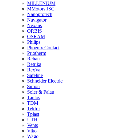
MILLENIUM
MMotors JSC
Nanoprotech
Navigator
Nexans
ORBIS
OSRAM
Philips
Phoenix Contact
Priotherm
Rehau
Retrika
RexVa
Safeline
Schneider Electric
Simon
Soler & Palau
Tantos
TDM
Tekfor
Tplast
UTH
Vents
Viko
Wago