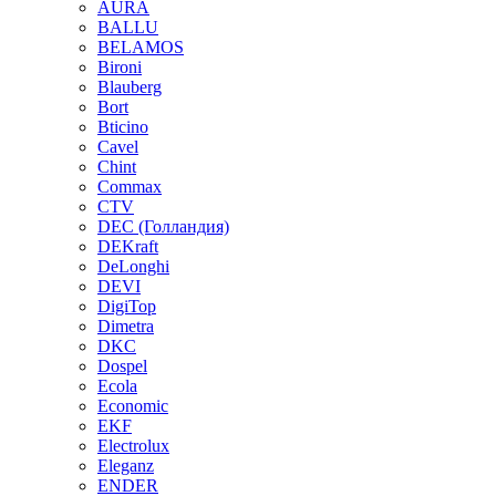
AURA
BALLU
BELAMOS
Bironi
Blauberg
Bort
Bticino
Cavel
Chint
Commax
CTV
DEC (Голландия)
DEKraft
DeLonghi
DEVI
DigiTop
Dimetra
DKC
Dospel
Ecola
Economic
EKF
Electrolux
Eleganz
ENDER