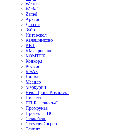
Welrok
Werkel
Zamel
Арктос
Даксис
Зубр
Интерскол
Калашниково
КВТ
КМ-Профиль
КОМТЕХ
Конкорд
Космос
КЭАЗ
Лисма
Меандр
Меркурий
Нева-Транс Комплект
Новатек
ПП Благовест-С+
Промрукав
Протэкт НПО
Севкабель
СегментЭнерго
Тайпит