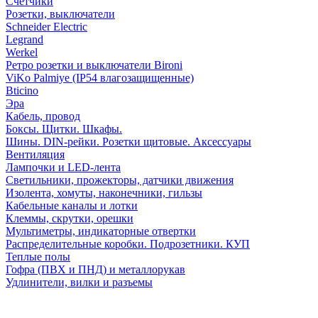
Счетчики
Розетки, выключатели
Schneider Electric
Legrand
Werkel
Ретро розетки и выключатели Bironi
ViKo Palmiye (IP54 влагозащищенные)
Bticino
Эра
Кабель, провод
Боксы. Щитки. Шкафы.
Шины. DIN-рейки. Розетки щитовые. Аксессуары
Вентиляция
Лампочки и LED-лента
Светильники, прожекторы, датчики движения
Изолента, хомуты, наконечники, гильзы
Кабельные каналы и лотки
Клеммы, скрутки, орешки
Мультиметры, индикаторные отвертки
Распределительные коробки. Подрозетники. КУП
Теплые полы
Гофра (ПВХ и ПНД) и металлорукав
Удлинители, вилки и разъемы