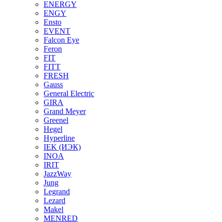
ENERGY
ENGY
Ensto
EVENT
Falcon Eye
Feron
FIT
FITT
FRESH
Gauss
General Electric
GIRA
Grand Meyer
Greenel
Hegel
Hyperline
IEK (ИЭК)
INOA
IRIT
JazzWay
Jung
Legrand
Lezard
Makel
MENRED