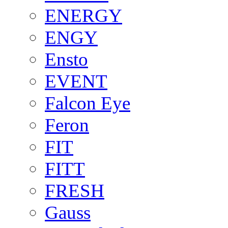
ENERGY
ENGY
Ensto
EVENT
Falcon Eye
Feron
FIT
FITT
FRESH
Gauss