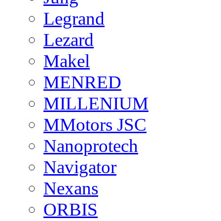
Legrand
Lezard
Makel
MENRED
MILLENIUM
MMotors JSC
Nanoprotech
Navigator
Nexans
ORBIS