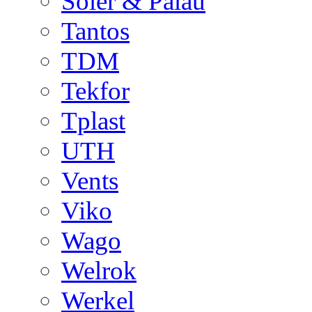
Soler & Palau
Tantos
TDM
Tekfor
Tplast
UTH
Vents
Viko
Wago
Welrok
Werkel