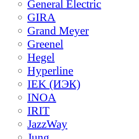
General Electric
GIRA
Grand Meyer
Greenel
Hegel
Hyperline
IEK (ИЭК)
INOA
IRIT
JazzWay
Jung