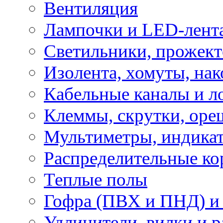
Вентиляция
Лампочки и LED-лент
Светильники, прожект
Изолента, хомуты, нак
Кабельные каналы и л
Клеммы, скрутки, оре
Мультиметры, индикат
Распределительные ко
Теплые полы
Гофра (ПВХ и ПНД) и 
Удлинители, вилки и 