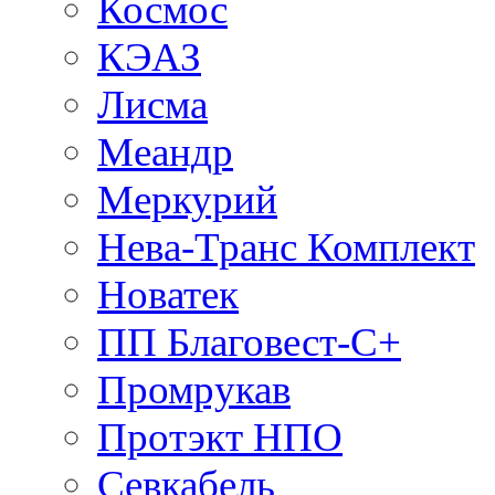
Космос
КЭАЗ
Лисма
Меандр
Меркурий
Нева-Транс Комплект
Новатек
ПП Благовест-С+
Промрукав
Протэкт НПО
Севкабель