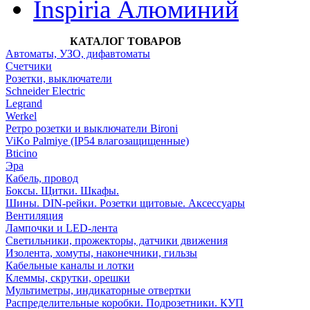
Inspiria Алюминий
КАТАЛОГ ТОВАРОВ
Автоматы, УЗО, дифавтоматы
Счетчики
Розетки, выключатели
Schneider Electric
Legrand
Werkel
Ретро розетки и выключатели Bironi
ViKo Palmiye (IP54 влагозащищенные)
Bticino
Эра
Кабель, провод
Боксы. Щитки. Шкафы.
Шины. DIN-рейки. Розетки щитовые. Аксессуары
Вентиляция
Лампочки и LED-лента
Светильники, прожекторы, датчики движения
Изолента, хомуты, наконечники, гильзы
Кабельные каналы и лотки
Клеммы, скрутки, орешки
Мультиметры, индикаторные отвертки
Распределительные коробки. Подрозетники. КУП