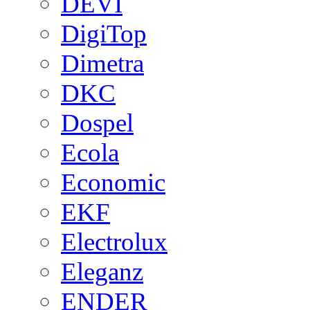
DEVI
DigiTop
Dimetra
DKC
Dospel
Ecola
Economic
EKF
Electrolux
Eleganz
ENDER