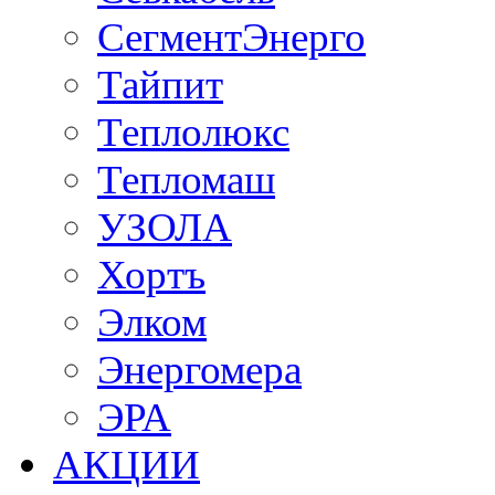
СегментЭнерго
Тайпит
Теплолюкс
Тепломаш
УЗОЛА
Хортъ
Элком
Энергомера
ЭРА
АКЦИИ