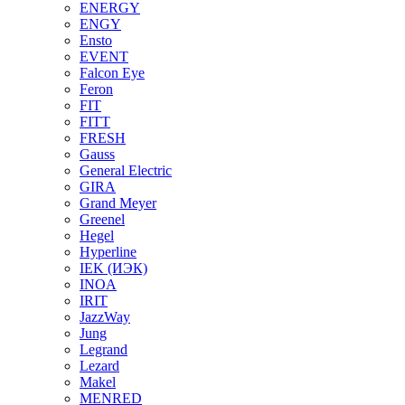
ENERGY
ENGY
Ensto
EVENT
Falcon Eye
Feron
FIT
FITT
FRESH
Gauss
General Electric
GIRA
Grand Meyer
Greenel
Hegel
Hyperline
IEK (ИЭК)
INOA
IRIT
JazzWay
Jung
Legrand
Lezard
Makel
MENRED