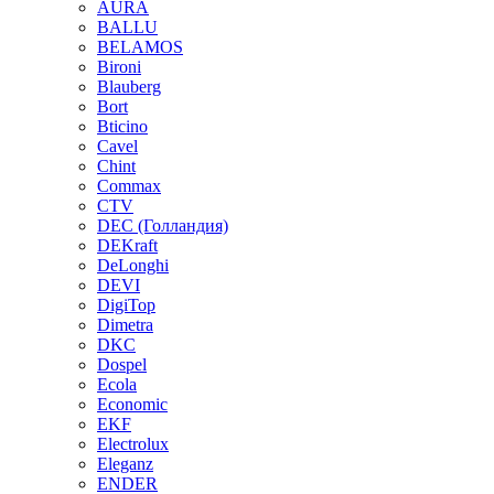
AURA
BALLU
BELAMOS
Bironi
Blauberg
Bort
Bticino
Cavel
Chint
Commax
CTV
DEC (Голландия)
DEKraft
DeLonghi
DEVI
DigiTop
Dimetra
DKC
Dospel
Ecola
Economic
EKF
Electrolux
Eleganz
ENDER