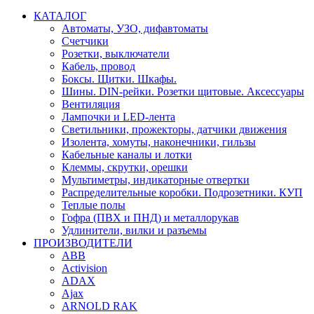
КАТАЛОГ
Автоматы, УЗО, дифавтоматы
Счетчики
Розетки, выключатели
Кабель, провод
Боксы. Щитки. Шкафы.
Шины. DIN-рейки. Розетки щитовые. Аксессуары
Вентиляция
Лампочки и LED-лента
Светильники, прожекторы, датчики движения
Изолента, хомуты, наконечники, гильзы
Кабельные каналы и лотки
Клеммы, скрутки, орешки
Мультиметры, индикаторные отвертки
Распределительные коробки. Подрозетники. КУП
Теплые полы
Гофра (ПВХ и ПНД) и металлорукав
Удлинители, вилки и разъемы
ПРОИЗВОДИТЕЛИ
ABB
Activision
ADAX
Ajax
ARNOLD RAK