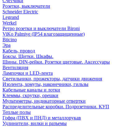
Счетчики
Розетки, выключатели
Schneider Electric
Legrand
Werkel
Ретро розетки и выключатели Bironi
ViKo Palmiye (IP54 влагозащищенные)
Bticino
Эра
Кабель, провод
Боксы. Щитки. Шкафы.
Шины. DIN-рейки. Розетки щитовые. Аксессуары
Вентиляция
Лампочки и LED-лента
Светильники, прожекторы, датчики движения
Изолента, хомуты, наконечники, гильзы
Кабельные каналы и лотки
Клеммы, скрутки, орешки
Мультиметры, индикаторные отвертки
Распределительные коробки. Подрозетники. КУП
Теплые полы
Гофра (ПВХ и ПНД) и металлорукав
Удлинители, вилки и разъемы