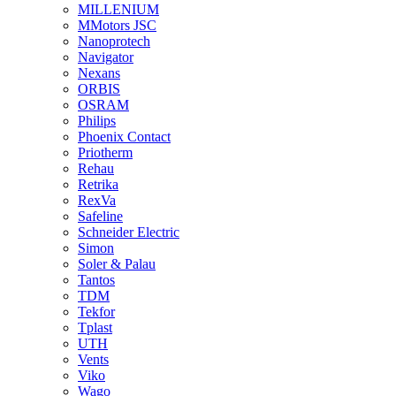
MILLENIUM
MMotors JSC
Nanoprotech
Navigator
Nexans
ORBIS
OSRAM
Philips
Phoenix Contact
Priotherm
Rehau
Retrika
RexVa
Safeline
Schneider Electric
Simon
Soler & Palau
Tantos
TDM
Tekfor
Tplast
UTH
Vents
Viko
Wago