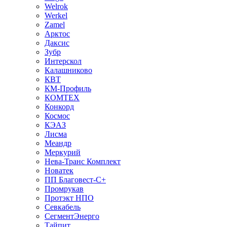
Welrok
Werkel
Zamel
Арктос
Даксис
Зубр
Интерскол
Калашниково
КВТ
КМ-Профиль
КОМТЕХ
Конкорд
Космос
КЭАЗ
Лисма
Меандр
Меркурий
Нева-Транс Комплект
Новатек
ПП Благовест-С+
Промрукав
Протэкт НПО
Севкабель
СегментЭнерго
Тайпит