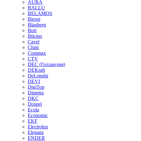
AURA
BALLU
BELAMOS
Bironi
Blauberg
Bort
Bticino
Cavel
Chint
Commax
CTV
DEC (Голландия)
DEKraft
DeLonghi
DEVI
DigiTop
Dimetra
DKC
Dospel
Ecola
Economic
EKF
Electrolux
Eleganz
ENDER