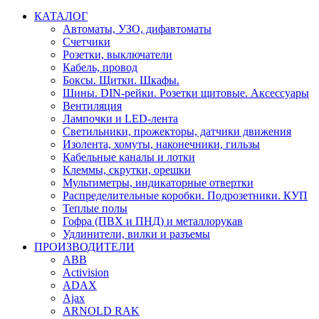
КАТАЛОГ
Автоматы, УЗО, дифавтоматы
Счетчики
Розетки, выключатели
Кабель, провод
Боксы. Щитки. Шкафы.
Шины. DIN-рейки. Розетки щитовые. Аксессуары
Вентиляция
Лампочки и LED-лента
Светильники, прожекторы, датчики движения
Изолента, хомуты, наконечники, гильзы
Кабельные каналы и лотки
Клеммы, скрутки, орешки
Мультиметры, индикаторные отвертки
Распределительные коробки. Подрозетники. КУП
Теплые полы
Гофра (ПВХ и ПНД) и металлорукав
Удлинители, вилки и разъемы
ПРОИЗВОДИТЕЛИ
ABB
Activision
ADAX
Ajax
ARNOLD RAK