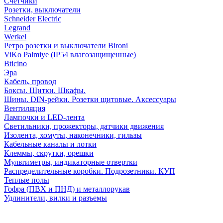
Счетчики
Розетки, выключатели
Schneider Electric
Legrand
Werkel
Ретро розетки и выключатели Bironi
ViKo Palmiye (IP54 влагозащищенные)
Bticino
Эра
Кабель, провод
Боксы. Щитки. Шкафы.
Шины. DIN-рейки. Розетки щитовые. Аксессуары
Вентиляция
Лампочки и LED-лента
Светильники, прожекторы, датчики движения
Изолента, хомуты, наконечники, гильзы
Кабельные каналы и лотки
Клеммы, скрутки, орешки
Мультиметры, индикаторные отвертки
Распределительные коробки. Подрозетники. КУП
Теплые полы
Гофра (ПВХ и ПНД) и металлорукав
Удлинители, вилки и разъемы