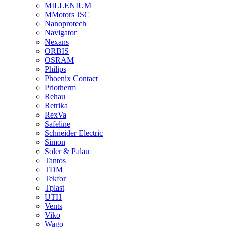
MILLENIUM
MMotors JSC
Nanoprotech
Navigator
Nexans
ORBIS
OSRAM
Philips
Phoenix Contact
Priotherm
Rehau
Retrika
RexVa
Safeline
Schneider Electric
Simon
Soler & Palau
Tantos
TDM
Tekfor
Tplast
UTH
Vents
Viko
Wago