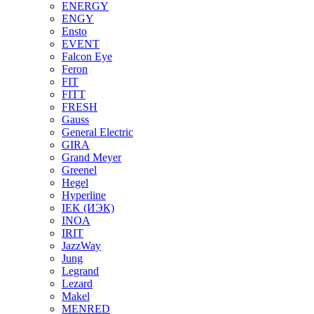
ENERGY
ENGY
Ensto
EVENT
Falcon Eye
Feron
FIT
FITT
FRESH
Gauss
General Electric
GIRA
Grand Meyer
Greenel
Hegel
Hyperline
IEK (ИЭК)
INOA
IRIT
JazzWay
Jung
Legrand
Lezard
Makel
MENRED