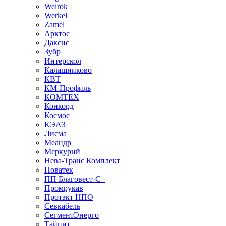
Welrok
Werkel
Zamel
Арктос
Даксис
Зубр
Интерскол
Калашниково
КВТ
КМ-Профиль
КОМТЕХ
Конкорд
Космос
КЭАЗ
Лисма
Меандр
Меркурий
Нева-Транс Комплект
Новатек
ПП Благовест-С+
Промрукав
Протэкт НПО
Севкабель
СегментЭнерго
Тайпит