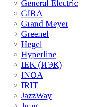
General Electric
GIRA
Grand Meyer
Greenel
Hegel
Hyperline
IEK (ИЭК)
INOA
IRIT
JazzWay
Jung