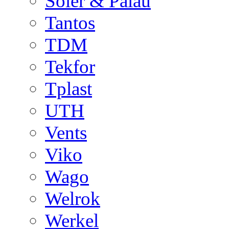
Soler & Palau
Tantos
TDM
Tekfor
Tplast
UTH
Vents
Viko
Wago
Welrok
Werkel