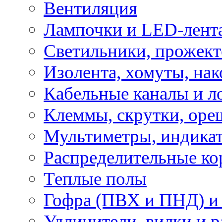
Вентиляция
Лампочки и LED-лент
Светильники, прожект
Изолента, хомуты, нак
Кабельные каналы и л
Клеммы, скрутки, оре
Мультиметры, индикат
Распределительные ко
Теплые полы
Гофра (ПВХ и ПНД) и 
Удлинители, вилки и 