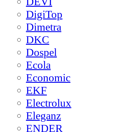
DEVI
DigiTop
Dimetra
DKC
Dospel
Ecola
Economic
EKF
Electrolux
Eleganz
ENDER