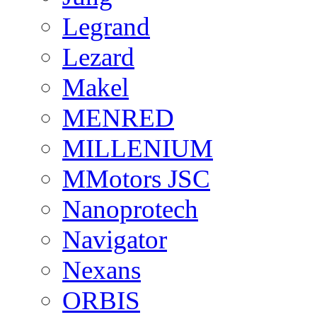
Legrand
Lezard
Makel
MENRED
MILLENIUM
MMotors JSC
Nanoprotech
Navigator
Nexans
ORBIS