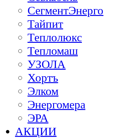
СегментЭнерго
Тайпит
Теплолюкс
Тепломаш
УЗОЛА
Хортъ
Элком
Энергомера
ЭРА
АКЦИИ