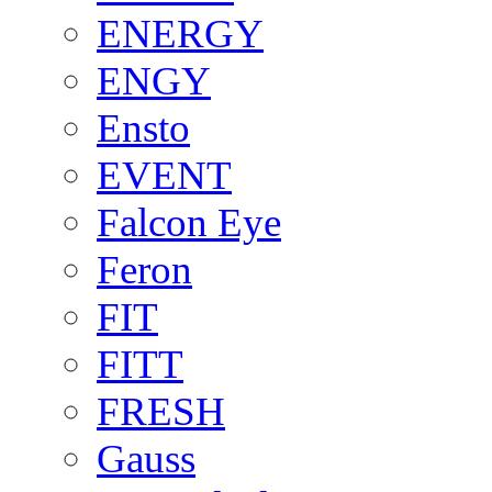
ENERGY
ENGY
Ensto
EVENT
Falcon Eye
Feron
FIT
FITT
FRESH
Gauss