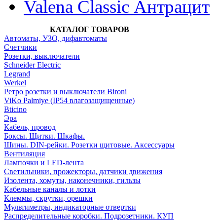
Valena Classic Антрацит
КАТАЛОГ ТОВАРОВ
Автоматы, УЗО, дифавтоматы
Счетчики
Розетки, выключатели
Schneider Electric
Legrand
Werkel
Ретро розетки и выключатели Bironi
ViKo Palmiye (IP54 влагозащищенные)
Bticino
Эра
Кабель, провод
Боксы. Щитки. Шкафы.
Шины. DIN-рейки. Розетки щитовые. Аксессуары
Вентиляция
Лампочки и LED-лента
Светильники, прожекторы, датчики движения
Изолента, хомуты, наконечники, гильзы
Кабельные каналы и лотки
Клеммы, скрутки, орешки
Мультиметры, индикаторные отвертки
Распределительные коробки. Подрозетники. КУП