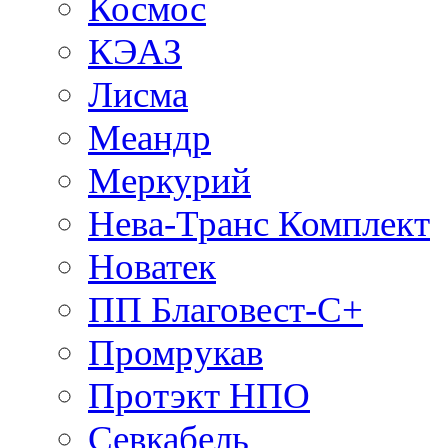
Космос
КЭАЗ
Лисма
Меандр
Меркурий
Нева-Транс Комплект
Новатек
ПП Благовест-С+
Промрукав
Протэкт НПО
Севкабель