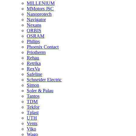
MILLENIUM
MMotors JSC
Nanoprotech
Navigator
Nexans
ORBIS
OSRAM
Philips
Phoenix Contact
Priotherm
Rehau
Retrika
RexVa
Safeline
Schneider Electric
Simon
Soler & Palau
Tantos
TDM
Tekfor
Tplast
UTH
Vents
Viko
Wago