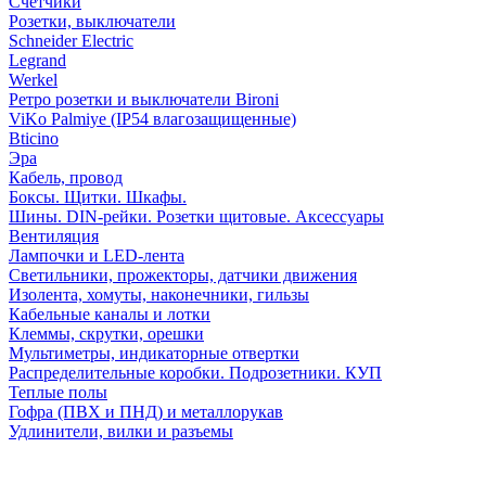
Счетчики
Розетки, выключатели
Schneider Electric
Legrand
Werkel
Ретро розетки и выключатели Bironi
ViKo Palmiye (IP54 влагозащищенные)
Bticino
Эра
Кабель, провод
Боксы. Щитки. Шкафы.
Шины. DIN-рейки. Розетки щитовые. Аксессуары
Вентиляция
Лампочки и LED-лента
Светильники, прожекторы, датчики движения
Изолента, хомуты, наконечники, гильзы
Кабельные каналы и лотки
Клеммы, скрутки, орешки
Мультиметры, индикаторные отвертки
Распределительные коробки. Подрозетники. КУП
Теплые полы
Гофра (ПВХ и ПНД) и металлорукав
Удлинители, вилки и разъемы