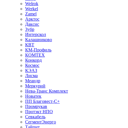
Welrok
Werkel
Zamel
Арктос
Даксис
Зубр
Интерскол
Калашниково
КВТ
КМ-Профиль
КОМТЕХ
Конкорд
Космос
КЭАЗ
Лисма
Меандр
Меркурий
Нева-Транс Комплект
Новатек
ПП Благовест-С+
Промрукав
Протэкт НПО
Севкабель
СегментЭнерго
Тайпит