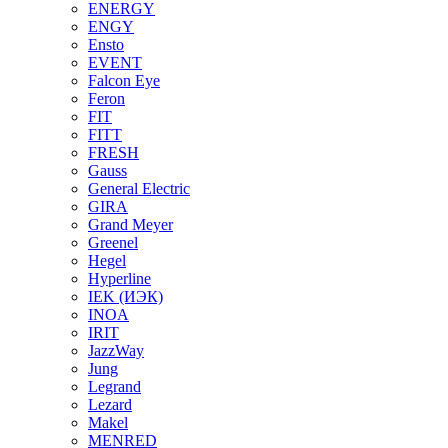
ENERGY
ENGY
Ensto
EVENT
Falcon Eye
Feron
FIT
FITT
FRESH
Gauss
General Electric
GIRA
Grand Meyer
Greenel
Hegel
Hyperline
IEK (ИЭК)
INOA
IRIT
JazzWay
Jung
Legrand
Lezard
Makel
MENRED