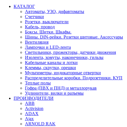
КАТАЛОГ
Автоматы, УЗО, дифавтоматы
Счетчики
Розетки, выключатели
Кабель, провод
Боксы. Щитки. Шкафы.
Шины. DIN-рейки. Розетки щитовые. Аксессуары
Вентиляция
Лампочки и LED-лента
Светильники, прожекторы, датчики движения
Изолента, хомуты, наконечники, гильзы
Кабельные каналы и лотки
Клеммы, скрутки, орешки
Мультиметры, индикаторные отвертки
Распределительные коробки. Подрозетники. КУП
Теплые полы
Гофра (ПВХ и ПНД) и металлорукав
Удлинители, вилки и разъемы
ПРОИЗВОДИТЕЛИ
ABB
Activision
ADAX
Ajax
ARNOLD RAK