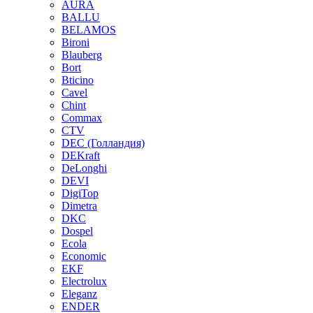
AURA
BALLU
BELAMOS
Bironi
Blauberg
Bort
Bticino
Cavel
Chint
Commax
CTV
DEC (Голландия)
DEKraft
DeLonghi
DEVI
DigiTop
Dimetra
DKC
Dospel
Ecola
Economic
EKF
Electrolux
Eleganz
ENDER