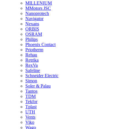
MILLENIUM
MMotors JSC
Nanoprotech
Navigator
Nexans
ORBIS
OSRAM
Philips
Phoenix Contact
Priotherm
Rehau
Retrika
RexVa
Safeline
Schneider Electric
Simon
Soler & Palau
Tantos
TDM
Tekfor
Tplast
UTH
Vents
Viko
Wago