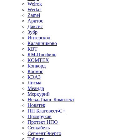
Welrok
Werkel
Zamel
Арктос
Даксис
Зубр
Интерскол
Калашниково
КВТ
КМ-Профиль
КОМТЕХ
Конкорд
Космос
КЭАЗ
Лисма
Меандр
Меркурий
Нева-Транс Комплект
Новатек
ПП Благовест-С+
Промрукав
Протэкт НПО
Севкабель
СегментЭнерго
Тайпит