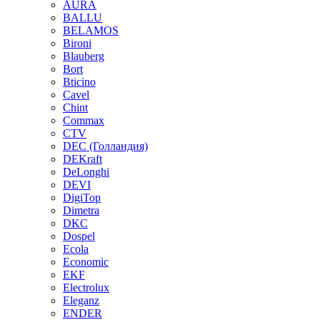
AURA
BALLU
BELAMOS
Bironi
Blauberg
Bort
Bticino
Cavel
Chint
Commax
CTV
DEC (Голландия)
DEKraft
DeLonghi
DEVI
DigiTop
Dimetra
DKC
Dospel
Ecola
Economic
EKF
Electrolux
Eleganz
ENDER