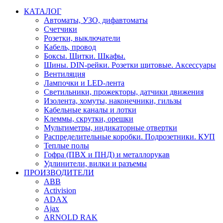
КАТАЛОГ
Автоматы, УЗО, дифавтоматы
Счетчики
Розетки, выключатели
Кабель, провод
Боксы. Щитки. Шкафы.
Шины. DIN-рейки. Розетки щитовые. Аксессуары
Вентиляция
Лампочки и LED-лента
Светильники, прожекторы, датчики движения
Изолента, хомуты, наконечники, гильзы
Кабельные каналы и лотки
Клеммы, скрутки, орешки
Мультиметры, индикаторные отвертки
Распределительные коробки. Подрозетники. КУП
Теплые полы
Гофра (ПВХ и ПНД) и металлорукав
Удлинители, вилки и разъемы
ПРОИЗВОДИТЕЛИ
ABB
Activision
ADAX
Ajax
ARNOLD RAK