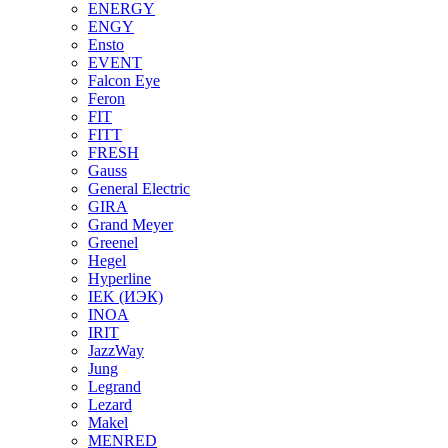
ENERGY
ENGY
Ensto
EVENT
Falcon Eye
Feron
FIT
FITT
FRESH
Gauss
General Electric
GIRA
Grand Meyer
Greenel
Hegel
Hyperline
IEK (ИЭК)
INOA
IRIT
JazzWay
Jung
Legrand
Lezard
Makel
MENRED