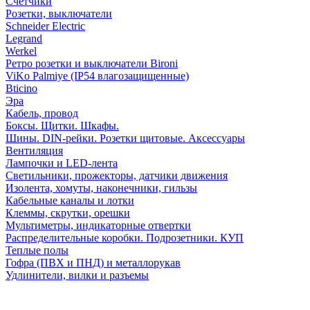
Счетчики
Розетки, выключатели
Schneider Electric
Legrand
Werkel
Ретро розетки и выключатели Bironi
ViKo Palmiye (IP54 влагозащищенные)
Bticino
Эра
Кабель, провод
Боксы. Щитки. Шкафы.
Шины. DIN-рейки. Розетки щитовые. Аксессуары
Вентиляция
Лампочки и LED-лента
Светильники, прожекторы, датчики движения
Изолента, хомуты, наконечники, гильзы
Кабельные каналы и лотки
Клеммы, скрутки, орешки
Мультиметры, индикаторные отвертки
Распределительные коробки. Подрозетники. КУП
Теплые полы
Гофра (ПВХ и ПНД) и металлорукав
Удлинители, вилки и разъемы