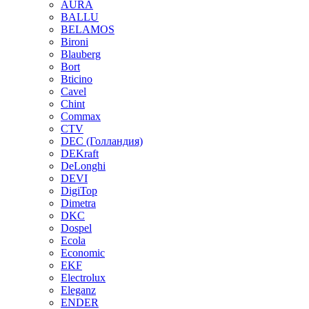
AURA
BALLU
BELAMOS
Bironi
Blauberg
Bort
Bticino
Cavel
Chint
Commax
CTV
DEC (Голландия)
DEKraft
DeLonghi
DEVI
DigiTop
Dimetra
DKC
Dospel
Ecola
Economic
EKF
Electrolux
Eleganz
ENDER