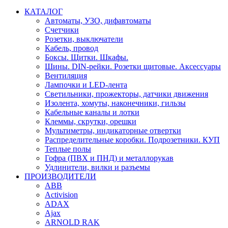
КАТАЛОГ
Автоматы, УЗО, дифавтоматы
Счетчики
Розетки, выключатели
Кабель, провод
Боксы. Щитки. Шкафы.
Шины. DIN-рейки. Розетки щитовые. Аксессуары
Вентиляция
Лампочки и LED-лента
Светильники, прожекторы, датчики движения
Изолента, хомуты, наконечники, гильзы
Кабельные каналы и лотки
Клеммы, скрутки, орешки
Мультиметры, индикаторные отвертки
Распределительные коробки. Подрозетники. КУП
Теплые полы
Гофра (ПВХ и ПНД) и металлорукав
Удлинители, вилки и разъемы
ПРОИЗВОДИТЕЛИ
ABB
Activision
ADAX
Ajax
ARNOLD RAK