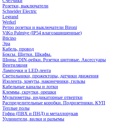
Счетчики
Розетки, выключатели
Schneider Electric
Legrand
Werkel
Ретро розетки и выключатели Bironi
ViKo Palmiye (IP54 влагозащищенные)
Bticino
Эра
Кабель, провод
Боксы. Щитки. Шкафы.
Шины. DIN-рейки. Розетки щитовые. Аксессуары
Вентиляция
Лампочки и LED-лента
Светильники, прожекторы, датчики движения
Изолента, хомуты, наконечники, гильзы
Кабельные каналы и лотки
Клеммы, скрутки, орешки
Мультиметры, индикаторные отвертки
Распределительные коробки. Подрозетники. КУП
Теплые полы
Гофра (ПВХ и ПНД) и металлорукав
Удлинители, вилки и разъемы