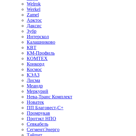
Welrok
Werkel
Zamel
Арктос
Даксис
Зубр
Интерскол
Калашниково
КВТ
КМ-Профиль
КОМТЕХ
Конкорд
Космос
КЭАЗ
Лисма
Меандр
Меркурий
Нева-Транс Комплект
Новатек
ПП Благовест-С+
Промрукав
Протэкт НПО
Севкабель
СегментЭнерго
Тайпит