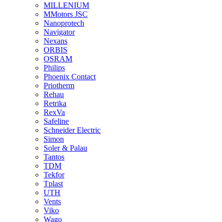
MILLENIUM
MMotors JSC
Nanoprotech
Navigator
Nexans
ORBIS
OSRAM
Philips
Phoenix Contact
Priotherm
Rehau
Retrika
RexVa
Safeline
Schneider Electric
Simon
Soler & Palau
Tantos
TDM
Tekfor
Tplast
UTH
Vents
Viko
Wago