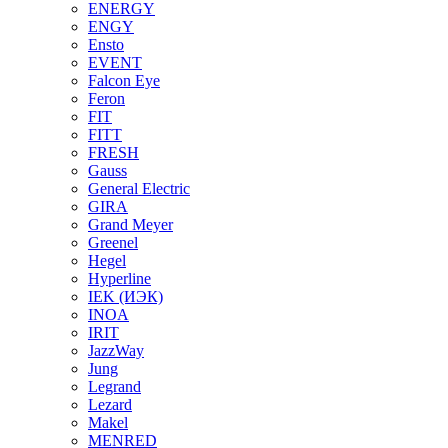
ENERGY
ENGY
Ensto
EVENT
Falcon Eye
Feron
FIT
FITT
FRESH
Gauss
General Electric
GIRA
Grand Meyer
Greenel
Hegel
Hyperline
IEK (ИЭК)
INOA
IRIT
JazzWay
Jung
Legrand
Lezard
Makel
MENRED