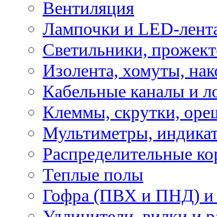
Вентиляция
Лампочки и LED-лент
Светильники, прожект
Изолента, хомуты, нак
Кабельные каналы и л
Клеммы, скрутки, оре
Мультиметры, индикат
Распределительные ко
Теплые полы
Гофра (ПВХ и ПНД) и 
Удлинители, вилки и 