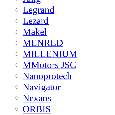
Legrand
Lezard
Makel
MENRED
MILLENIUM
MMotors JSC
Nanoprotech
Navigator
Nexans
ORBIS