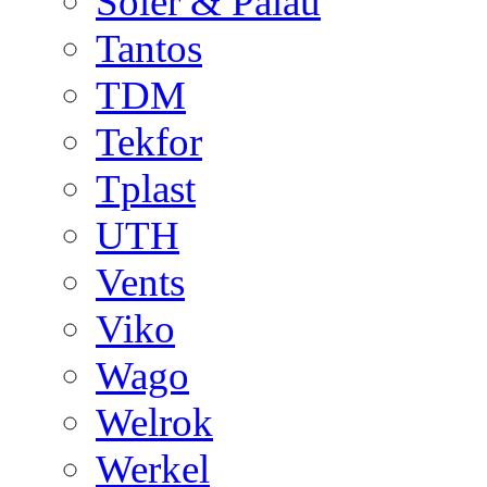
Soler & Palau
Tantos
TDM
Tekfor
Tplast
UTH
Vents
Viko
Wago
Welrok
Werkel