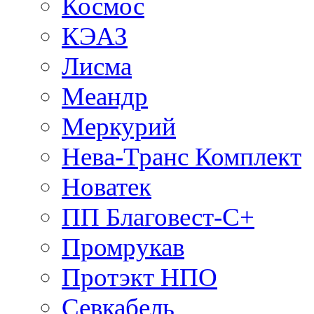
Космос
КЭАЗ
Лисма
Меандр
Меркурий
Нева-Транс Комплект
Новатек
ПП Благовест-С+
Промрукав
Протэкт НПО
Севкабель