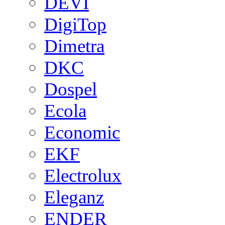
DEVI
DigiTop
Dimetra
DKC
Dospel
Ecola
Economic
EKF
Electrolux
Eleganz
ENDER