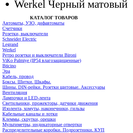
Werkel Черный матовый
КАТАЛОГ ТОВАРОВ
Автоматы, УЗО, дифавтоматы
Счетчики
Розетки, выключатели
Schneider Electric
Legrand
Werkel
Ретро розетки и выключатели Bironi
ViKo Palmiye (IP54 влагозащищенные)
Bticino
Эра
Кабель, провод
Боксы. Щитки. Шкафы.
Шины. DIN-рейки. Розетки щитовые. Аксессуары
Вентиляция
Лампочки и LED-лента
Светильники, прожекторы, датчики движения
Изолента, хомуты, наконечники, гильзы
Кабельные каналы и лотки
Клеммы, скрутки, орешки
Мультиметры, индикаторные отвертки
Распределительные коробки. Подрозетники. КУП