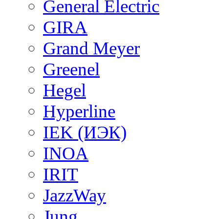
General Electric
GIRA
Grand Meyer
Greenel
Hegel
Hyperline
IEK (ИЭК)
INOA
IRIT
JazzWay
Jung