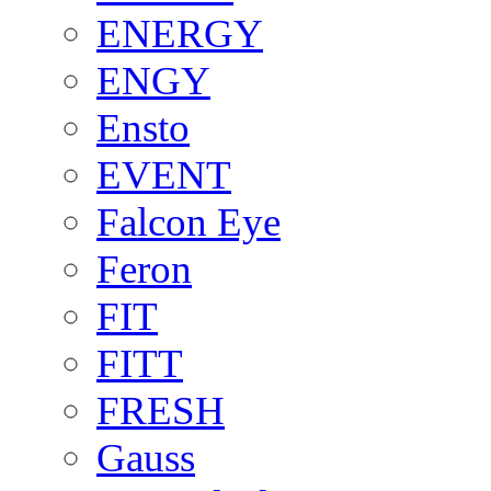
ENERGY
ENGY
Ensto
EVENT
Falcon Eye
Feron
FIT
FITT
FRESH
Gauss