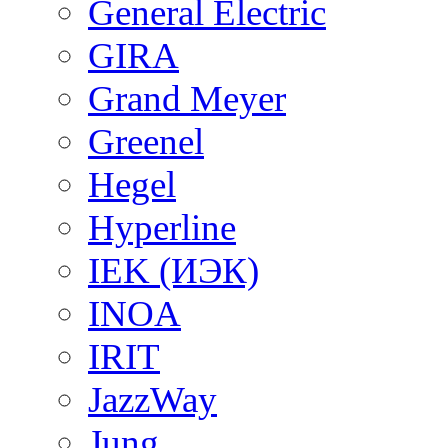
General Electric
GIRA
Grand Meyer
Greenel
Hegel
Hyperline
IEK (ИЭК)
INOA
IRIT
JazzWay
Jung