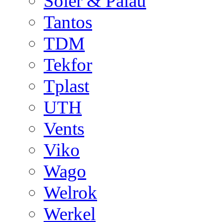
Soler & Palau
Tantos
TDM
Tekfor
Tplast
UTH
Vents
Viko
Wago
Welrok
Werkel