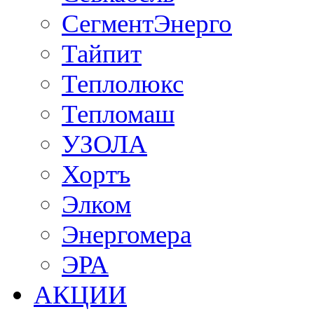
СегментЭнерго
Тайпит
Теплолюкс
Тепломаш
УЗОЛА
Хортъ
Элком
Энергомера
ЭРА
АКЦИИ