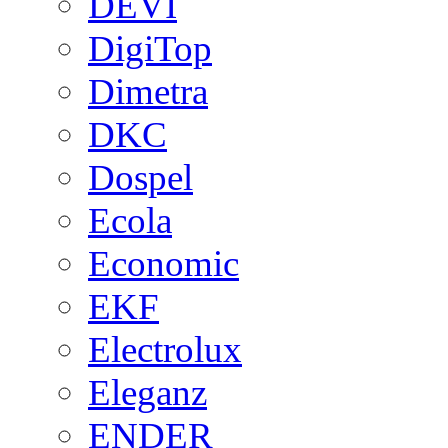
DEVI
DigiTop
Dimetra
DKC
Dospel
Ecola
Economic
EKF
Electrolux
Eleganz
ENDER