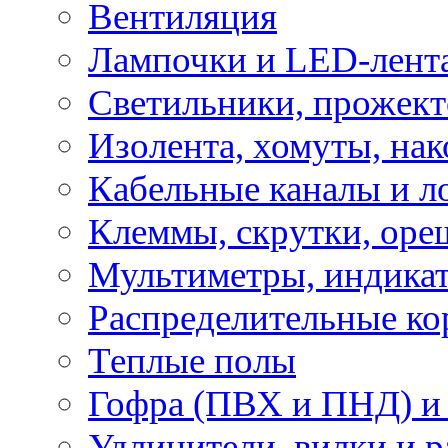
Вентиляция
Лампочки и LED-лент
Светильники, прожект
Изолента, хомуты, нак
Кабельные каналы и л
Клеммы, скрутки, оре
Мультиметры, индикат
Распределительные ко
Теплые полы
Гофра (ПВХ и ПНД) и 
Удлинители, вилки и 