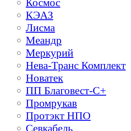
Космос
КЭАЗ
Лисма
Меандр
Меркурий
Нева-Транс Комплект
Новатек
ПП Благовест-С+
Промрукав
Протэкт НПО
Севкабель