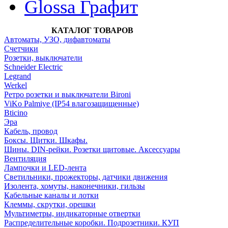
Glossa Графит
КАТАЛОГ ТОВАРОВ
Автоматы, УЗО, дифавтоматы
Счетчики
Розетки, выключатели
Schneider Electric
Legrand
Werkel
Ретро розетки и выключатели Bironi
ViKo Palmiye (IP54 влагозащищенные)
Bticino
Эра
Кабель, провод
Боксы. Щитки. Шкафы.
Шины. DIN-рейки. Розетки щитовые. Аксессуары
Вентиляция
Лампочки и LED-лента
Светильники, прожекторы, датчики движения
Изолента, хомуты, наконечники, гильзы
Кабельные каналы и лотки
Клеммы, скрутки, орешки
Мультиметры, индикаторные отвертки
Распределительные коробки. Подрозетники. КУП