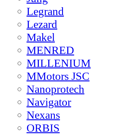
Legrand
Lezard
Makel
MENRED
MILLENIUM
MMotors JSC
Nanoprotech
Navigator
Nexans
ORBIS