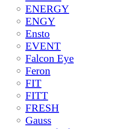
ENERGY
ENGY
Ensto
EVENT
Falcon Eye
Feron
FIT
FITT
FRESH
Gauss