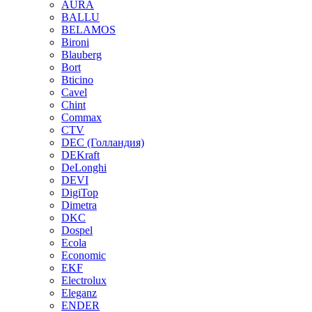
AURA
BALLU
BELAMOS
Bironi
Blauberg
Bort
Bticino
Cavel
Chint
Commax
CTV
DEC (Голландия)
DEKraft
DeLonghi
DEVI
DigiTop
Dimetra
DKC
Dospel
Ecola
Economic
EKF
Electrolux
Eleganz
ENDER