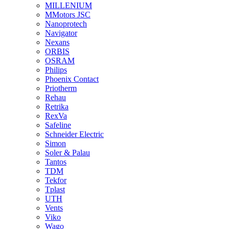
MILLENIUM
MMotors JSC
Nanoprotech
Navigator
Nexans
ORBIS
OSRAM
Philips
Phoenix Contact
Priotherm
Rehau
Retrika
RexVa
Safeline
Schneider Electric
Simon
Soler & Palau
Tantos
TDM
Tekfor
Tplast
UTH
Vents
Viko
Wago