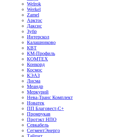
Welrok
Werkel
Zamel
Арктос
Даксис
Зубр
Интерскол
Калашниково
КВТ
КМ-Профиль
КОМТЕХ
Конкорд
Космос
КЭАЗ
Лисма
Меандр
Меркурий
Нева-Транс Комплект
Новатек
ПП Благовест-С+
Промрукав
Протэкт НПО
Севкабель
СегментЭнерго
Тайпит