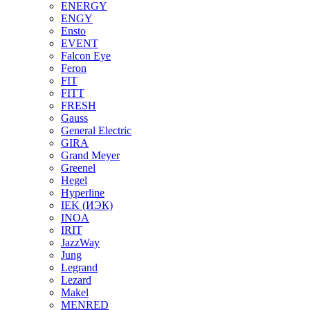
ENERGY
ENGY
Ensto
EVENT
Falcon Eye
Feron
FIT
FITT
FRESH
Gauss
General Electric
GIRA
Grand Meyer
Greenel
Hegel
Hyperline
IEK (ИЭК)
INOA
IRIT
JazzWay
Jung
Legrand
Lezard
Makel
MENRED