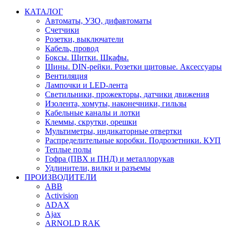
КАТАЛОГ
Автоматы, УЗО, дифавтоматы
Счетчики
Розетки, выключатели
Кабель, провод
Боксы. Щитки. Шкафы.
Шины. DIN-рейки. Розетки щитовые. Аксессуары
Вентиляция
Лампочки и LED-лента
Светильники, прожекторы, датчики движения
Изолента, хомуты, наконечники, гильзы
Кабельные каналы и лотки
Клеммы, скрутки, орешки
Мультиметры, индикаторные отвертки
Распределительные коробки. Подрозетники. КУП
Теплые полы
Гофра (ПВХ и ПНД) и металлорукав
Удлинители, вилки и разъемы
ПРОИЗВОДИТЕЛИ
ABB
Activision
ADAX
Ajax
ARNOLD RAK