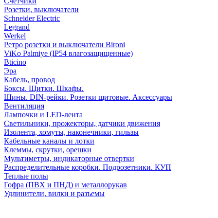
Счетчики
Розетки, выключатели
Schneider Electric
Legrand
Werkel
Ретро розетки и выключатели Bironi
ViKo Palmiye (IP54 влагозащищенные)
Bticino
Эра
Кабель, провод
Боксы. Щитки. Шкафы.
Шины. DIN-рейки. Розетки щитовые. Аксессуары
Вентиляция
Лампочки и LED-лента
Светильники, прожекторы, датчики движения
Изолента, хомуты, наконечники, гильзы
Кабельные каналы и лотки
Клеммы, скрутки, орешки
Мультиметры, индикаторные отвертки
Распределительные коробки. Подрозетники. КУП
Теплые полы
Гофра (ПВХ и ПНД) и металлорукав
Удлинители, вилки и разъемы