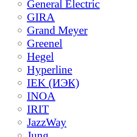
General Electric
GIRA
Grand Meyer
Greenel
Hegel
Hyperline
IEK (ИЭК)
INOA
IRIT
JazzWay
Jung