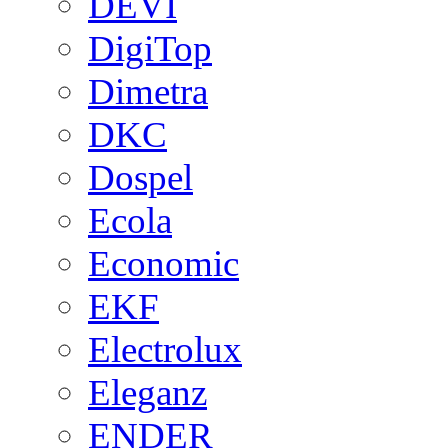
DEVI
DigiTop
Dimetra
DKC
Dospel
Ecola
Economic
EKF
Electrolux
Eleganz
ENDER