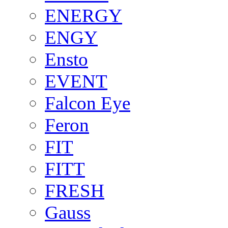
ENERGY
ENGY
Ensto
EVENT
Falcon Eye
Feron
FIT
FITT
FRESH
Gauss