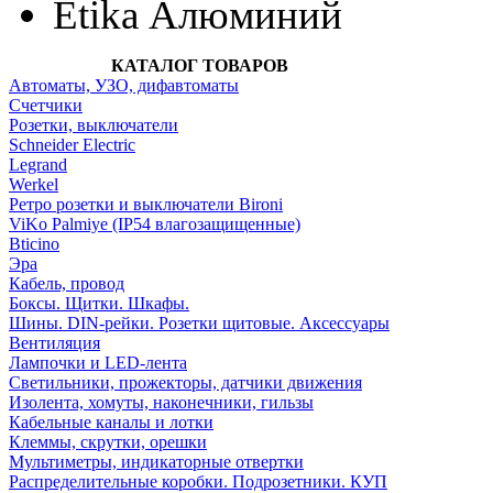
Etika Алюминий
КАТАЛОГ ТОВАРОВ
Автоматы, УЗО, дифавтоматы
Счетчики
Розетки, выключатели
Schneider Electric
Legrand
Werkel
Ретро розетки и выключатели Bironi
ViKo Palmiye (IP54 влагозащищенные)
Bticino
Эра
Кабель, провод
Боксы. Щитки. Шкафы.
Шины. DIN-рейки. Розетки щитовые. Аксессуары
Вентиляция
Лампочки и LED-лента
Светильники, прожекторы, датчики движения
Изолента, хомуты, наконечники, гильзы
Кабельные каналы и лотки
Клеммы, скрутки, орешки
Мультиметры, индикаторные отвертки
Распределительные коробки. Подрозетники. КУП