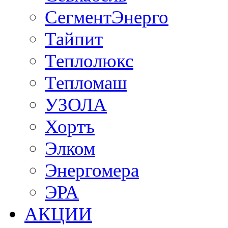
СегментЭнерго
Тайпит
Теплолюкс
Тепломаш
УЗОЛА
Хортъ
Элком
Энергомера
ЭРА
АКЦИИ