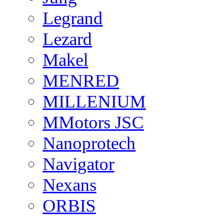
Legrand
Lezard
Makel
MENRED
MILLENIUM
MMotors JSC
Nanoprotech
Navigator
Nexans
ORBIS