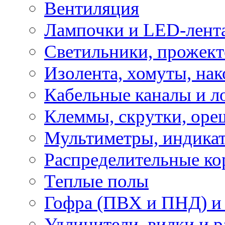
Вентиляция
Лампочки и LED-лент
Светильники, прожект
Изолента, хомуты, нак
Кабельные каналы и л
Клеммы, скрутки, оре
Мультиметры, индикат
Распределительные ко
Теплые полы
Гофра (ПВХ и ПНД) и 
Удлинители, вилки и 