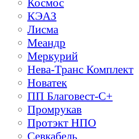
Космос
КЭАЗ
Лисма
Меандр
Меркурий
Нева-Транс Комплект
Новатек
ПП Благовест-С+
Промрукав
Протэкт НПО
Севкабель