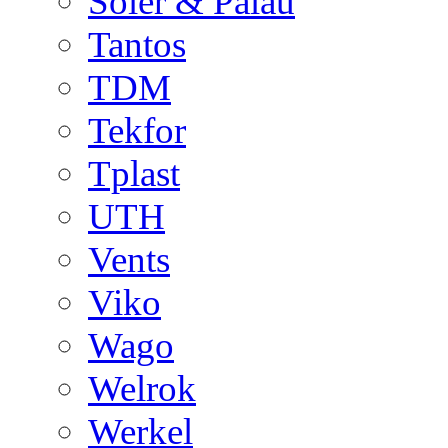
Soler & Palau
Tantos
TDM
Tekfor
Tplast
UTH
Vents
Viko
Wago
Welrok
Werkel