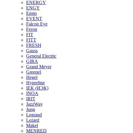
ENERGY
ENGY
Ensto
EVENT
Falcon Eye
Feron
FIT
FITT
FRESH
Gauss
General Electric
GIRA
Grand Meyer
Greenel
Hegel
Hyperline
IEK (ИЭК)
INOA
IRIT
JazzWay
Jung
Legrand
Lezard
Makel
MENRED