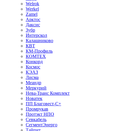
Welrok
Werkel
Zamel
Арктос
Даксис
Зубр
Интерскол
Калашниково
КВТ
КМ-Профиль
КОМТЕХ
Конкорд
Космос
КЭАЗ
Лисма
Меандр
Меркурий
Нева-Транс Комплект
Новатек
ПП Благовест-С+
Промрукав
Протэкт НПО
Севкабель
СегментЭнерго
Тайпит