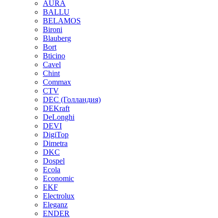
AURA
BALLU
BELAMOS
Bironi
Blauberg
Bort
Bticino
Cavel
Chint
Commax
CTV
DEC (Голландия)
DEKraft
DeLonghi
DEVI
DigiTop
Dimetra
DKC
Dospel
Ecola
Economic
EKF
Electrolux
Eleganz
ENDER