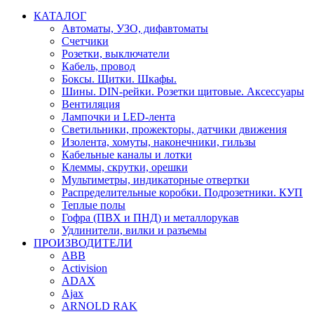
КАТАЛОГ
Автоматы, УЗО, дифавтоматы
Счетчики
Розетки, выключатели
Кабель, провод
Боксы. Щитки. Шкафы.
Шины. DIN-рейки. Розетки щитовые. Аксессуары
Вентиляция
Лампочки и LED-лента
Светильники, прожекторы, датчики движения
Изолента, хомуты, наконечники, гильзы
Кабельные каналы и лотки
Клеммы, скрутки, орешки
Мультиметры, индикаторные отвертки
Распределительные коробки. Подрозетники. КУП
Теплые полы
Гофра (ПВХ и ПНД) и металлорукав
Удлинители, вилки и разъемы
ПРОИЗВОДИТЕЛИ
ABB
Activision
ADAX
Ajax
ARNOLD RAK