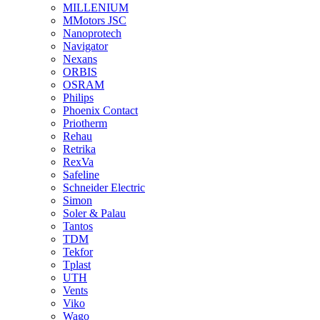
MILLENIUM
MMotors JSC
Nanoprotech
Navigator
Nexans
ORBIS
OSRAM
Philips
Phoenix Contact
Priotherm
Rehau
Retrika
RexVa
Safeline
Schneider Electric
Simon
Soler & Palau
Tantos
TDM
Tekfor
Tplast
UTH
Vents
Viko
Wago