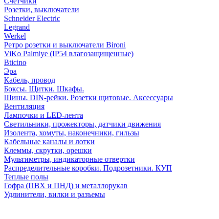
Счетчики
Розетки, выключатели
Schneider Electric
Legrand
Werkel
Ретро розетки и выключатели Bironi
ViKo Palmiye (IP54 влагозащищенные)
Bticino
Эра
Кабель, провод
Боксы. Щитки. Шкафы.
Шины. DIN-рейки. Розетки щитовые. Аксессуары
Вентиляция
Лампочки и LED-лента
Светильники, прожекторы, датчики движения
Изолента, хомуты, наконечники, гильзы
Кабельные каналы и лотки
Клеммы, скрутки, орешки
Мультиметры, индикаторные отвертки
Распределительные коробки. Подрозетники. КУП
Теплые полы
Гофра (ПВХ и ПНД) и металлорукав
Удлинители, вилки и разъемы