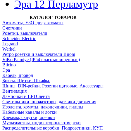
Эра 12 Перламутр
КАТАЛОГ ТОВАРОВ
Автоматы, УЗО, дифавтоматы
Счетчики
Розетки, выключатели
Schneider Electric
Legrand
Werkel
Ретро розетки и выключатели Bironi
ViKo Palmiye (IP54 влагозащищенные)
Bticino
Эра
Кабель, провод
Боксы. Щитки. Шкафы.
Шины. DIN-рейки. Розетки щитовые. Аксессуары
Вентиляция
Лампочки и LED-лента
Светильники, прожекторы, датчики движения
Изолента, хомуты, наконечники, гильзы
Кабельные каналы и лотки
Клеммы, скрутки, орешки
Мультиметры, индикаторные отвертки
Распределительные коробки. Подрозетники. КУП