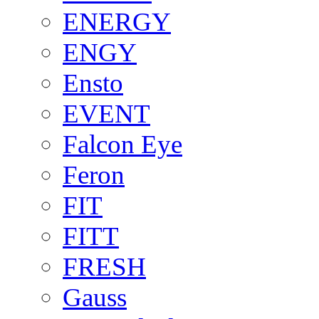
ENERGY
ENGY
Ensto
EVENT
Falcon Eye
Feron
FIT
FITT
FRESH
Gauss