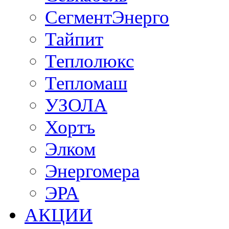
СегментЭнерго
Тайпит
Теплолюкс
Тепломаш
УЗОЛА
Хортъ
Элком
Энергомера
ЭРА
АКЦИИ