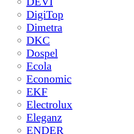
DEVI
DigiTop
Dimetra
DKC
Dospel
Ecola
Economic
EKF
Electrolux
Eleganz
ENDER