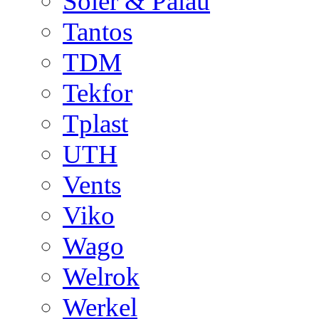
Soler & Palau
Tantos
TDM
Tekfor
Tplast
UTH
Vents
Viko
Wago
Welrok
Werkel