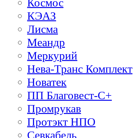
Космос
КЭАЗ
Лисма
Меандр
Меркурий
Нева-Транс Комплект
Новатек
ПП Благовест-С+
Промрукав
Протэкт НПО
Севкабель