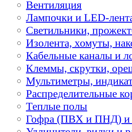
Вентиляция
Лампочки и LED-лент
Светильники, прожект
Изолента, хомуты, нак
Кабельные каналы и л
Клеммы, скрутки, оре
Мультиметры, индикат
Распределительные ко
Теплые полы
Гофра (ПВХ и ПНД) и 
Удлинители, вилки и 