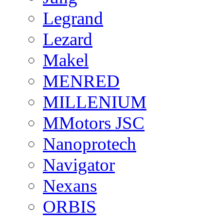
Legrand
Lezard
Makel
MENRED
MILLENIUM
MMotors JSC
Nanoprotech
Navigator
Nexans
ORBIS