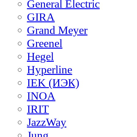
General Electric
GIRA
Grand Meyer
Greenel
Hegel
Hyperline
IEK (ИЭК)
INOA
IRIT
JazzWay
Jung