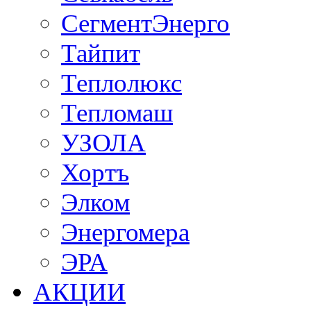
СегментЭнерго
Тайпит
Теплолюкс
Тепломаш
УЗОЛА
Хортъ
Элком
Энергомера
ЭРА
АКЦИИ