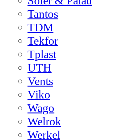
Soler & Palau
Tantos
TDM
Tekfor
Tplast
UTH
Vents
Viko
Wago
Welrok
Werkel