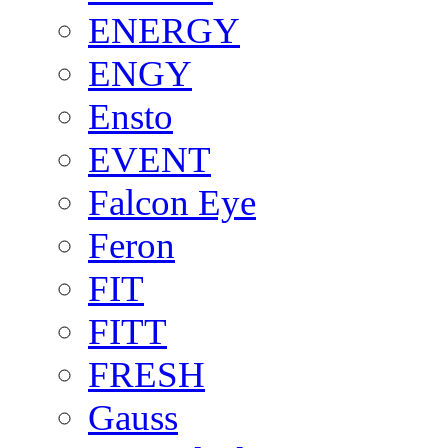
ENERGY
ENGY
Ensto
EVENT
Falcon Eye
Feron
FIT
FITT
FRESH
Gauss