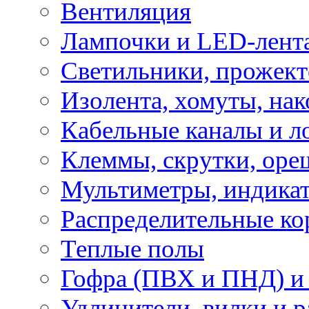
Вентиляция
Лампочки и LED-лент
Светильники, прожект
Изолента, хомуты, нак
Кабельные каналы и л
Клеммы, скрутки, оре
Мультиметры, индикат
Распределительные ко
Теплые полы
Гофра (ПВХ и ПНД) и 
Удлинители, вилки и 