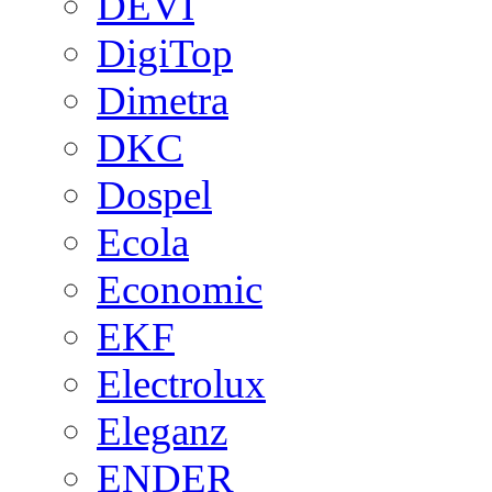
DEVI
DigiTop
Dimetra
DKC
Dospel
Ecola
Economic
EKF
Electrolux
Eleganz
ENDER