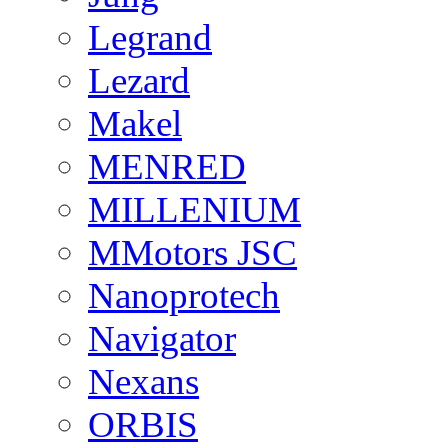
Legrand
Lezard
Makel
MENRED
MILLENIUM
MMotors JSC
Nanoprotech
Navigator
Nexans
ORBIS