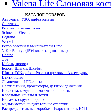
Valena Life Слоновая кос
КАТАЛОГ ТОВАРОВ
Автоматы, УЗО, дифавтоматы
Счетчики
Розетки, выключатели
Schneider Electric
Legrand
Werkel
Ретро розетки и выключатели Bironi
ViKo Palmiye (IP54 влагозащищенные)
Bticino
Эра
Кабель, провод
Боксы. Щитки. Шкафы.
Шины. DIN-рейки. Розетки щитовые. Аксессуары
Вентиляция
Лампочки и LED-лента
Светильники, прожекторы, датчики движения
Изолента, хомуты, наконечники, гильзы
Кабельные каналы и лотки
Клеммы, скрутки, орешки
Мультиметры, индикаторные отвертки
Распределительные коробки. Подрозетники. КУП