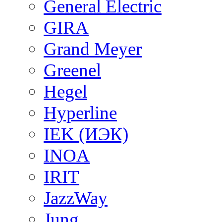
General Electric
GIRA
Grand Meyer
Greenel
Hegel
Hyperline
IEK (ИЭК)
INOA
IRIT
JazzWay
Jung