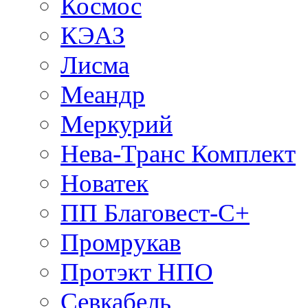
Космос
КЭАЗ
Лисма
Меандр
Меркурий
Нева-Транс Комплект
Новатек
ПП Благовест-С+
Промрукав
Протэкт НПО
Севкабель