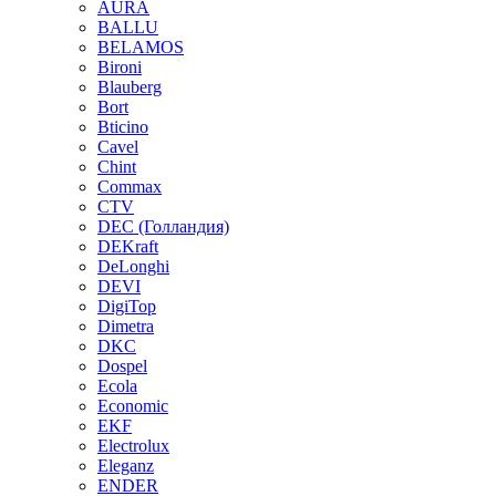
AURA
BALLU
BELAMOS
Bironi
Blauberg
Bort
Bticino
Cavel
Chint
Commax
CTV
DEC (Голландия)
DEKraft
DeLonghi
DEVI
DigiTop
Dimetra
DKC
Dospel
Ecola
Economic
EKF
Electrolux
Eleganz
ENDER