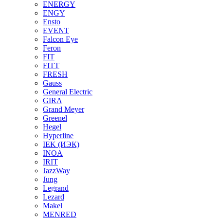
ENERGY
ENGY
Ensto
EVENT
Falcon Eye
Feron
FIT
FITT
FRESH
Gauss
General Electric
GIRA
Grand Meyer
Greenel
Hegel
Hyperline
IEK (ИЭК)
INOA
IRIT
JazzWay
Jung
Legrand
Lezard
Makel
MENRED