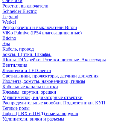
Счетчики
Розетки, выключатели
Schneider Electric
Legrand
Werkel
Ретро розетки и выключатели Bironi
ViKo Palmiye (IP54 влагозащищенные)
Bticino
Эра
Кабель, провод
Боксы. Щитки. Шкафы.
Шины. DIN-рейки. Розетки щитовые. Аксессуары
Вентиляция
Лампочки и LED-лента
Светильники, прожекторы, датчики движения
Изолента, хомуты, наконечники, гильзы
Кабельные каналы и лотки
Клеммы, скрутки, орешки
Мультиметры, индикаторные отвертки
Распределительные коробки. Подрозетники. КУП
Теплые полы
Гофра (ПВХ и ПНД) и металлорукав
Удлинители, вилки и разъемы