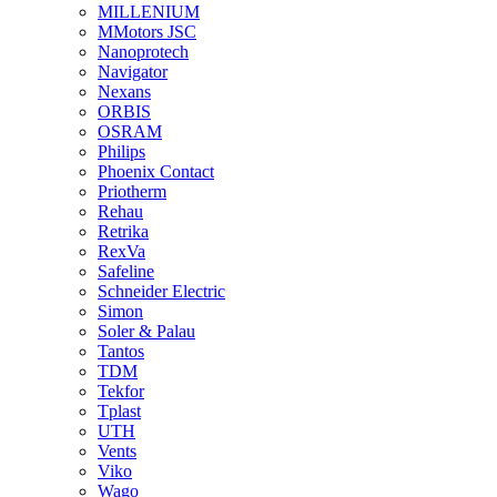
MILLENIUM
MMotors JSC
Nanoprotech
Navigator
Nexans
ORBIS
OSRAM
Philips
Phoenix Contact
Priotherm
Rehau
Retrika
RexVa
Safeline
Schneider Electric
Simon
Soler & Palau
Tantos
TDM
Tekfor
Tplast
UTH
Vents
Viko
Wago