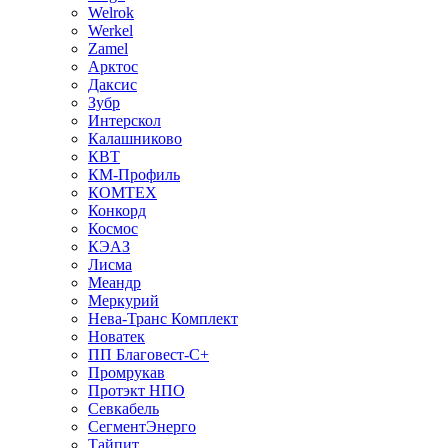
Welrok
Werkel
Zamel
Арктос
Даксис
Зубр
Интерскол
Калашниково
КВТ
КМ-Профиль
КОМТЕХ
Конкорд
Космос
КЭАЗ
Лисма
Меандр
Меркурий
Нева-Транс Комплект
Новатек
ПП Благовест-С+
Промрукав
Протэкт НПО
Севкабель
СегментЭнерго
Тайпит