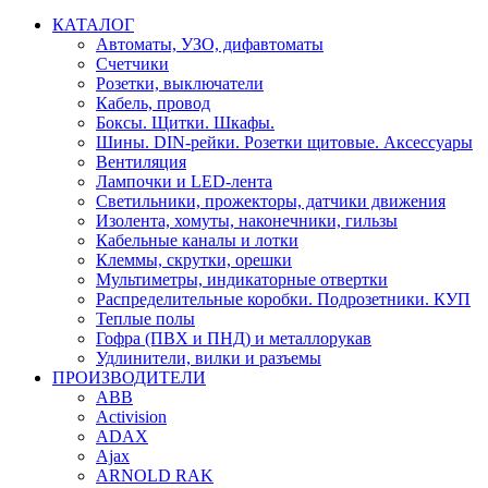
КАТАЛОГ
Автоматы, УЗО, дифавтоматы
Счетчики
Розетки, выключатели
Кабель, провод
Боксы. Щитки. Шкафы.
Шины. DIN-рейки. Розетки щитовые. Аксессуары
Вентиляция
Лампочки и LED-лента
Светильники, прожекторы, датчики движения
Изолента, хомуты, наконечники, гильзы
Кабельные каналы и лотки
Клеммы, скрутки, орешки
Мультиметры, индикаторные отвертки
Распределительные коробки. Подрозетники. КУП
Теплые полы
Гофра (ПВХ и ПНД) и металлорукав
Удлинители, вилки и разъемы
ПРОИЗВОДИТЕЛИ
ABB
Activision
ADAX
Ajax
ARNOLD RAK