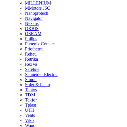
MILLENIUM
MMotors JSC
Nanoprotech
Navigator
Nexans
ORBIS
OSRAM
Philips
Phoenix Contact
Priotherm
Rehau
Retrika
RexVa
Safeline
Schneider Electric
Simon
Soler & Palau
Tantos
TDM
Tekfor
Tplast
UTH
Vents
Viko
Wago