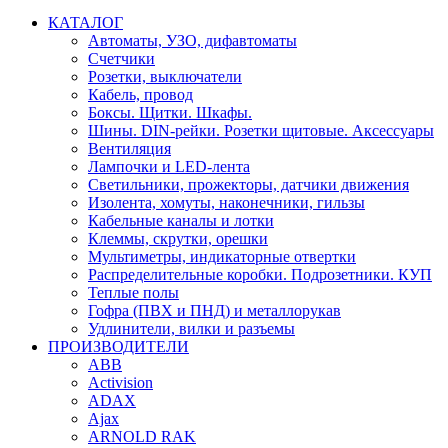
КАТАЛОГ
Автоматы, УЗО, дифавтоматы
Счетчики
Розетки, выключатели
Кабель, провод
Боксы. Щитки. Шкафы.
Шины. DIN-рейки. Розетки щитовые. Аксессуары
Вентиляция
Лампочки и LED-лента
Светильники, прожекторы, датчики движения
Изолента, хомуты, наконечники, гильзы
Кабельные каналы и лотки
Клеммы, скрутки, орешки
Мультиметры, индикаторные отвертки
Распределительные коробки. Подрозетники. КУП
Теплые полы
Гофра (ПВХ и ПНД) и металлорукав
Удлинители, вилки и разъемы
ПРОИЗВОДИТЕЛИ
ABB
Activision
ADAX
Ajax
ARNOLD RAK