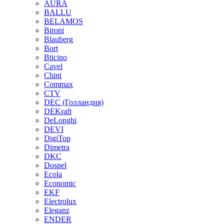
AURA
BALLU
BELAMOS
Bironi
Blauberg
Bort
Bticino
Cavel
Chint
Commax
CTV
DEC (Голландия)
DEKraft
DeLonghi
DEVI
DigiTop
Dimetra
DKC
Dospel
Ecola
Economic
EKF
Electrolux
Eleganz
ENDER