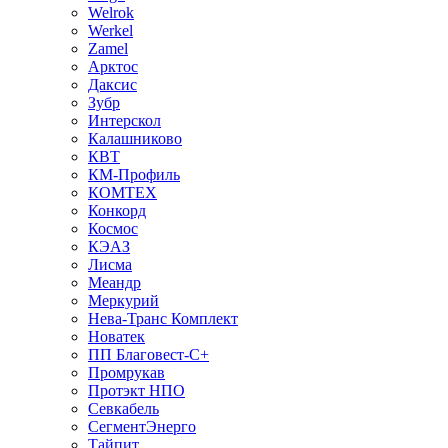
Welrok
Werkel
Zamel
Арктос
Даксис
Зубр
Интерскол
Калашниково
КВТ
КМ-Профиль
КОМТЕХ
Конкорд
Космос
КЭАЗ
Лисма
Меандр
Меркурий
Нева-Транс Комплект
Новатек
ПП Благовест-С+
Промрукав
Протэкт НПО
Севкабель
СегментЭнерго
Тайпит