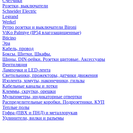
Счетчики
Розетки, выключатели
Schneider Electric
Legrand
Werkel
Ретро розетки и выключатели Bironi
ViKo Palmiye (IP54 влагозащищенные)
Bticino
Эра
Кабель, провод
Боксы. Щитки. Шкафы.
Шины. DIN-рейки. Розетки щитовые. Аксессуары
Вентиляция
Лампочки и LED-лента
Светильники, прожекторы, датчики движения
Изолента, хомуты, наконечники, гильзы
Кабельные каналы и лотки
Клеммы, скрутки, орешки
Мультиметры, индикаторные отвертки
Распределительные коробки. Подрозетники. КУП
Теплые полы
Гофра (ПВХ и ПНД) и металлорукав
Удлинители, вилки и разъемы