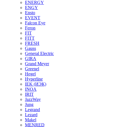
ENERGY
ENGY
Ensto
EVENT
Falcon Eye
Feron
FIT
FITT
FRESH
Gauss
General Electric
GIRA
Grand Meyer
Greenel
Hegel
Hyperline
IEK (ИЭК)
INOA
IRIT
JazzWay
Jung
Legrand
Lezard
Makel
MENRED