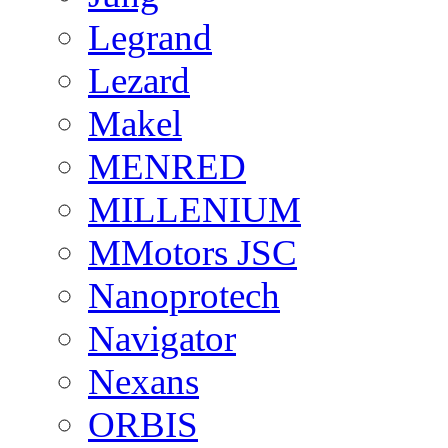
Legrand
Lezard
Makel
MENRED
MILLENIUM
MMotors JSC
Nanoprotech
Navigator
Nexans
ORBIS