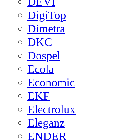
DEVI
DigiTop
Dimetra
DKC
Dospel
Ecola
Economic
EKF
Electrolux
Eleganz
ENDER