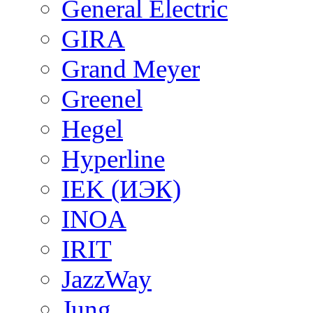
General Electric
GIRA
Grand Meyer
Greenel
Hegel
Hyperline
IEK (ИЭК)
INOA
IRIT
JazzWay
Jung