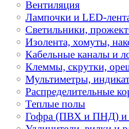
Вентиляция
Лампочки и LED-лент
Светильники, прожект
Изолента, хомуты, нак
Кабельные каналы и л
Клеммы, скрутки, оре
Мультиметры, индикат
Распределительные ко
Теплые полы
Гофра (ПВХ и ПНД) и 
Удлинители, вилки и 