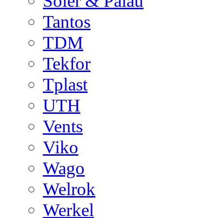
Soler & Palau
Tantos
TDM
Tekfor
Tplast
UTH
Vents
Viko
Wago
Welrok
Werkel