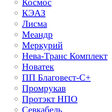
Космос
КЭАЗ
Лисма
Меандр
Меркурий
Нева-Транс Комплект
Новатек
ПП Благовест-С+
Промрукав
Протэкт НПО
Севкабель