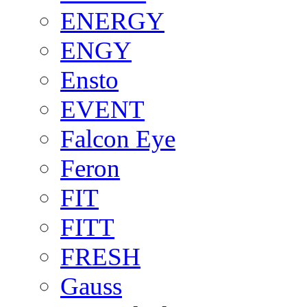
ENERGY
ENGY
Ensto
EVENT
Falcon Eye
Feron
FIT
FITT
FRESH
Gauss