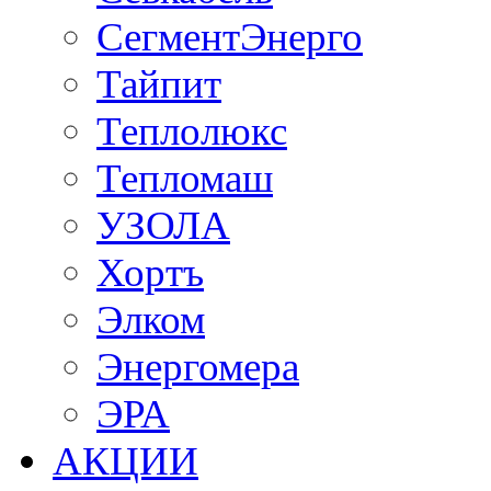
СегментЭнерго
Тайпит
Теплолюкс
Тепломаш
УЗОЛА
Хортъ
Элком
Энергомера
ЭРА
АКЦИИ