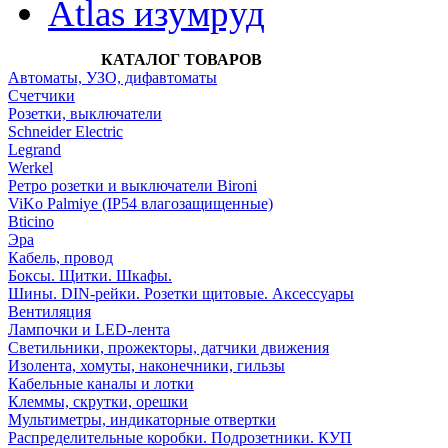
Atlas изумруд
КАТАЛОГ ТОВАРОВ
Автоматы, УЗО, дифавтоматы
Счетчики
Розетки, выключатели
Schneider Electric
Legrand
Werkel
Ретро розетки и выключатели Bironi
ViKo Palmiye (IP54 влагозащищенные)
Bticino
Эра
Кабель, провод
Боксы. Щитки. Шкафы.
Шины. DIN-рейки. Розетки щитовые. Аксессуары
Вентиляция
Лампочки и LED-лента
Светильники, прожекторы, датчики движения
Изолента, хомуты, наконечники, гильзы
Кабельные каналы и лотки
Клеммы, скрутки, орешки
Мультиметры, индикаторные отвертки
Распределительные коробки. Подрозетники. КУП