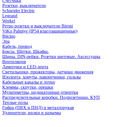
Счетчики
Розетки, выключатели
Schneider Electric
Legrand
Werkel
Ретро розетки и выключатели Bironi
ViKo Palmiye (IP54 влагозащищенные)
Bticino
Эра
Кабель, провод
Боксы. Щитки. Шкафы.
Шины. DIN-рейки. Розетки щитовые. Аксессуары
Вентиляция
Лампочки и LED-лента
Светильники, прожекторы, датчики движения
Изолента, хомуты, наконечники, гильзы
Кабельные каналы и лотки
Клеммы, скрутки, орешки
Мультиметры, индикаторные отвертки
Распределительные коробки. Подрозетники. КУП
Теплые полы
Гофра (ПВХ и ПНД) и металлорукав
Удлинители, вилки и разъемы