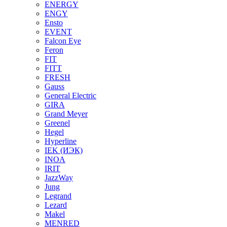
ENERGY
ENGY
Ensto
EVENT
Falcon Eye
Feron
FIT
FITT
FRESH
Gauss
General Electric
GIRA
Grand Meyer
Greenel
Hegel
Hyperline
IEK (ИЭК)
INOA
IRIT
JazzWay
Jung
Legrand
Lezard
Makel
MENRED