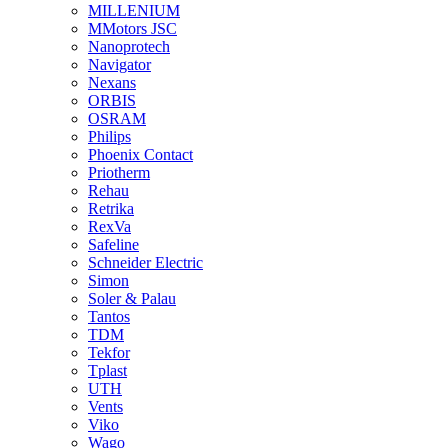
MILLENIUM
MMotors JSC
Nanoprotech
Navigator
Nexans
ORBIS
OSRAM
Philips
Phoenix Contact
Priotherm
Rehau
Retrika
RexVa
Safeline
Schneider Electric
Simon
Soler & Palau
Tantos
TDM
Tekfor
Tplast
UTH
Vents
Viko
Wago