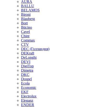
AURA
BALLU
BELAMOS
Bironi
Blauberg
Bort
Bticino
Cavel
Chint
Commax
CTV
DEC (Голландия)
DEKraft
DeLonghi
DEVI
DigiTop
Dimetra
DKC
Dospel
Ecola
Economic
EKF
Electrolux
Eleganz
ENDER