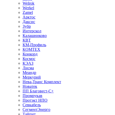
Welrok
Werkel
Zamel
Арктос
Даксис
Зубр
Интерскол
Калашниково
КВТ
КМ-Профиль
КОМТЕХ
Конкорд
Космос
КЭАЗ
Лисма
Меандр
Меркурий
Нева-Транс Комплект
Новатек
ПП Благовест-С+
Промрукав
Протэкт НПО
Севкабель
СегментЭнерго
Тайпит