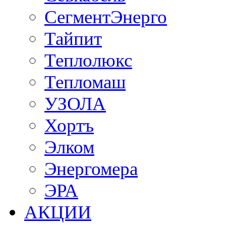
СегментЭнерго
Тайпит
Теплолюкс
Тепломаш
УЗОЛА
Хортъ
Элком
Энергомера
ЭРА
АКЦИИ