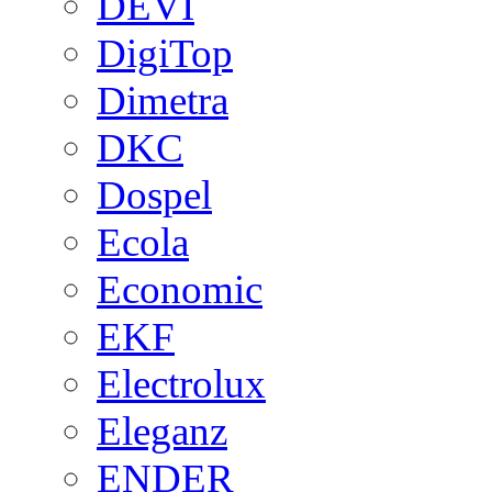
DEVI
DigiTop
Dimetra
DKC
Dospel
Ecola
Economic
EKF
Electrolux
Eleganz
ENDER