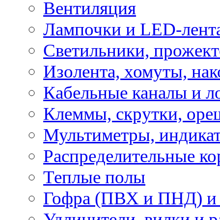
Вентиляция
Лампочки и LED-лент
Светильники, прожект
Изолента, хомуты, нак
Кабельные каналы и л
Клеммы, скрутки, оре
Мультиметры, индикат
Распределительные ко
Теплые полы
Гофра (ПВХ и ПНД) и 
Удлинители, вилки и 