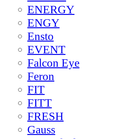
ENERGY
ENGY
Ensto
EVENT
Falcon Eye
Feron
FIT
FITT
FRESH
Gauss