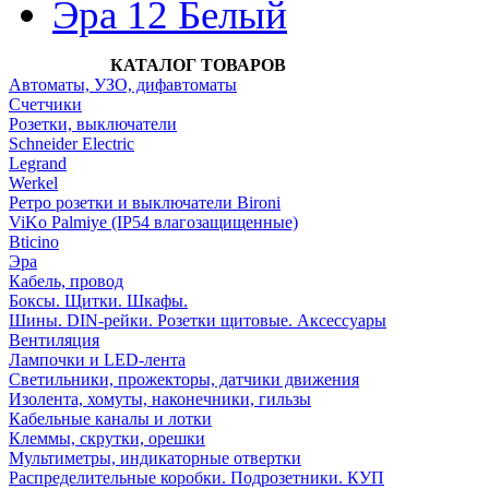
Эра 12 Белый
КАТАЛОГ ТОВАРОВ
Автоматы, УЗО, дифавтоматы
Счетчики
Розетки, выключатели
Schneider Electric
Legrand
Werkel
Ретро розетки и выключатели Bironi
ViKo Palmiye (IP54 влагозащищенные)
Bticino
Эра
Кабель, провод
Боксы. Щитки. Шкафы.
Шины. DIN-рейки. Розетки щитовые. Аксессуары
Вентиляция
Лампочки и LED-лента
Светильники, прожекторы, датчики движения
Изолента, хомуты, наконечники, гильзы
Кабельные каналы и лотки
Клеммы, скрутки, орешки
Мультиметры, индикаторные отвертки
Распределительные коробки. Подрозетники. КУП