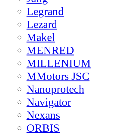
Legrand
Lezard
Makel
MENRED
MILLENIUM
MMotors JSC
Nanoprotech
Navigator
Nexans
ORBIS