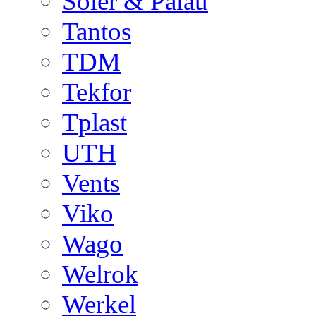
Soler & Palau
Tantos
TDM
Tekfor
Tplast
UTH
Vents
Viko
Wago
Welrok
Werkel