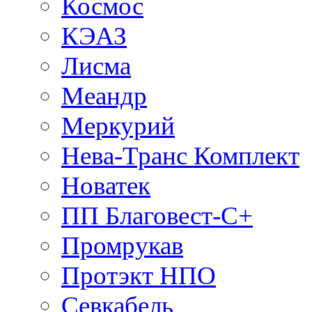
Космос
КЭАЗ
Лисма
Меандр
Меркурий
Нева-Транс Комплект
Новатек
ПП Благовест-С+
Промрукав
Протэкт НПО
Севкабель