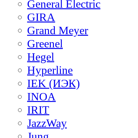
General Electric
GIRA
Grand Meyer
Greenel
Hegel
Hyperline
IEK (ИЭК)
INOA
IRIT
JazzWay
Jung