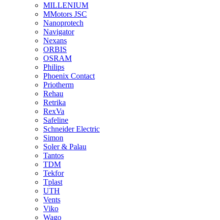
MILLENIUM
MMotors JSC
Nanoprotech
Navigator
Nexans
ORBIS
OSRAM
Philips
Phoenix Contact
Priotherm
Rehau
Retrika
RexVa
Safeline
Schneider Electric
Simon
Soler & Palau
Tantos
TDM
Tekfor
Tplast
UTH
Vents
Viko
Wago