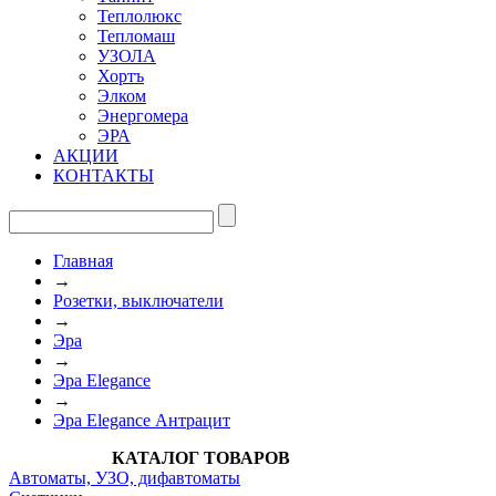
Теплолюкс
Тепломаш
УЗОЛА
Хортъ
Элком
Энергомера
ЭРА
АКЦИИ
КОНТАКТЫ
Главная
→
Розетки, выключатели
→
Эра
→
Эра Elegance
→
Эра Elegance Антрацит
КАТАЛОГ ТОВАРОВ
Автоматы, УЗО, дифавтоматы