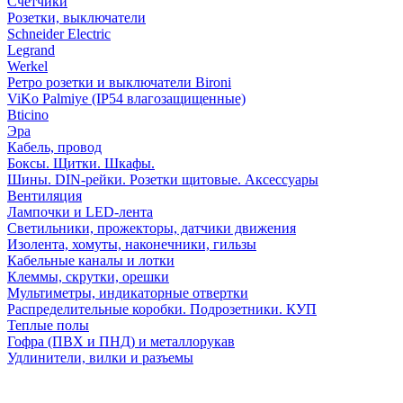
Счетчики
Розетки, выключатели
Schneider Electric
Legrand
Werkel
Ретро розетки и выключатели Bironi
ViKo Palmiye (IP54 влагозащищенные)
Bticino
Эра
Кабель, провод
Боксы. Щитки. Шкафы.
Шины. DIN-рейки. Розетки щитовые. Аксессуары
Вентиляция
Лампочки и LED-лента
Светильники, прожекторы, датчики движения
Изолента, хомуты, наконечники, гильзы
Кабельные каналы и лотки
Клеммы, скрутки, орешки
Мультиметры, индикаторные отвертки
Распределительные коробки. Подрозетники. КУП
Теплые полы
Гофра (ПВХ и ПНД) и металлорукав
Удлинители, вилки и разъемы