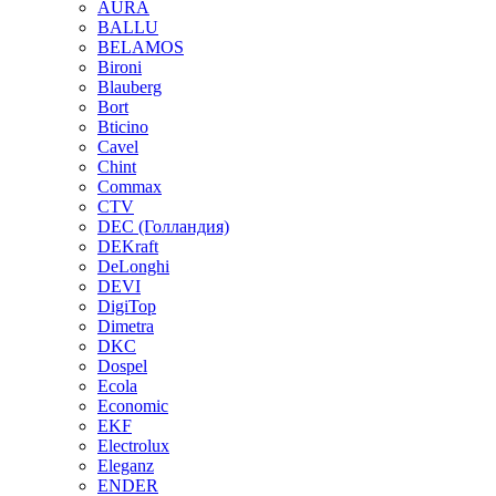
AURA
BALLU
BELAMOS
Bironi
Blauberg
Bort
Bticino
Cavel
Chint
Commax
CTV
DEC (Голландия)
DEKraft
DeLonghi
DEVI
DigiTop
Dimetra
DKC
Dospel
Ecola
Economic
EKF
Electrolux
Eleganz
ENDER