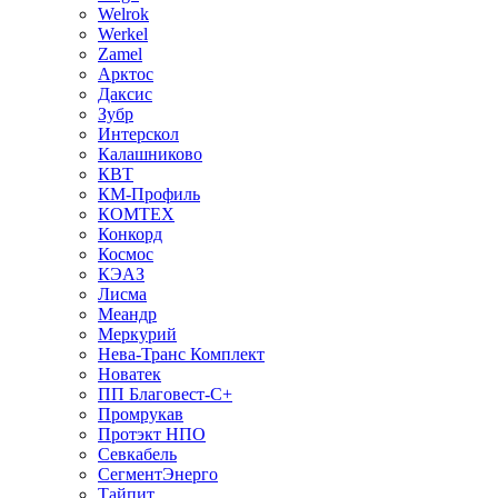
Welrok
Werkel
Zamel
Арктос
Даксис
Зубр
Интерскол
Калашниково
КВТ
КМ-Профиль
КОМТЕХ
Конкорд
Космос
КЭАЗ
Лисма
Меандр
Меркурий
Нева-Транс Комплект
Новатек
ПП Благовест-С+
Промрукав
Протэкт НПО
Севкабель
СегментЭнерго
Тайпит