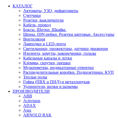
КАТАЛОГ
Автоматы, УЗО, дифавтоматы
Счетчики
Розетки, выключатели
Кабель, провод
Боксы. Щитки. Шкафы.
Шины. DIN-рейки. Розетки щитовые. Аксессуары
Вентиляция
Лампочки и LED-лента
Светильники, прожекторы, датчики движения
Изолента, хомуты, наконечники, гильзы
Кабельные каналы и лотки
Клеммы, скрутки, орешки
Мультиметры, индикаторные отвертки
Распределительные коробки. Подрозетники. КУП
Теплые полы
Гофра (ПВХ и ПНД) и металлорукав
Удлинители, вилки и разъемы
ПРОИЗВОДИТЕЛИ
ABB
Activision
ADAX
Ajax
ARNOLD RAK