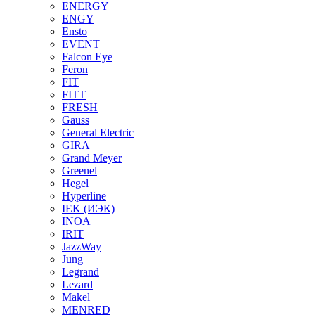
ENERGY
ENGY
Ensto
EVENT
Falcon Eye
Feron
FIT
FITT
FRESH
Gauss
General Electric
GIRA
Grand Meyer
Greenel
Hegel
Hyperline
IEK (ИЭК)
INOA
IRIT
JazzWay
Jung
Legrand
Lezard
Makel
MENRED