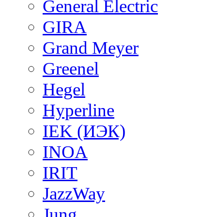
General Electric
GIRA
Grand Meyer
Greenel
Hegel
Hyperline
IEK (ИЭК)
INOA
IRIT
JazzWay
Jung