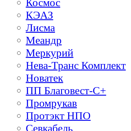
Космос
КЭАЗ
Лисма
Меандр
Меркурий
Нева-Транс Комплект
Новатек
ПП Благовест-С+
Промрукав
Протэкт НПО
Севкабель