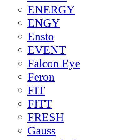
ENERGY
ENGY
Ensto
EVENT
Falcon Eye
Feron
FIT
FITT
FRESH
Gauss