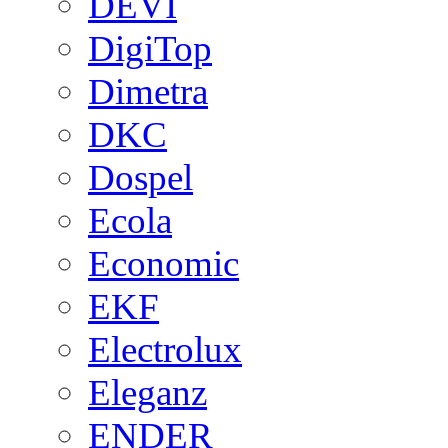
DEVI
DigiTop
Dimetra
DKC
Dospel
Ecola
Economic
EKF
Electrolux
Eleganz
ENDER