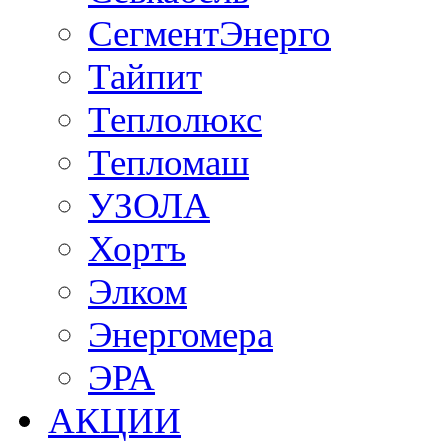
СегментЭнерго
Тайпит
Теплолюкс
Тепломаш
УЗОЛА
Хортъ
Элком
Энергомера
ЭРА
АКЦИИ