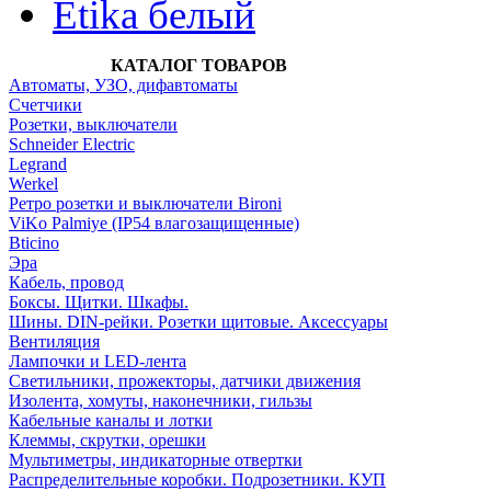
Etika белый
КАТАЛОГ ТОВАРОВ
Автоматы, УЗО, дифавтоматы
Счетчики
Розетки, выключатели
Schneider Electric
Legrand
Werkel
Ретро розетки и выключатели Bironi
ViKo Palmiye (IP54 влагозащищенные)
Bticino
Эра
Кабель, провод
Боксы. Щитки. Шкафы.
Шины. DIN-рейки. Розетки щитовые. Аксессуары
Вентиляция
Лампочки и LED-лента
Светильники, прожекторы, датчики движения
Изолента, хомуты, наконечники, гильзы
Кабельные каналы и лотки
Клеммы, скрутки, орешки
Мультиметры, индикаторные отвертки
Распределительные коробки. Подрозетники. КУП