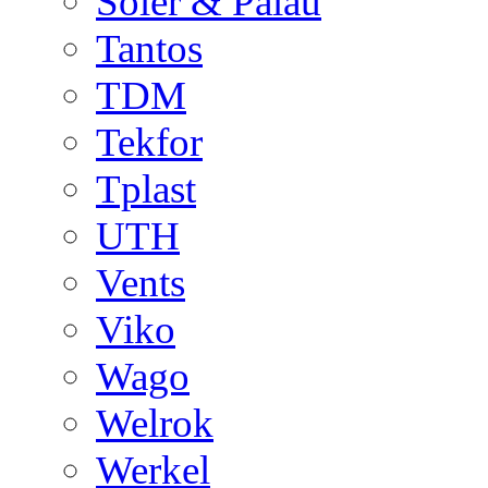
Soler & Palau
Tantos
TDM
Tekfor
Tplast
UTH
Vents
Viko
Wago
Welrok
Werkel