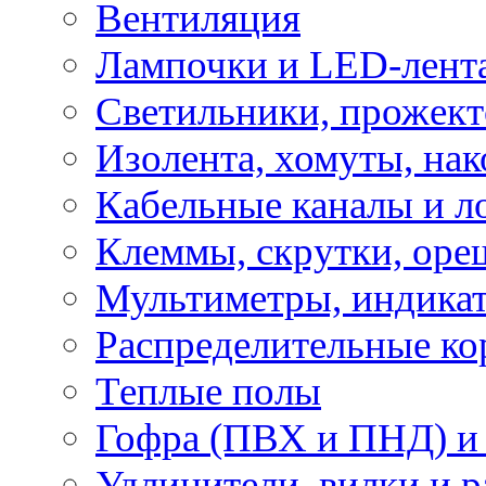
Вентиляция
Лампочки и LED-лент
Светильники, прожект
Изолента, хомуты, нак
Кабельные каналы и л
Клеммы, скрутки, оре
Мультиметры, индикат
Распределительные ко
Теплые полы
Гофра (ПВХ и ПНД) и 
Удлинители, вилки и 