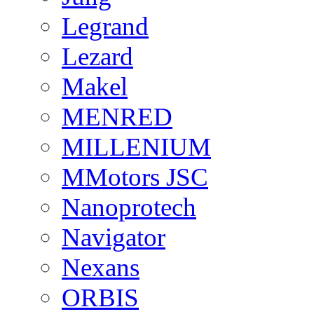
Legrand
Lezard
Makel
MENRED
MILLENIUM
MMotors JSC
Nanoprotech
Navigator
Nexans
ORBIS