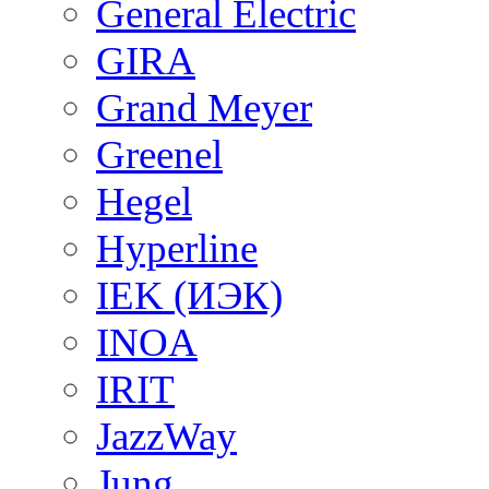
General Electric
GIRA
Grand Meyer
Greenel
Hegel
Hyperline
IEK (ИЭК)
INOA
IRIT
JazzWay
Jung