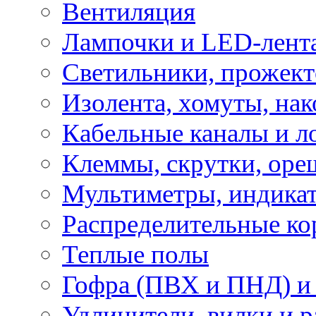
Вентиляция
Лампочки и LED-лент
Светильники, прожект
Изолента, хомуты, нак
Кабельные каналы и л
Клеммы, скрутки, оре
Мультиметры, индикат
Распределительные ко
Теплые полы
Гофра (ПВХ и ПНД) и 
Удлинители, вилки и 