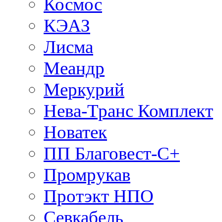
Космос
КЭАЗ
Лисма
Меандр
Меркурий
Нева-Транс Комплект
Новатек
ПП Благовест-С+
Промрукав
Протэкт НПО
Севкабель