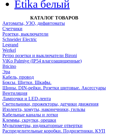
Etika белый
КАТАЛОГ ТОВАРОВ
Автоматы, УЗО, дифавтоматы
Счетчики
Розетки, выключатели
Schneider Electric
Legrand
Werkel
Ретро розетки и выключатели Bironi
ViKo Palmiye (IP54 влагозащищенные)
Bticino
Эра
Кабель, провод
Боксы. Щитки. Шкафы.
Шины. DIN-рейки. Розетки щитовые. Аксессуары
Вентиляция
Лампочки и LED-лента
Светильники, прожекторы, датчики движения
Изолента, хомуты, наконечники, гильзы
Кабельные каналы и лотки
Клеммы, скрутки, орешки
Мультиметры, индикаторные отвертки
Распределительные коробки. Подрозетники. КУП