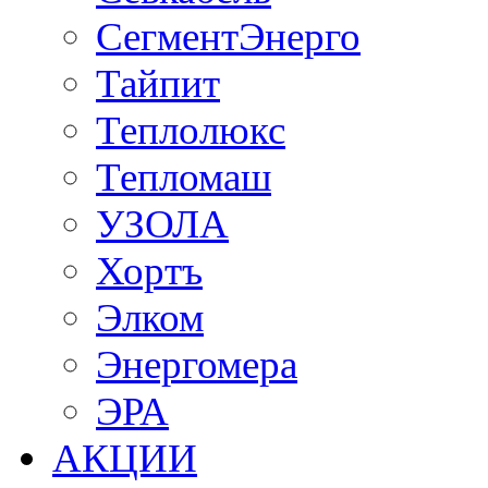
СегментЭнерго
Тайпит
Теплолюкс
Тепломаш
УЗОЛА
Хортъ
Элком
Энергомера
ЭРА
АКЦИИ