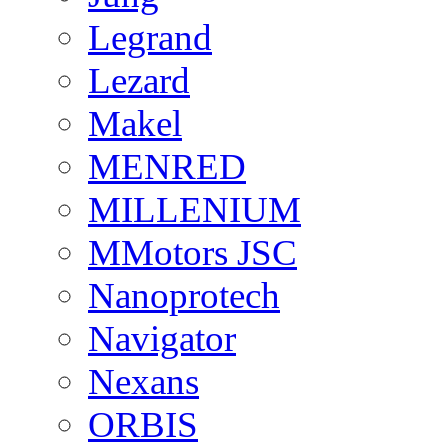
Legrand
Lezard
Makel
MENRED
MILLENIUM
MMotors JSC
Nanoprotech
Navigator
Nexans
ORBIS