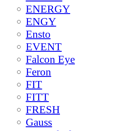
ENERGY
ENGY
Ensto
EVENT
Falcon Eye
Feron
FIT
FITT
FRESH
Gauss