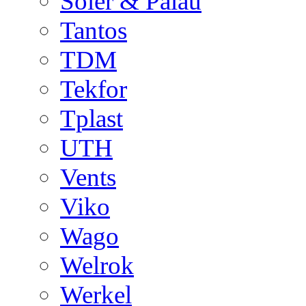
Soler & Palau
Tantos
TDM
Tekfor
Tplast
UTH
Vents
Viko
Wago
Welrok
Werkel