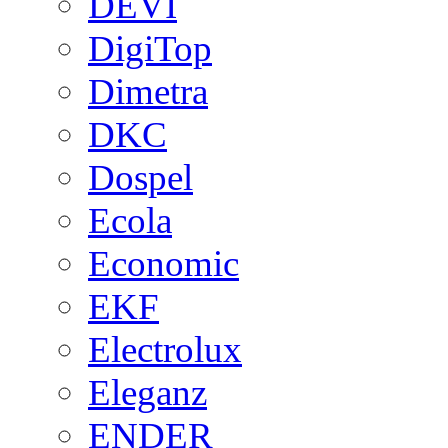
DEVI
DigiTop
Dimetra
DKC
Dospel
Ecola
Economic
EKF
Electrolux
Eleganz
ENDER