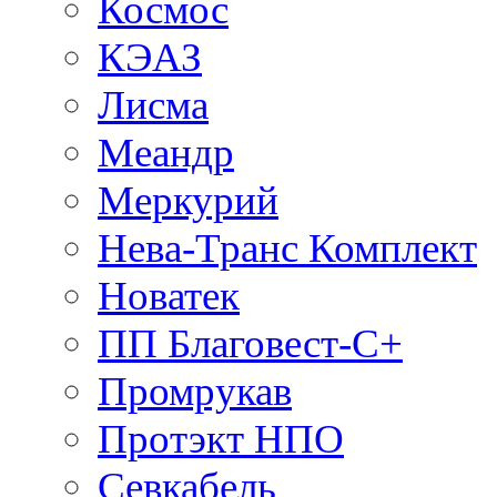
Космос
КЭАЗ
Лисма
Меандр
Меркурий
Нева-Транс Комплект
Новатек
ПП Благовест-С+
Промрукав
Протэкт НПО
Севкабель