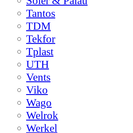
Soler & Palau
Tantos
TDM
Tekfor
Tplast
UTH
Vents
Viko
Wago
Welrok
Werkel