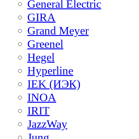
General Electric
GIRA
Grand Meyer
Greenel
Hegel
Hyperline
IEK (ИЭК)
INOA
IRIT
JazzWay
Jung