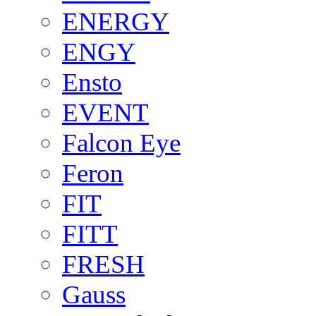
ENERGY
ENGY
Ensto
EVENT
Falcon Eye
Feron
FIT
FITT
FRESH
Gauss