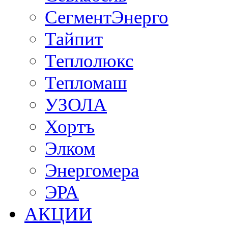
СегментЭнерго
Тайпит
Теплолюкс
Тепломаш
УЗОЛА
Хортъ
Элком
Энергомера
ЭРА
АКЦИИ