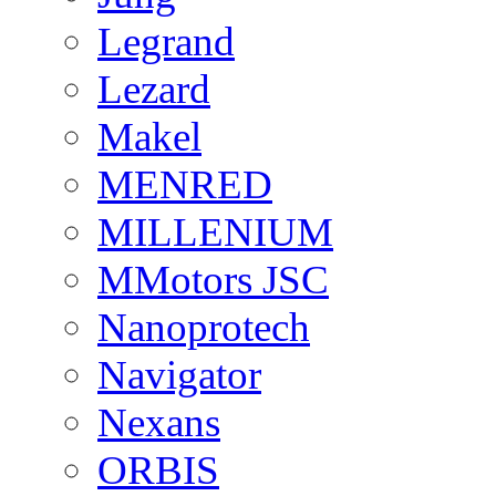
Legrand
Lezard
Makel
MENRED
MILLENIUM
MMotors JSC
Nanoprotech
Navigator
Nexans
ORBIS