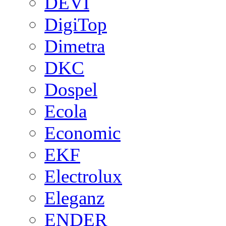
DEVI
DigiTop
Dimetra
DKC
Dospel
Ecola
Economic
EKF
Electrolux
Eleganz
ENDER