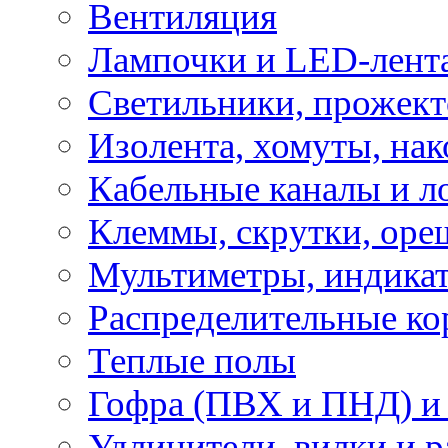
Вентиляция
Лампочки и LED-лент
Светильники, прожект
Изолента, хомуты, нак
Кабельные каналы и л
Клеммы, скрутки, оре
Мультиметры, индикат
Распределительные ко
Теплые полы
Гофра (ПВХ и ПНД) и 
Удлинители, вилки и 