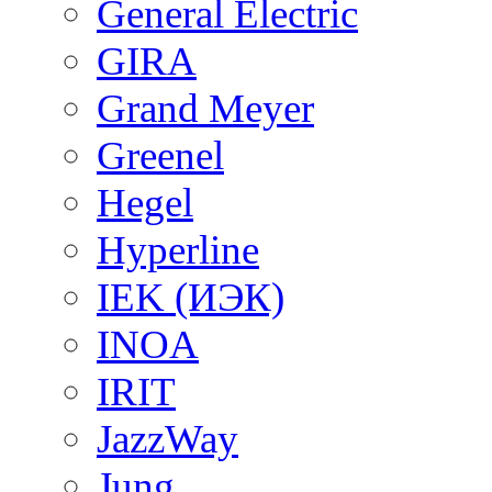
General Electric
GIRA
Grand Meyer
Greenel
Hegel
Hyperline
IEK (ИЭК)
INOA
IRIT
JazzWay
Jung