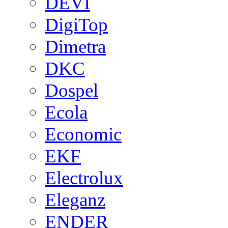
DEVI
DigiTop
Dimetra
DKC
Dospel
Ecola
Economic
EKF
Electrolux
Eleganz
ENDER