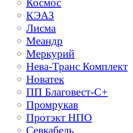
Космос
КЭАЗ
Лисма
Меандр
Меркурий
Нева-Транс Комплект
Новатек
ПП Благовест-С+
Промрукав
Протэкт НПО
Севкабель