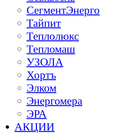
СегментЭнерго
Тайпит
Теплолюкс
Тепломаш
УЗОЛА
Хортъ
Элком
Энергомера
ЭРА
АКЦИИ