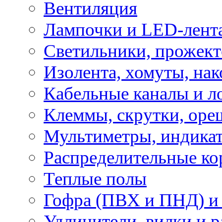
Вентиляция
Лампочки и LED-лент
Светильники, прожект
Изолента, хомуты, нак
Кабельные каналы и л
Клеммы, скрутки, оре
Мультиметры, индикат
Распределительные ко
Теплые полы
Гофра (ПВХ и ПНД) и 
Удлинители, вилки и 