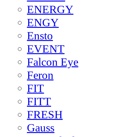
ENERGY
ENGY
Ensto
EVENT
Falcon Eye
Feron
FIT
FITT
FRESH
Gauss