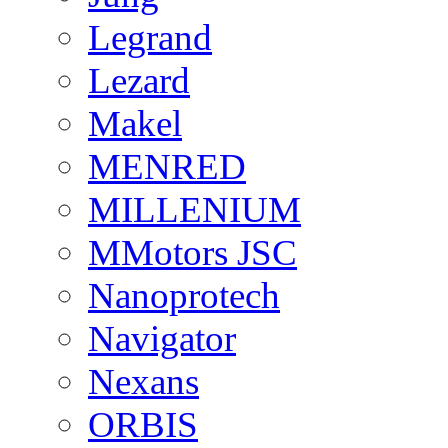
Legrand
Lezard
Makel
MENRED
MILLENIUM
MMotors JSC
Nanoprotech
Navigator
Nexans
ORBIS