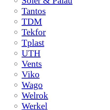
Soler & Palau
Tantos
TDM
Tekfor
Tplast
UTH
Vents
Viko
Wago
Welrok
Werkel