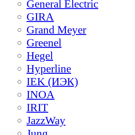
General Electric
GIRA
Grand Meyer
Greenel
Hegel
Hyperline
IEK (ИЭК)
INOA
IRIT
JazzWay
Jung