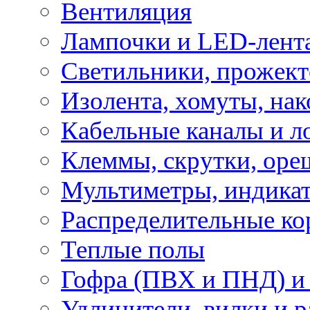
Вентиляция
Лампочки и LED-лент
Светильники, прожект
Изолента, хомуты, нак
Кабельные каналы и л
Клеммы, скрутки, оре
Мультиметры, индикат
Распределительные ко
Теплые полы
Гофра (ПВХ и ПНД) и 
Удлинители, вилки и 