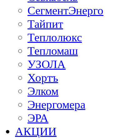
СегментЭнерго
Тайпит
Теплолюкс
Тепломаш
УЗОЛА
Хортъ
Элком
Энергомера
ЭРА
АКЦИИ