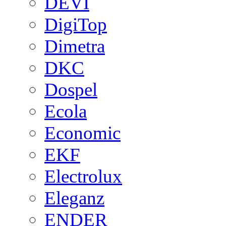
DEVI
DigiTop
Dimetra
DKC
Dospel
Ecola
Economic
EKF
Electrolux
Eleganz
ENDER