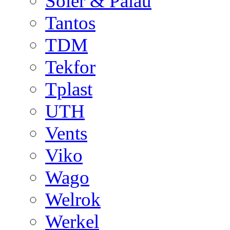
Soler & Palau
Tantos
TDM
Tekfor
Tplast
UTH
Vents
Viko
Wago
Welrok
Werkel