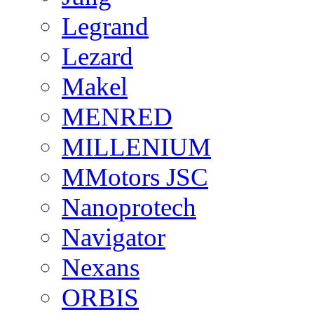
Legrand
Lezard
Makel
MENRED
MILLENIUM
MMotors JSC
Nanoprotech
Navigator
Nexans
ORBIS