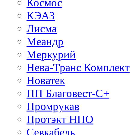
Космос
КЭАЗ
Лисма
Меандр
Меркурий
Нева-Транс Комплект
Новатек
ПП Благовест-С+
Промрукав
Протэкт НПО
Севкабель