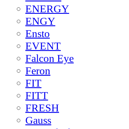
ENERGY
ENGY
Ensto
EVENT
Falcon Eye
Feron
FIT
FITT
FRESH
Gauss