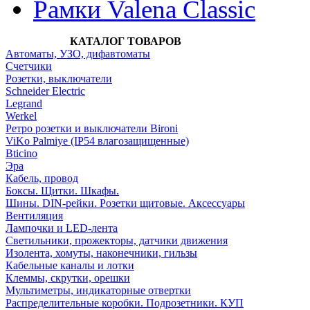
Рамки Valena Classic
КАТАЛОГ ТОВАРОВ
Автоматы, УЗО, дифавтоматы
Счетчики
Розетки, выключатели
Schneider Electric
Legrand
Werkel
Ретро розетки и выключатели Bironi
ViKo Palmiye (IP54 влагозащищенные)
Bticino
Эра
Кабель, провод
Боксы. Щитки. Шкафы.
Шины. DIN-рейки. Розетки щитовые. Аксессуары
Вентиляция
Лампочки и LED-лента
Светильники, прожекторы, датчики движения
Изолента, хомуты, наконечники, гильзы
Кабельные каналы и лотки
Клеммы, скрутки, орешки
Мультиметры, индикаторные отвертки
Распределительные коробки. Подрозетники. КУП