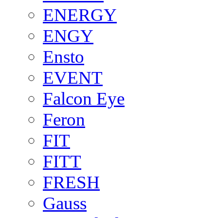
ENERGY
ENGY
Ensto
EVENT
Falcon Eye
Feron
FIT
FITT
FRESH
Gauss