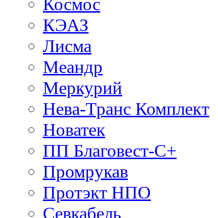
Космос
КЭАЗ
Лисма
Меандр
Меркурий
Нева-Транс Комплект
Новатек
ПП Благовест-С+
Промрукав
Протэкт НПО
Севкабель