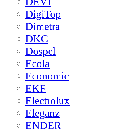
DEVI
DigiTop
Dimetra
DKC
Dospel
Ecola
Economic
EKF
Electrolux
Eleganz
ENDER