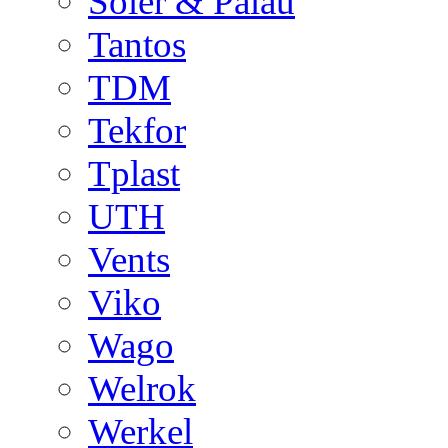
Soler & Palau
Tantos
TDM
Tekfor
Tplast
UTH
Vents
Viko
Wago
Welrok
Werkel