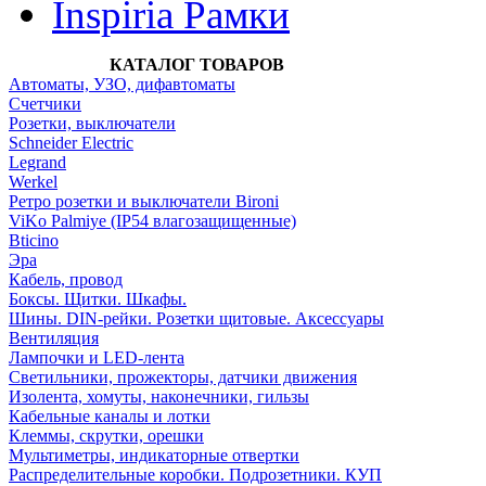
Inspiria Рамки
КАТАЛОГ ТОВАРОВ
Автоматы, УЗО, дифавтоматы
Счетчики
Розетки, выключатели
Schneider Electric
Legrand
Werkel
Ретро розетки и выключатели Bironi
ViKo Palmiye (IP54 влагозащищенные)
Bticino
Эра
Кабель, провод
Боксы. Щитки. Шкафы.
Шины. DIN-рейки. Розетки щитовые. Аксессуары
Вентиляция
Лампочки и LED-лента
Светильники, прожекторы, датчики движения
Изолента, хомуты, наконечники, гильзы
Кабельные каналы и лотки
Клеммы, скрутки, орешки
Мультиметры, индикаторные отвертки
Распределительные коробки. Подрозетники. КУП