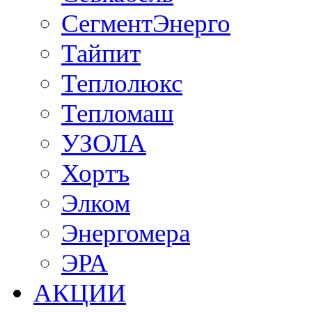
СегментЭнерго
Тайпит
Теплолюкс
Тепломаш
УЗОЛА
Хортъ
Элком
Энергомера
ЭРА
АКЦИИ