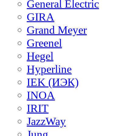
General Electric
GIRA
Grand Meyer
Greenel
Hegel
Hyperline
IEK (ИЭК)
INOA
IRIT
JazzWay
Jung