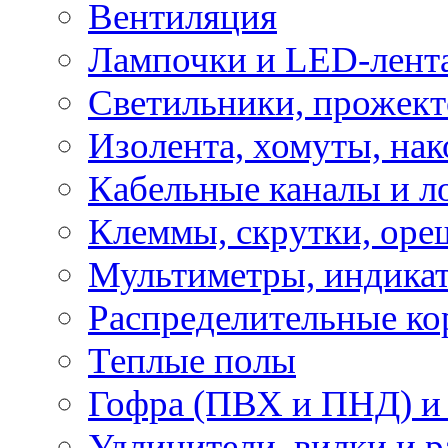
Вентиляция
Лампочки и LED-лент
Светильники, прожект
Изолента, хомуты, нак
Кабельные каналы и л
Клеммы, скрутки, оре
Мультиметры, индикат
Распределительные ко
Теплые полы
Гофра (ПВХ и ПНД) и 
Удлинители, вилки и 