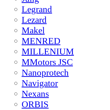
Legrand
Lezard
Makel
MENRED
MILLENIUM
MMotors JSC
Nanoprotech
Navigator
Nexans
ORBIS