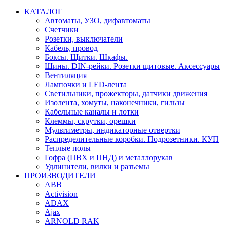
КАТАЛОГ
Автоматы, УЗО, дифавтоматы
Счетчики
Розетки, выключатели
Кабель, провод
Боксы. Щитки. Шкафы.
Шины. DIN-рейки. Розетки щитовые. Аксессуары
Вентиляция
Лампочки и LED-лента
Светильники, прожекторы, датчики движения
Изолента, хомуты, наконечники, гильзы
Кабельные каналы и лотки
Клеммы, скрутки, орешки
Мультиметры, индикаторные отвертки
Распределительные коробки. Подрозетники. КУП
Теплые полы
Гофра (ПВХ и ПНД) и металлорукав
Удлинители, вилки и разъемы
ПРОИЗВОДИТЕЛИ
ABB
Activision
ADAX
Ajax
ARNOLD RAK