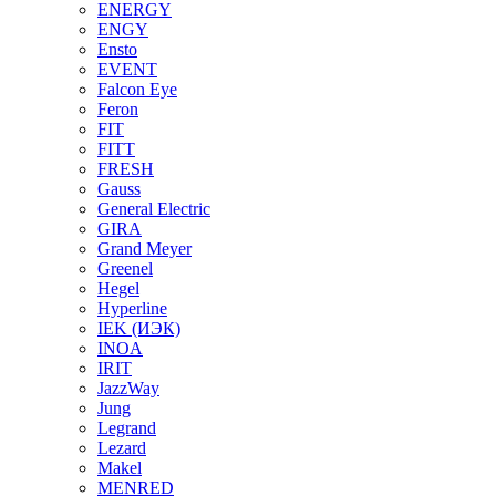
ENERGY
ENGY
Ensto
EVENT
Falcon Eye
Feron
FIT
FITT
FRESH
Gauss
General Electric
GIRA
Grand Meyer
Greenel
Hegel
Hyperline
IEK (ИЭК)
INOA
IRIT
JazzWay
Jung
Legrand
Lezard
Makel
MENRED