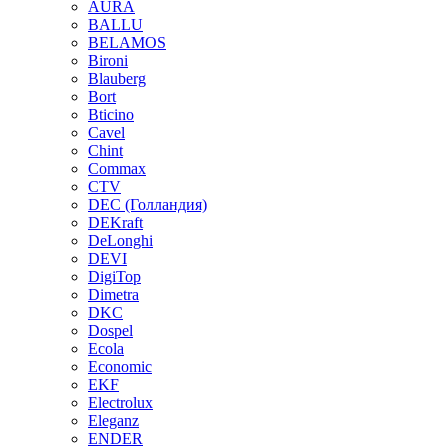
AURA
BALLU
BELAMOS
Bironi
Blauberg
Bort
Bticino
Cavel
Chint
Commax
CTV
DEC (Голландия)
DEKraft
DeLonghi
DEVI
DigiTop
Dimetra
DKC
Dospel
Ecola
Economic
EKF
Electrolux
Eleganz
ENDER