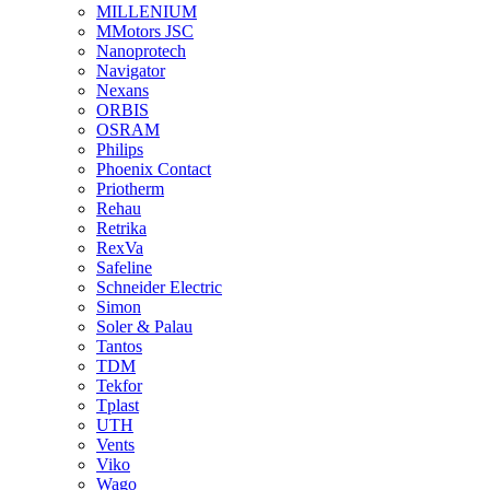
MILLENIUM
MMotors JSC
Nanoprotech
Navigator
Nexans
ORBIS
OSRAM
Philips
Phoenix Contact
Priotherm
Rehau
Retrika
RexVa
Safeline
Schneider Electric
Simon
Soler & Palau
Tantos
TDM
Tekfor
Tplast
UTH
Vents
Viko
Wago