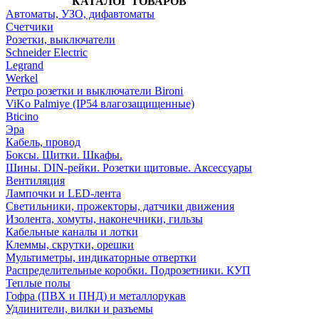
КАТАЛОГ ТОВАРОВ
Автоматы, УЗО, дифавтоматы
Счетчики
Розетки, выключатели
Schneider Electric
Legrand
Werkel
Ретро розетки и выключатели Bironi
ViKo Palmiye (IP54 влагозащищенные)
Bticino
Эра
Кабель, провод
Боксы. Щитки. Шкафы.
Шины. DIN-рейки. Розетки щитовые. Аксессуары
Вентиляция
Лампочки и LED-лента
Светильники, прожекторы, датчики движения
Изолента, хомуты, наконечники, гильзы
Кабельные каналы и лотки
Клеммы, скрутки, орешки
Мультиметры, индикаторные отвертки
Распределительные коробки. Подрозетники. КУП
Теплые полы
Гофра (ПВХ и ПНД) и металлорукав
Удлинители, вилки и разъемы