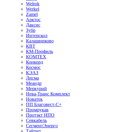
Welrok
Werkel
Zamel
Арктос
Даксис
Зубр
Интерскол
Калашниково
КВТ
КМ-Профиль
КОМТЕХ
Конкорд
Космос
КЭАЗ
Лисма
Меандр
Меркурий
Нева-Транс Комплект
Новатек
ПП Благовест-С+
Промрукав
Протэкт НПО
Севкабель
СегментЭнерго
Тайпит