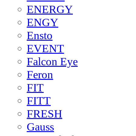
ENERGY
ENGY
Ensto
EVENT
Falcon Eye
Feron
FIT
FITT
FRESH
Gauss