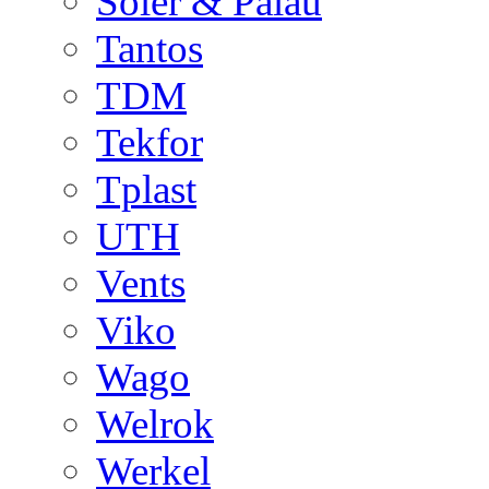
Soler & Palau
Tantos
TDM
Tekfor
Tplast
UTH
Vents
Viko
Wago
Welrok
Werkel