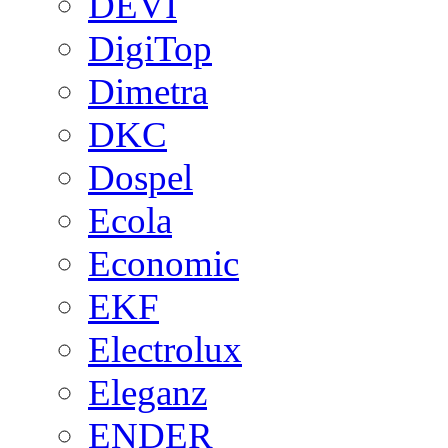
DEVI
DigiTop
Dimetra
DKC
Dospel
Ecola
Economic
EKF
Electrolux
Eleganz
ENDER