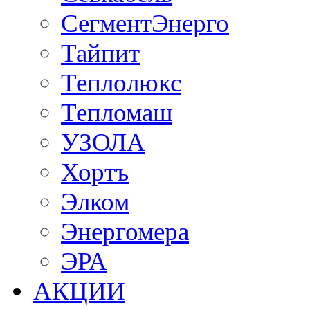
СегментЭнерго
Тайпит
Теплолюкс
Тепломаш
УЗОЛА
Хортъ
Элком
Энергомера
ЭРА
АКЦИИ