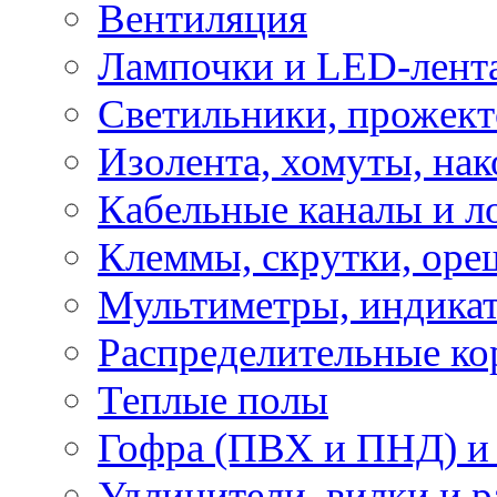
Вентиляция
Лампочки и LED-лент
Светильники, прожект
Изолента, хомуты, нак
Кабельные каналы и л
Клеммы, скрутки, оре
Мультиметры, индикат
Распределительные ко
Теплые полы
Гофра (ПВХ и ПНД) и 
Удлинители, вилки и 