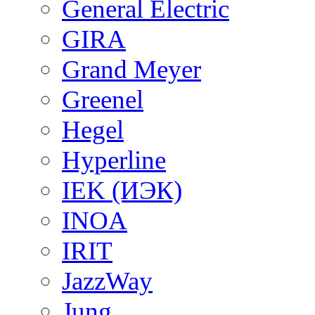
General Electric
GIRA
Grand Meyer
Greenel
Hegel
Hyperline
IEK (ИЭК)
INOA
IRIT
JazzWay
Jung