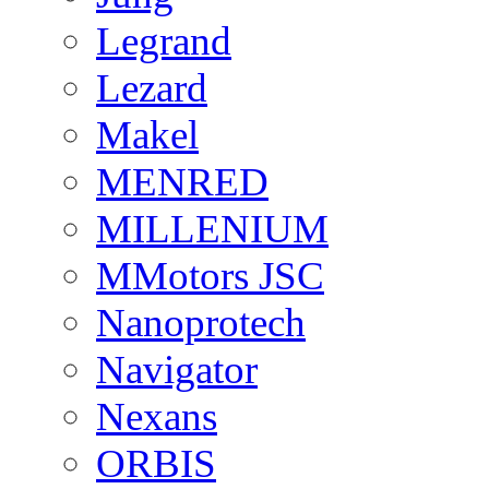
Legrand
Lezard
Makel
MENRED
MILLENIUM
MMotors JSC
Nanoprotech
Navigator
Nexans
ORBIS