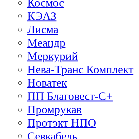
Космос
КЭАЗ
Лисма
Меандр
Меркурий
Нева-Транс Комплект
Новатек
ПП Благовест-С+
Промрукав
Протэкт НПО
Севкабель