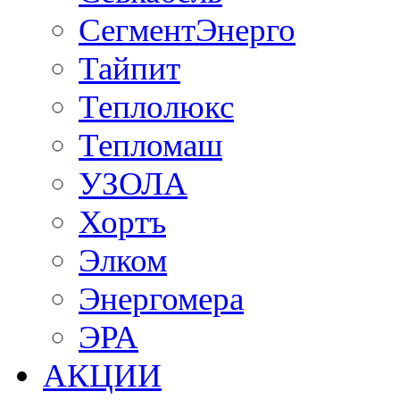
СегментЭнерго
Тайпит
Теплолюкс
Тепломаш
УЗОЛА
Хортъ
Элком
Энергомера
ЭРА
АКЦИИ