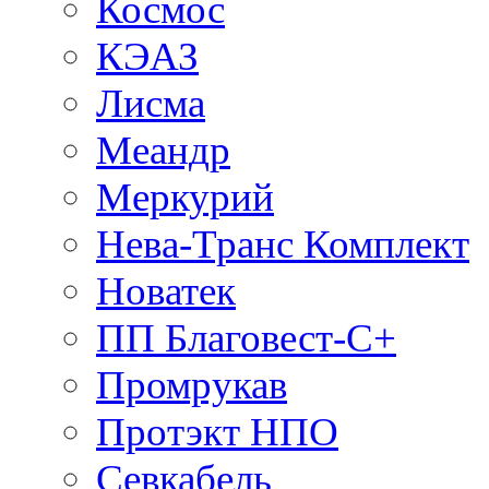
Космос
КЭАЗ
Лисма
Меандр
Меркурий
Нева-Транс Комплект
Новатек
ПП Благовест-С+
Промрукав
Протэкт НПО
Севкабель