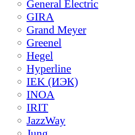
General Electric
GIRA
Grand Meyer
Greenel
Hegel
Hyperline
IEK (ИЭК)
INOA
IRIT
JazzWay
Jung