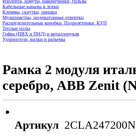
Изолента, хомуты, наконечники, гильзы
Кабельные каналы и лотки
Клеммы, скрутки, орешки
Мультиметры, индикаторные отвертки
Распределительные коробки. Подрозетники. КУП
Теплые полы
Гофра (ПВХ и ПНД) и металлорукав
Удлинители, вилки и разъемы
Рамка 2 модуля италь
серебро, ABB Zenit (
Артикул
2CLA247200N