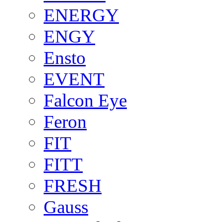
ENERGY
ENGY
Ensto
EVENT
Falcon Eye
Feron
FIT
FITT
FRESH
Gauss