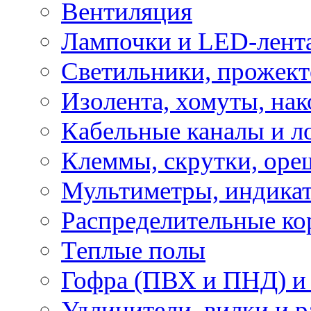
Вентиляция
Лампочки и LED-лент
Светильники, прожект
Изолента, хомуты, нак
Кабельные каналы и л
Клеммы, скрутки, оре
Мультиметры, индикат
Распределительные ко
Теплые полы
Гофра (ПВХ и ПНД) и 
Удлинители, вилки и 