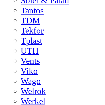
Soler & Palau
Tantos
TDM
Tekfor
Tplast
UTH
Vents
Viko
Wago
Welrok
Werkel