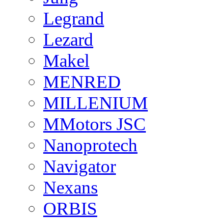
Legrand
Lezard
Makel
MENRED
MILLENIUM
MMotors JSC
Nanoprotech
Navigator
Nexans
ORBIS