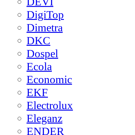
DEVI
DigiTop
Dimetra
DKC
Dospel
Ecola
Economic
EKF
Electrolux
Eleganz
ENDER