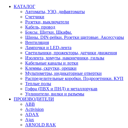
КАТАЛОГ
Автоматы, УЗО, дифавтоматы
Счетчики
Розетки, выключатели
Кабель, провод
Боксы. Щитки. Шкафы.
Шины. DIN-рейки. Розетки щитовые. Аксессуары
Вентиляция
Лампочки и LED-лента
Светильники, прожекторы, датчики движения
Изолента, хомуты, наконечники, гильзы
Кабельные каналы и лотки
Клеммы, скрутки, орешки
Мультиметры, индикаторные отвертки
Распределительные коробки. Подрозетники. КУП
Теплые полы
Гофра (ПВХ и ПНД) и металлорукав
Удлинители, вилки и разъемы
ПРОИЗВОДИТЕЛИ
ABB
Activision
ADAX
Ajax
ARNOLD RAK