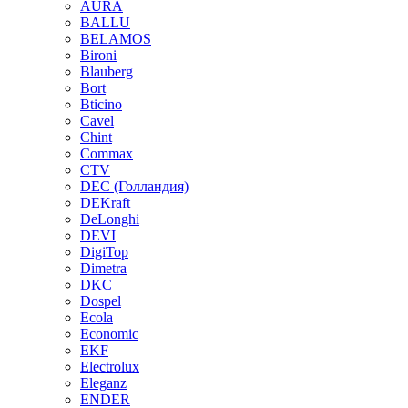
AURA
BALLU
BELAMOS
Bironi
Blauberg
Bort
Bticino
Cavel
Chint
Commax
CTV
DEC (Голландия)
DEKraft
DeLonghi
DEVI
DigiTop
Dimetra
DKC
Dospel
Ecola
Economic
EKF
Electrolux
Eleganz
ENDER