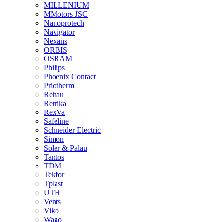
MILLENIUM
MMotors JSC
Nanoprotech
Navigator
Nexans
ORBIS
OSRAM
Philips
Phoenix Contact
Priotherm
Rehau
Retrika
RexVa
Safeline
Schneider Electric
Simon
Soler & Palau
Tantos
TDM
Tekfor
Tplast
UTH
Vents
Viko
Wago