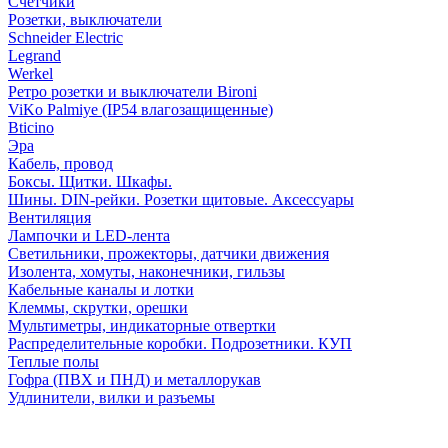
Счетчики
Розетки, выключатели
Schneider Electric
Legrand
Werkel
Ретро розетки и выключатели Bironi
ViKo Palmiye (IP54 влагозащищенные)
Bticino
Эра
Кабель, провод
Боксы. Щитки. Шкафы.
Шины. DIN-рейки. Розетки щитовые. Аксессуары
Вентиляция
Лампочки и LED-лента
Светильники, прожекторы, датчики движения
Изолента, хомуты, наконечники, гильзы
Кабельные каналы и лотки
Клеммы, скрутки, орешки
Мультиметры, индикаторные отвертки
Распределительные коробки. Подрозетники. КУП
Теплые полы
Гофра (ПВХ и ПНД) и металлорукав
Удлинители, вилки и разъемы