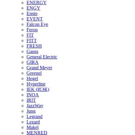
ENERGY
ENGY
Ensto
EVENT
Falcon Eye
Feron
FIT
FITT
FRESH
Gauss
General Electric
GIRA
Grand Meyer
Greenel
Hegel
Hyperline
IEK (ИЭК)
INOA
IRIT
JazzWay
Jung
Legrand
Lezard
Makel
MENRED