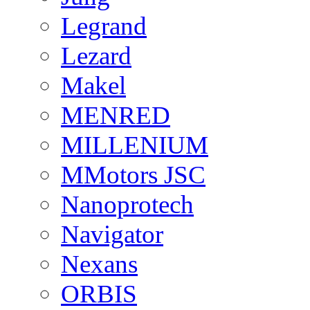
Legrand
Lezard
Makel
MENRED
MILLENIUM
MMotors JSC
Nanoprotech
Navigator
Nexans
ORBIS