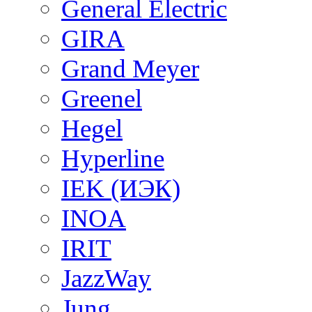
General Electric
GIRA
Grand Meyer
Greenel
Hegel
Hyperline
IEK (ИЭК)
INOA
IRIT
JazzWay
Jung