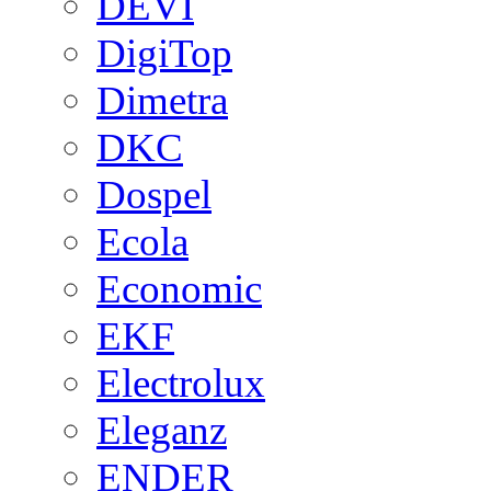
DEVI
DigiTop
Dimetra
DKC
Dospel
Ecola
Economic
EKF
Electrolux
Eleganz
ENDER