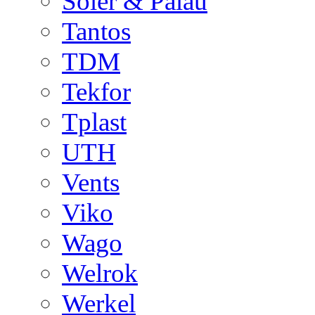
Soler & Palau
Tantos
TDM
Tekfor
Tplast
UTH
Vents
Viko
Wago
Welrok
Werkel