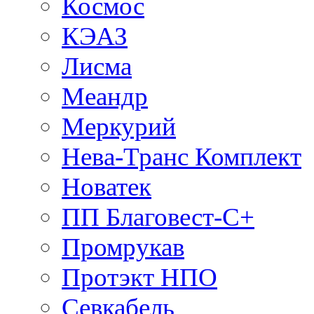
Космос
КЭАЗ
Лисма
Меандр
Меркурий
Нева-Транс Комплект
Новатек
ПП Благовест-С+
Промрукав
Протэкт НПО
Севкабель