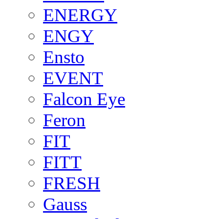
ENERGY
ENGY
Ensto
EVENT
Falcon Eye
Feron
FIT
FITT
FRESH
Gauss