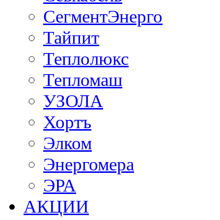
СегментЭнерго
Тайпит
Теплолюкс
Тепломаш
УЗОЛА
Хортъ
Элком
Энергомера
ЭРА
АКЦИИ