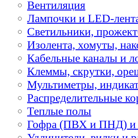
Вентиляция
Лампочки и LED-лент
Светильники, прожект
Изолента, хомуты, нак
Кабельные каналы и л
Клеммы, скрутки, оре
Мультиметры, индикат
Распределительные ко
Теплые полы
Гофра (ПВХ и ПНД) и 
Удлинители, вилки и 