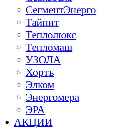
СегментЭнерго
Тайпит
Теплолюкс
Тепломаш
УЗОЛА
Хортъ
Элком
Энергомера
ЭРА
АКЦИИ