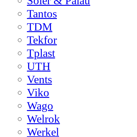
Soler & Palau
Tantos
TDM
Tekfor
Tplast
UTH
Vents
Viko
Wago
Welrok
Werkel