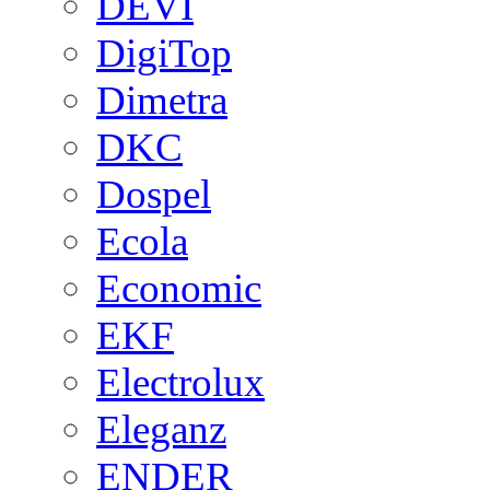
DEVI
DigiTop
Dimetra
DKC
Dospel
Ecola
Economic
EKF
Electrolux
Eleganz
ENDER