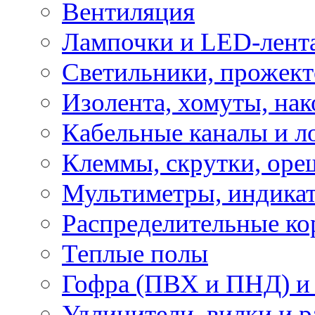
Вентиляция
Лампочки и LED-лент
Светильники, прожект
Изолента, хомуты, нак
Кабельные каналы и л
Клеммы, скрутки, оре
Мультиметры, индикат
Распределительные ко
Теплые полы
Гофра (ПВХ и ПНД) и 
Удлинители, вилки и 