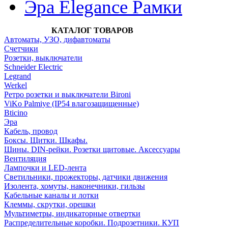
Эра Elegance Рамки
КАТАЛОГ ТОВАРОВ
Автоматы, УЗО, дифавтоматы
Счетчики
Розетки, выключатели
Schneider Electric
Legrand
Werkel
Ретро розетки и выключатели Bironi
ViKo Palmiye (IP54 влагозащищенные)
Bticino
Эра
Кабель, провод
Боксы. Щитки. Шкафы.
Шины. DIN-рейки. Розетки щитовые. Аксессуары
Вентиляция
Лампочки и LED-лента
Светильники, прожекторы, датчики движения
Изолента, хомуты, наконечники, гильзы
Кабельные каналы и лотки
Клеммы, скрутки, орешки
Мультиметры, индикаторные отвертки
Распределительные коробки. Подрозетники. КУП