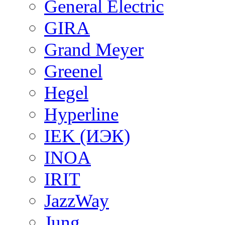
General Electric
GIRA
Grand Meyer
Greenel
Hegel
Hyperline
IEK (ИЭК)
INOA
IRIT
JazzWay
Jung