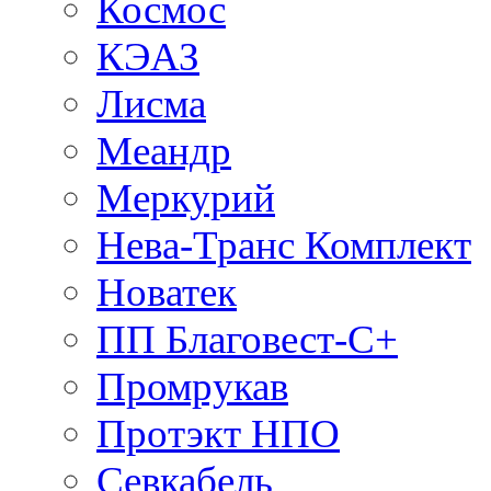
Космос
КЭАЗ
Лисма
Меандр
Меркурий
Нева-Транс Комплект
Новатек
ПП Благовест-С+
Промрукав
Протэкт НПО
Севкабель