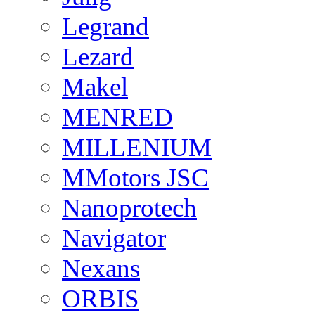
Legrand
Lezard
Makel
MENRED
MILLENIUM
MMotors JSC
Nanoprotech
Navigator
Nexans
ORBIS