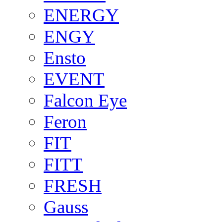
ENERGY
ENGY
Ensto
EVENT
Falcon Eye
Feron
FIT
FITT
FRESH
Gauss