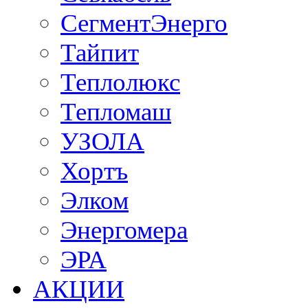
СегментЭнерго
Тайпит
Теплолюкс
Тепломаш
УЗОЛА
Хортъ
Элком
Энергомера
ЭРА
АКЦИИ