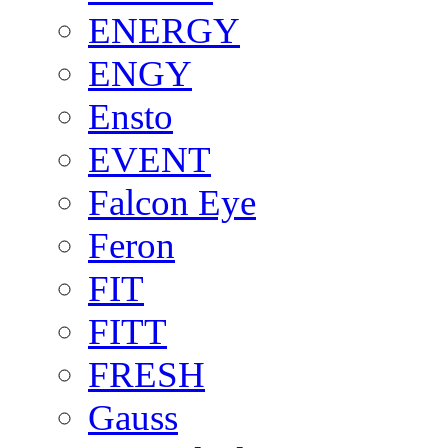
ENERGY
ENGY
Ensto
EVENT
Falcon Eye
Feron
FIT
FITT
FRESH
Gauss