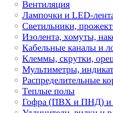
Вентиляция
Лампочки и LED-лент
Светильники, прожект
Изолента, хомуты, нак
Кабельные каналы и л
Клеммы, скрутки, оре
Мультиметры, индикат
Распределительные ко
Теплые полы
Гофра (ПВХ и ПНД) и 
Удлинители, вилки и 