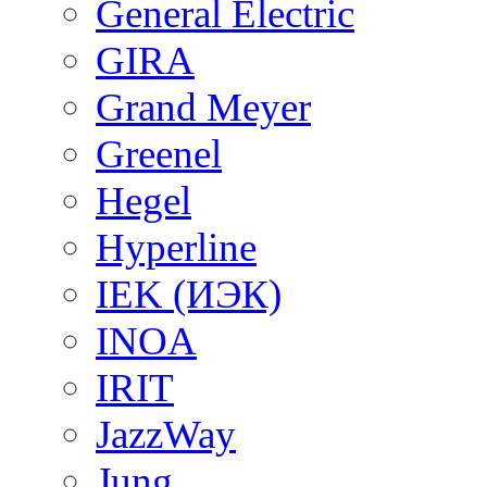
General Electric
GIRA
Grand Meyer
Greenel
Hegel
Hyperline
IEK (ИЭК)
INOA
IRIT
JazzWay
Jung