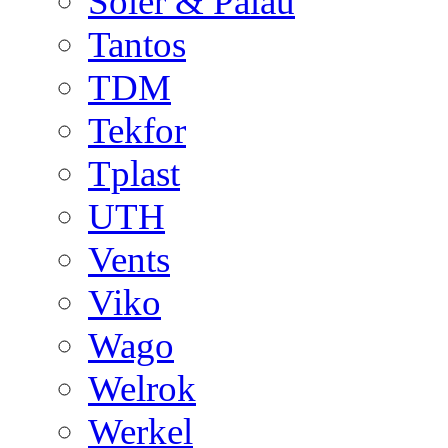
Soler & Palau
Tantos
TDM
Tekfor
Tplast
UTH
Vents
Viko
Wago
Welrok
Werkel