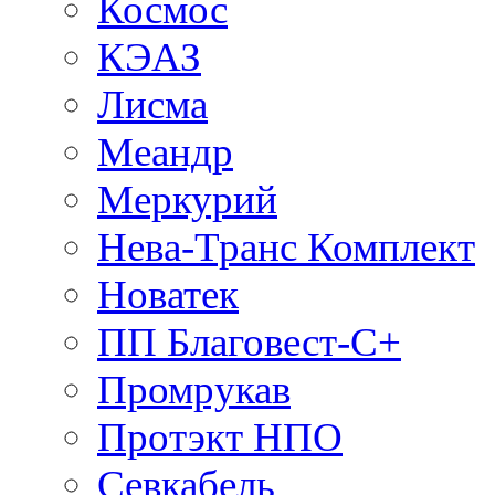
Космос
КЭАЗ
Лисма
Меандр
Меркурий
Нева-Транс Комплект
Новатек
ПП Благовест-С+
Промрукав
Протэкт НПО
Севкабель