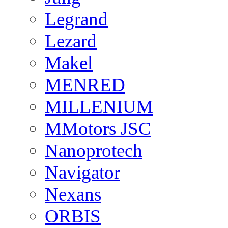
Legrand
Lezard
Makel
MENRED
MILLENIUM
MMotors JSC
Nanoprotech
Navigator
Nexans
ORBIS