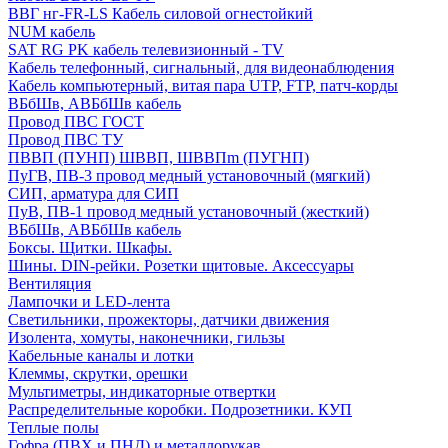
ВВГ нг-FR-LS Кабель силовой огнестойкий
NUM кабель
SAT RG PK кабель телевизионный - TV
Кабель телефонный, сигнальный, для видеонаблюдения
Кабель компьютерный, витая пара UTP, FTP, патч-корды
ВБбШв, АВБбШв кабель
Провод ПВС ГОСТ
Провод ПВС ТУ
ПВВП (ПУНП) ШВВП, ШВВПm (ПУГНП)
ПуГВ, ПВ-3 провод медный установочный (мягкий)
СИП, арматура для СИП
ПуВ, ПВ-1 провод медный установочный (жесткий)
ВБбШв, АВБбШв кабель
Боксы. Щитки. Шкафы.
Шины. DIN-рейки. Розетки щитовые. Аксессуары
Вентиляция
Лампочки и LED-лента
Светильники, прожекторы, датчики движения
Изолента, хомуты, наконечники, гильзы
Кабельные каналы и лотки
Клеммы, скрутки, орешки
Мультиметры, индикаторные отвертки
Распределительные коробки. Подрозетники. КУП
Теплые полы
Гофра (ПВХ и ПНД) и металлорукав