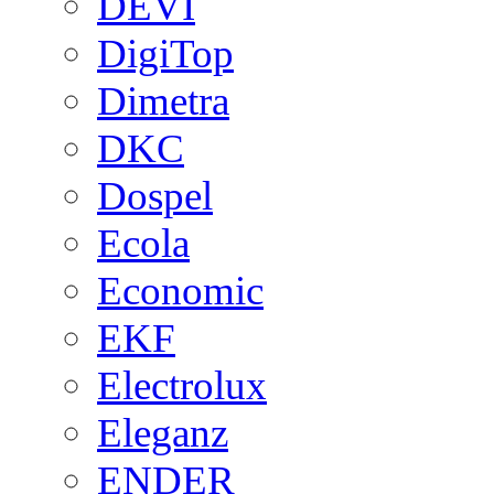
DEVI
DigiTop
Dimetra
DKC
Dospel
Ecola
Economic
EKF
Electrolux
Eleganz
ENDER