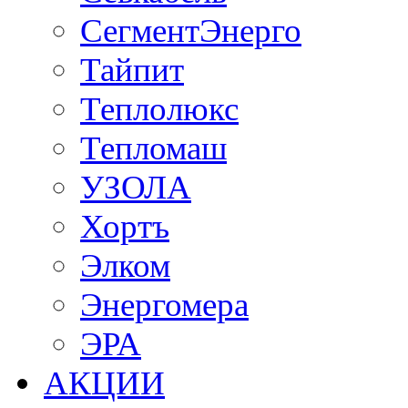
СегментЭнерго
Тайпит
Теплолюкс
Тепломаш
УЗОЛА
Хортъ
Элком
Энергомера
ЭРА
АКЦИИ