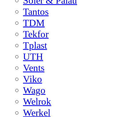
Soler & Palau
Tantos
TDM
Tekfor
Tplast
UTH
Vents
Viko
Wago
Welrok
Werkel