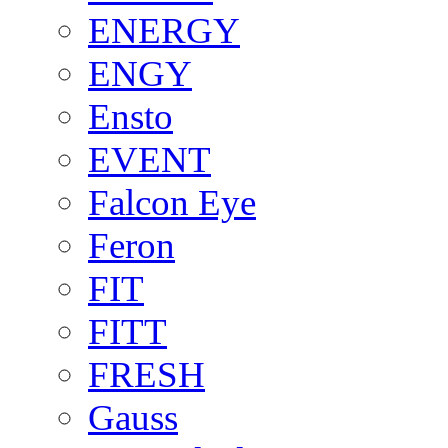
ENERGY
ENGY
Ensto
EVENT
Falcon Eye
Feron
FIT
FITT
FRESH
Gauss