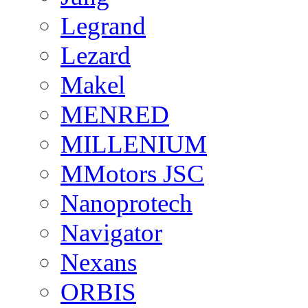
Legrand
Lezard
Makel
MENRED
MILLENIUM
MMotors JSC
Nanoprotech
Navigator
Nexans
ORBIS