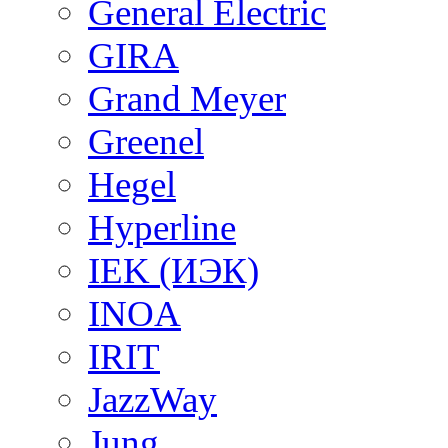
General Electric
GIRA
Grand Meyer
Greenel
Hegel
Hyperline
IEK (ИЭК)
INOA
IRIT
JazzWay
Jung