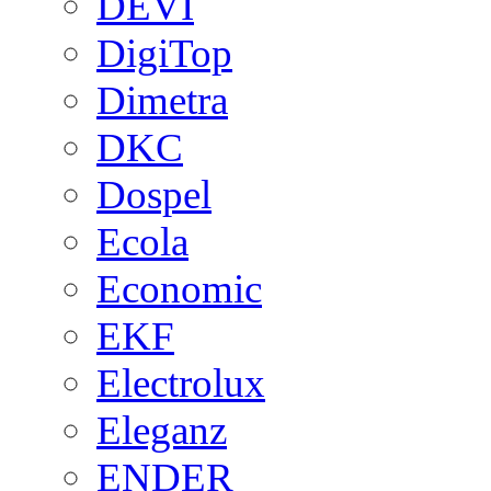
DEVI
DigiTop
Dimetra
DKC
Dospel
Ecola
Economic
EKF
Electrolux
Eleganz
ENDER