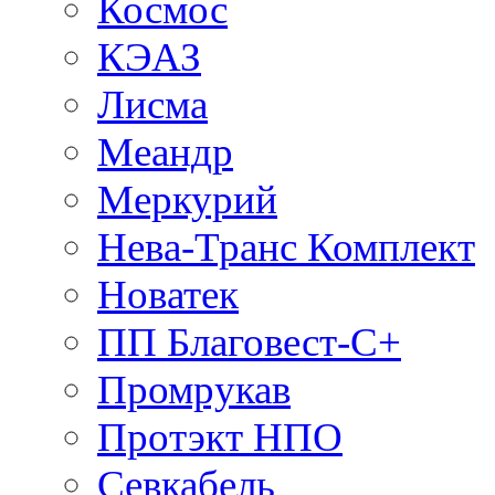
Космос
КЭАЗ
Лисма
Меандр
Меркурий
Нева-Транс Комплект
Новатек
ПП Благовест-С+
Промрукав
Протэкт НПО
Севкабель