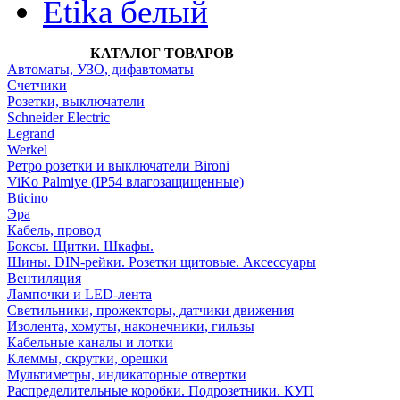
Etika белый
КАТАЛОГ ТОВАРОВ
Автоматы, УЗО, дифавтоматы
Счетчики
Розетки, выключатели
Schneider Electric
Legrand
Werkel
Ретро розетки и выключатели Bironi
ViKo Palmiye (IP54 влагозащищенные)
Bticino
Эра
Кабель, провод
Боксы. Щитки. Шкафы.
Шины. DIN-рейки. Розетки щитовые. Аксессуары
Вентиляция
Лампочки и LED-лента
Светильники, прожекторы, датчики движения
Изолента, хомуты, наконечники, гильзы
Кабельные каналы и лотки
Клеммы, скрутки, орешки
Мультиметры, индикаторные отвертки
Распределительные коробки. Подрозетники. КУП