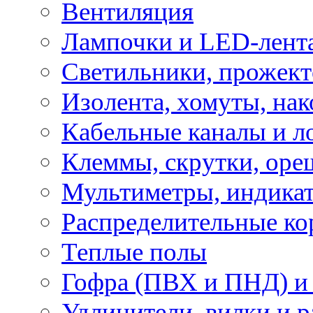
Вентиляция
Лампочки и LED-лент
Светильники, прожект
Изолента, хомуты, нак
Кабельные каналы и л
Клеммы, скрутки, оре
Мультиметры, индикат
Распределительные ко
Теплые полы
Гофра (ПВХ и ПНД) и 
Удлинители, вилки и 