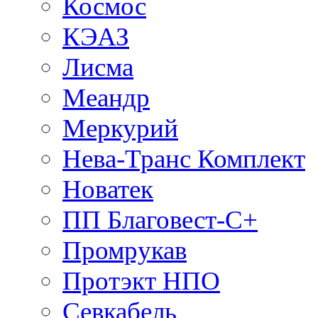
Космос
КЭАЗ
Лисма
Меандр
Меркурий
Нева-Транс Комплект
Новатек
ПП Благовест-С+
Промрукав
Протэкт НПО
Севкабель