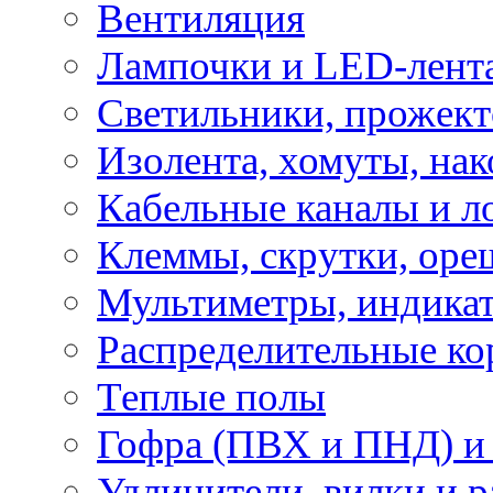
Вентиляция
Лампочки и LED-лент
Светильники, прожект
Изолента, хомуты, нак
Кабельные каналы и л
Клеммы, скрутки, оре
Мультиметры, индикат
Распределительные ко
Теплые полы
Гофра (ПВХ и ПНД) и 
Удлинители, вилки и 