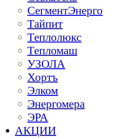
СегментЭнерго
Тайпит
Теплолюкс
Тепломаш
УЗОЛА
Хортъ
Элком
Энергомера
ЭРА
АКЦИИ