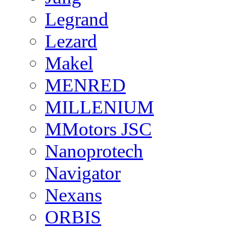
Legrand
Lezard
Makel
MENRED
MILLENIUM
MMotors JSC
Nanoprotech
Navigator
Nexans
ORBIS