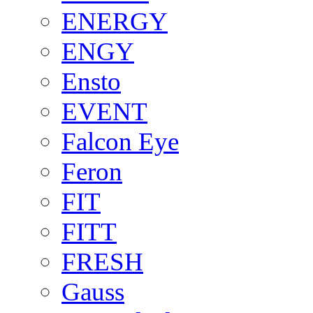
ENERGY
ENGY
Ensto
EVENT
Falcon Eye
Feron
FIT
FITT
FRESH
Gauss