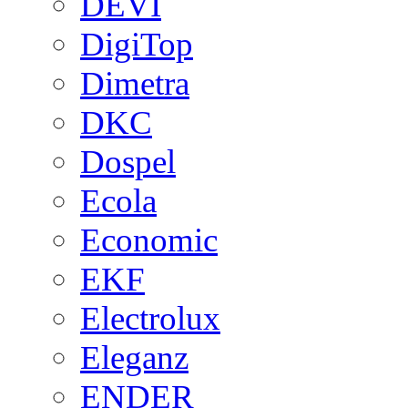
DEVI
DigiTop
Dimetra
DKC
Dospel
Ecola
Economic
EKF
Electrolux
Eleganz
ENDER