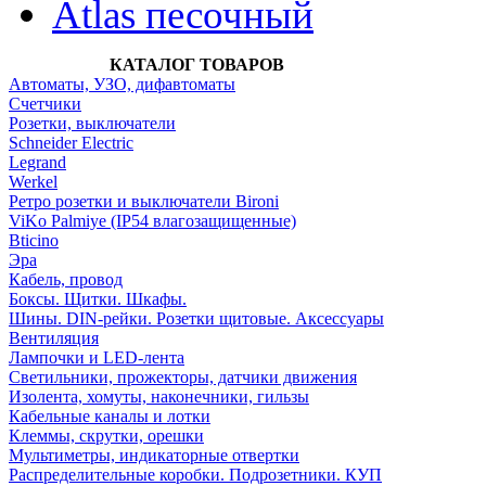
Atlas песочный
КАТАЛОГ ТОВАРОВ
Автоматы, УЗО, дифавтоматы
Счетчики
Розетки, выключатели
Schneider Electric
Legrand
Werkel
Ретро розетки и выключатели Bironi
ViKo Palmiye (IP54 влагозащищенные)
Bticino
Эра
Кабель, провод
Боксы. Щитки. Шкафы.
Шины. DIN-рейки. Розетки щитовые. Аксессуары
Вентиляция
Лампочки и LED-лента
Светильники, прожекторы, датчики движения
Изолента, хомуты, наконечники, гильзы
Кабельные каналы и лотки
Клеммы, скрутки, орешки
Мультиметры, индикаторные отвертки
Распределительные коробки. Подрозетники. КУП