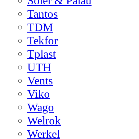
Soler & Palau
Tantos
TDM
Tekfor
Tplast
UTH
Vents
Viko
Wago
Welrok
Werkel