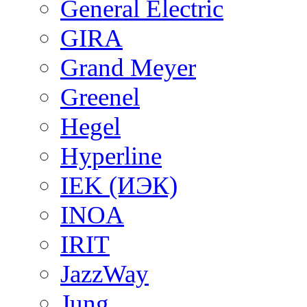
General Electric
GIRA
Grand Meyer
Greenel
Hegel
Hyperline
IEK (ИЭК)
INOA
IRIT
JazzWay
Jung