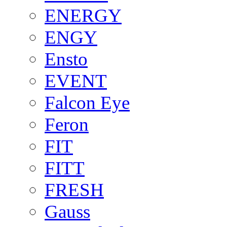
ENERGY
ENGY
Ensto
EVENT
Falcon Eye
Feron
FIT
FITT
FRESH
Gauss