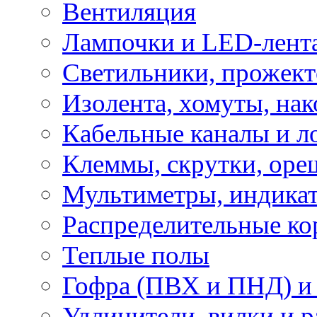
Вентиляция
Лампочки и LED-лент
Светильники, прожект
Изолента, хомуты, нак
Кабельные каналы и л
Клеммы, скрутки, оре
Мультиметры, индикат
Распределительные ко
Теплые полы
Гофра (ПВХ и ПНД) и 
Удлинители, вилки и 