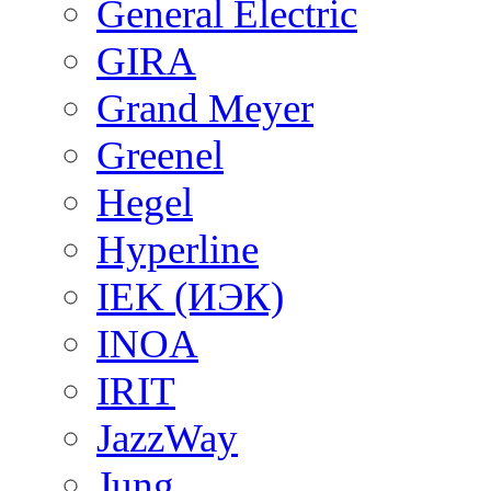
General Electric
GIRA
Grand Meyer
Greenel
Hegel
Hyperline
IEK (ИЭК)
INOA
IRIT
JazzWay
Jung