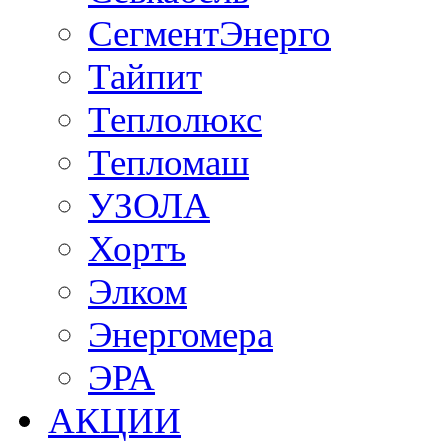
СегментЭнерго
Тайпит
Теплолюкс
Тепломаш
УЗОЛА
Хортъ
Элком
Энергомера
ЭРА
АКЦИИ