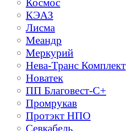
Космос
КЭАЗ
Лисма
Меандр
Меркурий
Нева-Транс Комплект
Новатек
ПП Благовест-С+
Промрукав
Протэкт НПО
Севкабель