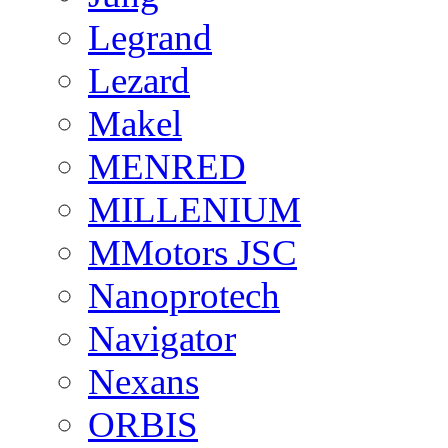
Legrand
Lezard
Makel
MENRED
MILLENIUM
MMotors JSC
Nanoprotech
Navigator
Nexans
ORBIS