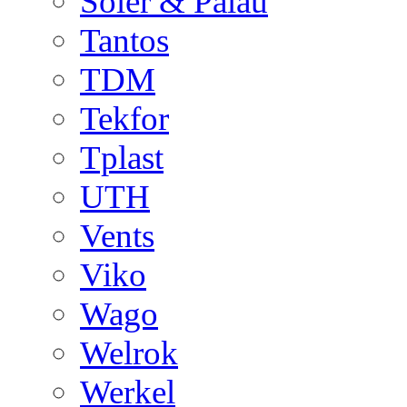
Soler & Palau
Tantos
TDM
Tekfor
Tplast
UTH
Vents
Viko
Wago
Welrok
Werkel