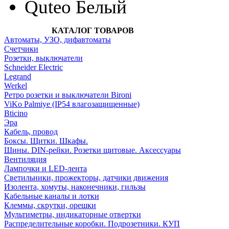
Quteo Белый
КАТАЛОГ ТОВАРОВ
Автоматы, УЗО, дифавтоматы
Счетчики
Розетки, выключатели
Schneider Electric
Legrand
Werkel
Ретро розетки и выключатели Bironi
ViKo Palmiye (IP54 влагозащищенные)
Bticino
Эра
Кабель, провод
Боксы. Щитки. Шкафы.
Шины. DIN-рейки. Розетки щитовые. Аксессуары
Вентиляция
Лампочки и LED-лента
Светильники, прожекторы, датчики движения
Изолента, хомуты, наконечники, гильзы
Кабельные каналы и лотки
Клеммы, скрутки, орешки
Мультиметры, индикаторные отвертки
Распределительные коробки. Подрозетники. КУП