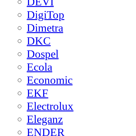
DEVI
DigiTop
Dimetra
DKC
Dospel
Ecola
Economic
EKF
Electrolux
Eleganz
ENDER