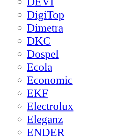
DEVI
DigiTop
Dimetra
DKC
Dospel
Ecola
Economic
EKF
Electrolux
Eleganz
ENDER