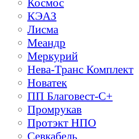
Космос
КЭАЗ
Лисма
Меандр
Меркурий
Нева-Транс Комплект
Новатек
ПП Благовест-С+
Промрукав
Протэкт НПО
Севкабель