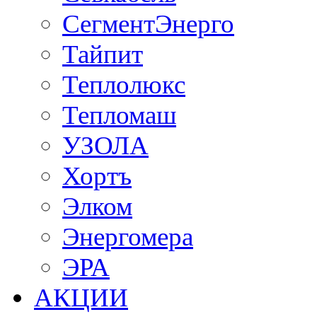
СегментЭнерго
Тайпит
Теплолюкс
Тепломаш
УЗОЛА
Хортъ
Элком
Энергомера
ЭРА
АКЦИИ