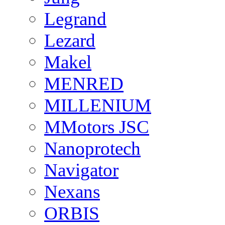
Legrand
Lezard
Makel
MENRED
MILLENIUM
MMotors JSC
Nanoprotech
Navigator
Nexans
ORBIS