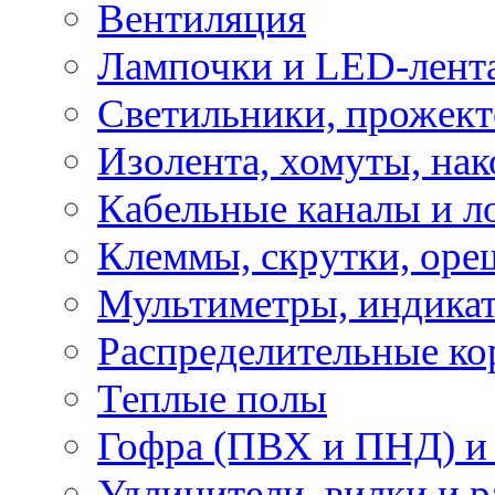
Вентиляция
Лампочки и LED-лент
Светильники, прожект
Изолента, хомуты, нак
Кабельные каналы и л
Клеммы, скрутки, оре
Мультиметры, индикат
Распределительные ко
Теплые полы
Гофра (ПВХ и ПНД) и 
Удлинители, вилки и 