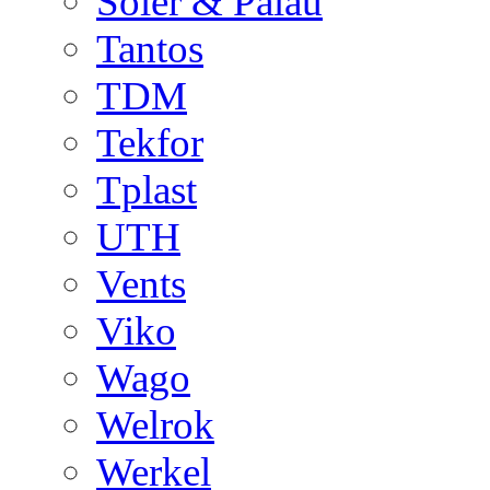
Soler & Palau
Tantos
TDM
Tekfor
Tplast
UTH
Vents
Viko
Wago
Welrok
Werkel