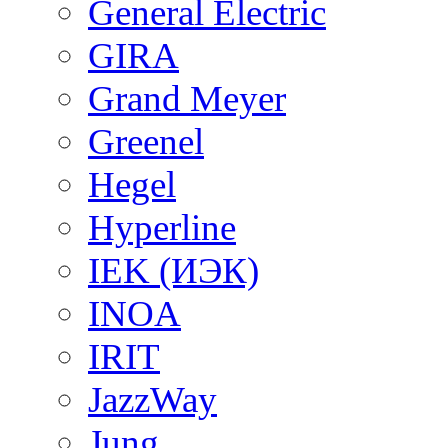
General Electric
GIRA
Grand Meyer
Greenel
Hegel
Hyperline
IEK (ИЭК)
INOA
IRIT
JazzWay
Jung