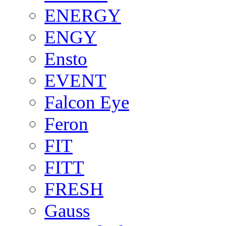
ENERGY
ENGY
Ensto
EVENT
Falcon Eye
Feron
FIT
FITT
FRESH
Gauss