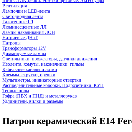
Шины. DIN-рейки. Розетки щитовые. Аксессуары
Вентиляция
Лампочки и LED-лента
Светодиодная лента
Галогенные ГЛ
Люминесцентные ЛЛ
Лампы накаливания ЛОН
Натриевые ДНаТ
Патроны
Трансформаторы 12V
Диммируемые лампы
Светильники, прожекторы, датчики движения
Изолента, хомуты, наконечники, гильзы
Кабельные каналы и лотки
Клеммы, скрутки, орешки
Мультиметры, индикаторные отвертки
Распределительные коробки. Подрозетники. КУП
Теплые полы
Гофра (ПВХ и ПНД) и металлорукав
Удлинители, вилки и разъемы
Патрон керамический Е14 Fer