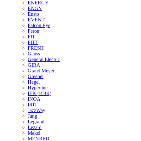
ENERGY
ENGY
Ensto
EVENT
Falcon Eye
Feron
FIT
FITT
FRESH
Gauss
General Electric
GIRA
Grand Meyer
Greenel
Hegel
Hyperline
IEK (ИЭК)
INOA
IRIT
JazzWay
Jung
Legrand
Lezard
Makel
MENRED