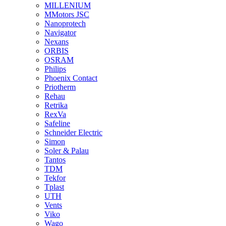
MILLENIUM
MMotors JSC
Nanoprotech
Navigator
Nexans
ORBIS
OSRAM
Philips
Phoenix Contact
Priotherm
Rehau
Retrika
RexVa
Safeline
Schneider Electric
Simon
Soler & Palau
Tantos
TDM
Tekfor
Tplast
UTH
Vents
Viko
Wago