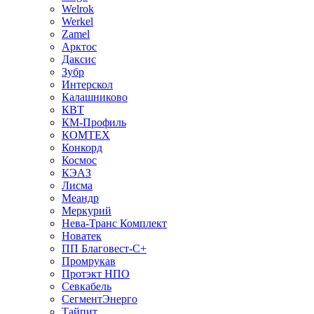
Welrok
Werkel
Zamel
Арктос
Даксис
Зубр
Интерскол
Калашниково
КВТ
КМ-Профиль
КОМТЕХ
Конкорд
Космос
КЭАЗ
Лисма
Меандр
Меркурий
Нева-Транс Комплект
Новатек
ПП Благовест-С+
Промрукав
Протэкт НПО
Севкабель
СегментЭнерго
Тайпит