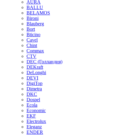
AURA
BALLU
BELAMOS
Bironi
Blauberg
Bort
Bticino
Cavel
Chint
Commax
CTV
DEC (Голландия)
DEKraft
DeLonghi
DEVI
DigiTop
Dimetra
DKC
Dospel
Ecola
Economic
EKF
Electrolux
Eleganz
ENDER