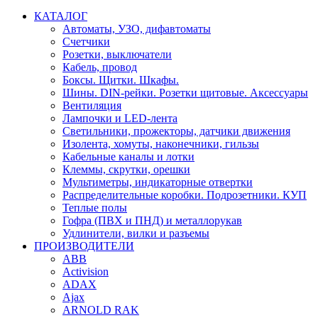
КАТАЛОГ
Автоматы, УЗО, дифавтоматы
Счетчики
Розетки, выключатели
Кабель, провод
Боксы. Щитки. Шкафы.
Шины. DIN-рейки. Розетки щитовые. Аксессуары
Вентиляция
Лампочки и LED-лента
Светильники, прожекторы, датчики движения
Изолента, хомуты, наконечники, гильзы
Кабельные каналы и лотки
Клеммы, скрутки, орешки
Мультиметры, индикаторные отвертки
Распределительные коробки. Подрозетники. КУП
Теплые полы
Гофра (ПВХ и ПНД) и металлорукав
Удлинители, вилки и разъемы
ПРОИЗВОДИТЕЛИ
ABB
Activision
ADAX
Ajax
ARNOLD RAK