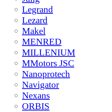
Legrand
Lezard
Makel
MENRED
MILLENIUM
MMotors JSC
Nanoprotech
Navigator
Nexans
ORBIS