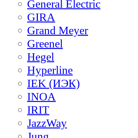
General Electric
GIRA
Grand Meyer
Greenel
Hegel
Hyperline
IEK (ИЭК)
INOA
IRIT
JazzWay
Jung