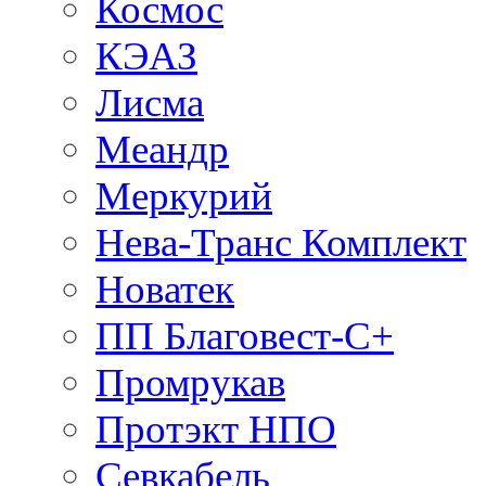
Космос
КЭАЗ
Лисма
Меандр
Меркурий
Нева-Транс Комплект
Новатек
ПП Благовест-С+
Промрукав
Протэкт НПО
Севкабель