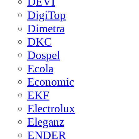
DEVI
DigiTop
Dimetra
DKC
Dospel
Ecola
Economic
EKF
Electrolux
Eleganz
ENDER