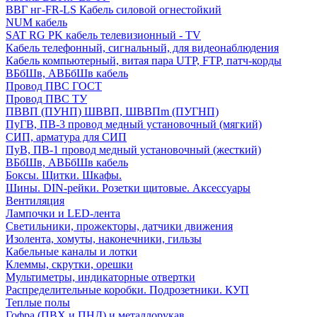
ВВГ нг-FR-LS Кабель силовой огнестойкий
NUM кабель
SAT RG PK кабель телевизионный - TV
Кабель телефонный, сигнальный, для видеонаблюдения
Кабель компьютерный, витая пара UTP, FTP, патч-корды
ВБбШв, АВБбШв кабель
Провод ПВС ГОСТ
Провод ПВС ТУ
ПВВП (ПУНП) ШВВП, ШВВПm (ПУГНП)
ПуГВ, ПВ-3 провод медный установочный (мягкий)
СИП, арматура для СИП
ПуВ, ПВ-1 провод медный установочный (жесткий)
ВБбШв, АВБбШв кабель
Боксы. Щитки. Шкафы.
Шины. DIN-рейки. Розетки щитовые. Аксессуары
Вентиляция
Лампочки и LED-лента
Светильники, прожекторы, датчики движения
Изолента, хомуты, наконечники, гильзы
Кабельные каналы и лотки
Клеммы, скрутки, орешки
Мультиметры, индикаторные отвертки
Распределительные коробки. Подрозетники. КУП
Теплые полы
Гофра (ПВХ и ПНД) и металлорукав