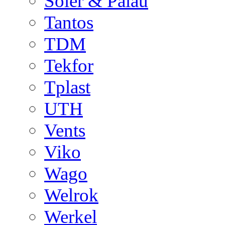
Soler & Palau
Tantos
TDM
Tekfor
Tplast
UTH
Vents
Viko
Wago
Welrok
Werkel