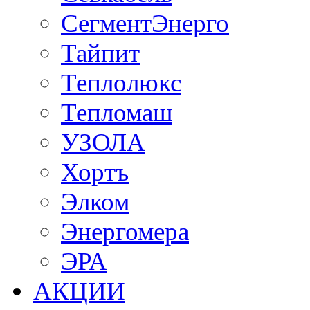
СегментЭнерго
Тайпит
Теплолюкс
Тепломаш
УЗОЛА
Хортъ
Элком
Энергомера
ЭРА
АКЦИИ