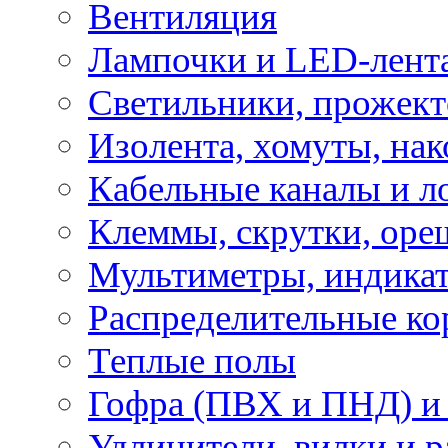
Вентиляция
Лампочки и LED-лент
Светильники, прожект
Изолента, хомуты, нак
Кабельные каналы и л
Клеммы, скрутки, оре
Мультиметры, индикат
Распределительные ко
Теплые полы
Гофра (ПВХ и ПНД) и 
Удлинители, вилки и 