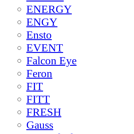
ENERGY
ENGY
Ensto
EVENT
Falcon Eye
Feron
FIT
FITT
FRESH
Gauss