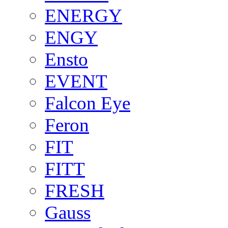
ENERGY
ENGY
Ensto
EVENT
Falcon Eye
Feron
FIT
FITT
FRESH
Gauss