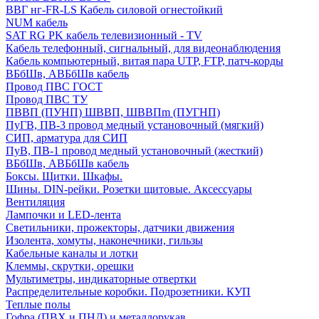
ВВГ нг-FR-LS Кабель силовой огнестойкий
NUM кабель
SAT RG PK кабель телевизионный - TV
Кабель телефонный, сигнальный, для видеонаблюдения
Кабель компьютерный, витая пара UTP, FTP, патч-корды
ВБбШв, АВБбШв кабель
Провод ПВС ГОСТ
Провод ПВС ТУ
ПВВП (ПУНП) ШВВП, ШВВПm (ПУГНП)
ПуГВ, ПВ-3 провод медный установочный (мягкий)
СИП, арматура для СИП
ПуВ, ПВ-1 провод медный установочный (жесткий)
ВБбШв, АВБбШв кабель
Боксы. Щитки. Шкафы.
Шины. DIN-рейки. Розетки щитовые. Аксессуары
Вентиляция
Лампочки и LED-лента
Светильники, прожекторы, датчики движения
Изолента, хомуты, наконечники, гильзы
Кабельные каналы и лотки
Клеммы, скрутки, орешки
Мультиметры, индикаторные отвертки
Распределительные коробки. Подрозетники. КУП
Теплые полы
Гофра (ПВХ и ПНД) и металлорукав