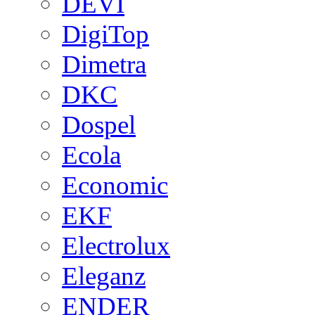
DEVI
DigiTop
Dimetra
DKC
Dospel
Ecola
Economic
EKF
Electrolux
Eleganz
ENDER