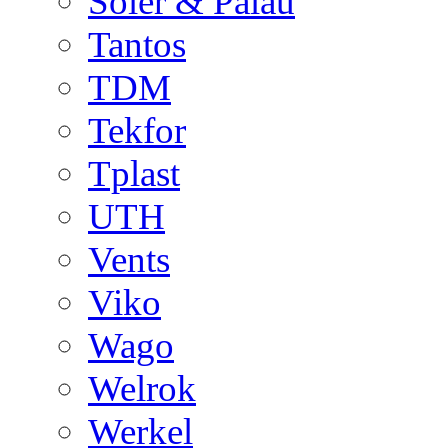
Soler & Palau
Tantos
TDM
Tekfor
Tplast
UTH
Vents
Viko
Wago
Welrok
Werkel