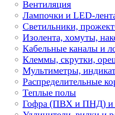
Вентиляция
Лампочки и LED-лент
Светильники, прожект
Изолента, хомуты, нак
Кабельные каналы и л
Клеммы, скрутки, оре
Мультиметры, индикат
Распределительные ко
Теплые полы
Гофра (ПВХ и ПНД) и 
Удлинители, вилки и 