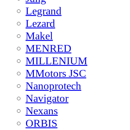
Legrand
Lezard
Makel
MENRED
MILLENIUM
MMotors JSC
Nanoprotech
Navigator
Nexans
ORBIS