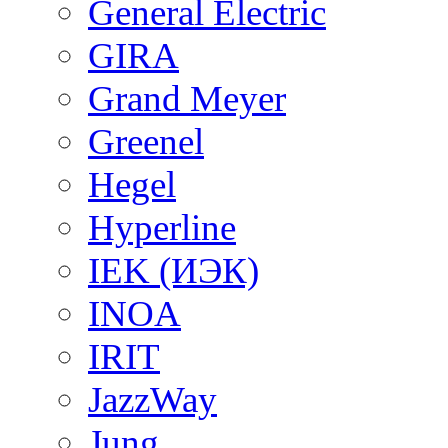
General Electric
GIRA
Grand Meyer
Greenel
Hegel
Hyperline
IEK (ИЭК)
INOA
IRIT
JazzWay
Jung