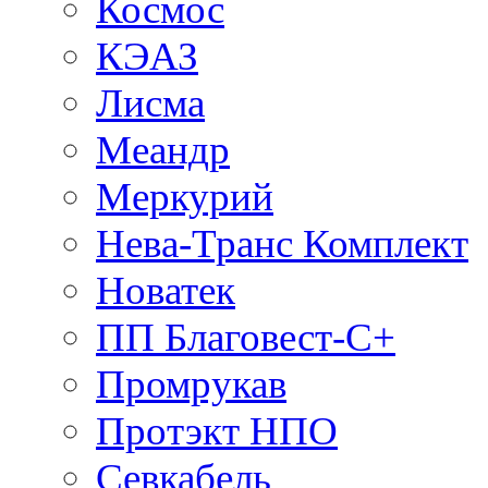
Космос
КЭАЗ
Лисма
Меандр
Меркурий
Нева-Транс Комплект
Новатек
ПП Благовест-С+
Промрукав
Протэкт НПО
Севкабель