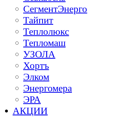
СегментЭнерго
Тайпит
Теплолюкс
Тепломаш
УЗОЛА
Хортъ
Элком
Энергомера
ЭРА
АКЦИИ