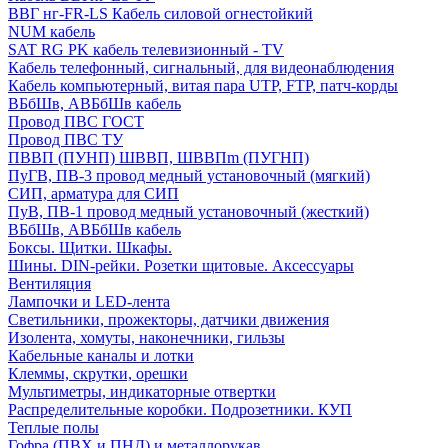
ВВГ нг-FR-LS Кабель силовой огнестойкий
NUM кабель
SAT RG PK кабель телевизионный - TV
Кабель телефонный, сигнальный, для видеонаблюдения
Кабель компьютерный, витая пара UTP, FTP, патч-корды
ВБбШв, АВБбШв кабель
Провод ПВС ГОСТ
Провод ПВС ТУ
ПВВП (ПУНП) ШВВП, ШВВПm (ПУГНП)
ПуГВ, ПВ-3 провод медный установочный (мягкий)
СИП, арматура для СИП
ПуВ, ПВ-1 провод медный установочный (жесткий)
ВБбШв, АВБбШв кабель
Боксы. Щитки. Шкафы.
Шины. DIN-рейки. Розетки щитовые. Аксессуары
Вентиляция
Лампочки и LED-лента
Светильники, прожекторы, датчики движения
Изолента, хомуты, наконечники, гильзы
Кабельные каналы и лотки
Клеммы, скрутки, орешки
Мультиметры, индикаторные отвертки
Распределительные коробки. Подрозетники. КУП
Теплые полы
Гофра (ПВХ и ПНД) и металлорукав