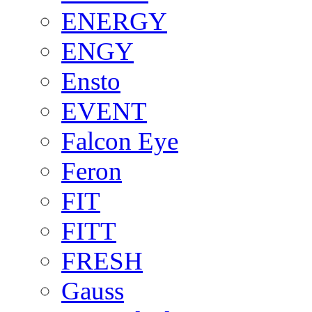
ENERGY
ENGY
Ensto
EVENT
Falcon Eye
Feron
FIT
FITT
FRESH
Gauss