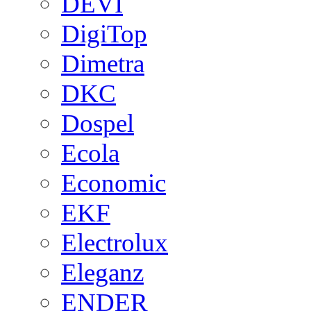
DEVI
DigiTop
Dimetra
DKC
Dospel
Ecola
Economic
EKF
Electrolux
Eleganz
ENDER