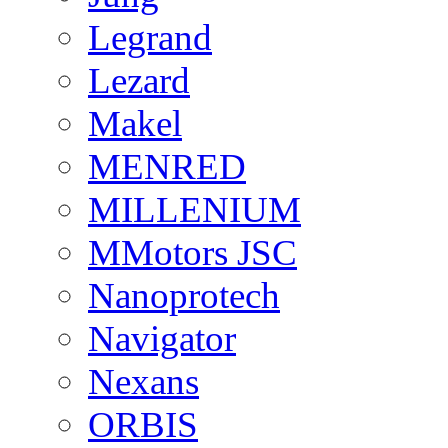
Legrand
Lezard
Makel
MENRED
MILLENIUM
MMotors JSC
Nanoprotech
Navigator
Nexans
ORBIS