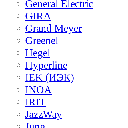
General Electric
GIRA
Grand Meyer
Greenel
Hegel
Hyperline
IEK (ИЭК)
INOA
IRIT
JazzWay
Jung