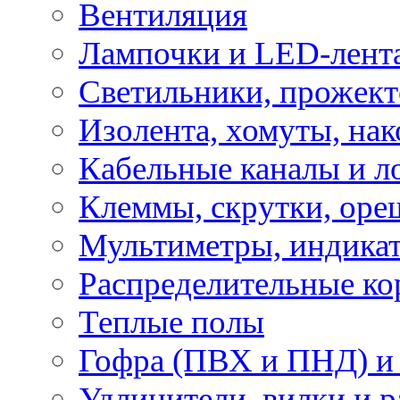
Вентиляция
Лампочки и LED-лент
Светильники, прожект
Изолента, хомуты, нак
Кабельные каналы и л
Клеммы, скрутки, оре
Мультиметры, индикат
Распределительные ко
Теплые полы
Гофра (ПВХ и ПНД) и 
Удлинители, вилки и 