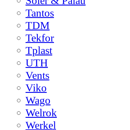
Soler & Palau
Tantos
TDM
Tekfor
Tplast
UTH
Vents
Viko
Wago
Welrok
Werkel