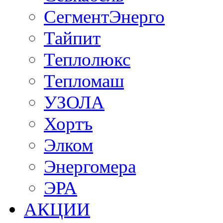
СегментЭнерго
Тайпит
Теплолюкс
Тепломаш
УЗОЛА
Хортъ
Элком
Энергомера
ЭРА
АКЦИИ