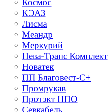
Космос
КЭАЗ
Лисма
Меандр
Меркурий
Нева-Транс Комплект
Новатек
ПП Благовест-С+
Промрукав
Протэкт НПО
Севкабель