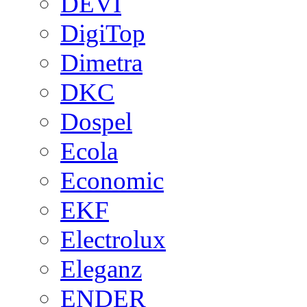
DEVI
DigiTop
Dimetra
DKC
Dospel
Ecola
Economic
EKF
Electrolux
Eleganz
ENDER