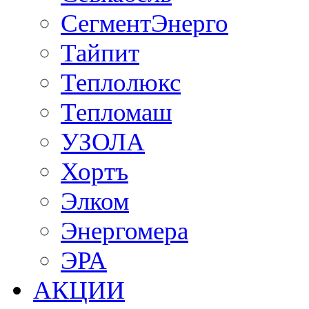
СегментЭнерго
Тайпит
Теплолюкс
Тепломаш
УЗОЛА
Хортъ
Элком
Энергомера
ЭРА
АКЦИИ