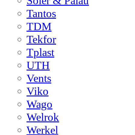
Soler & Palau
Tantos
TDM
Tekfor
Tplast
UTH
Vents
Viko
Wago
Welrok
Werkel