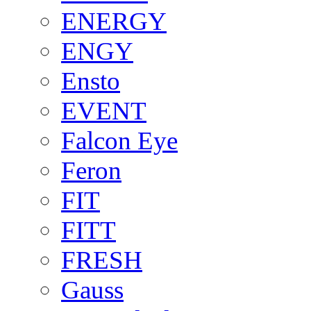
ENERGY
ENGY
Ensto
EVENT
Falcon Eye
Feron
FIT
FITT
FRESH
Gauss