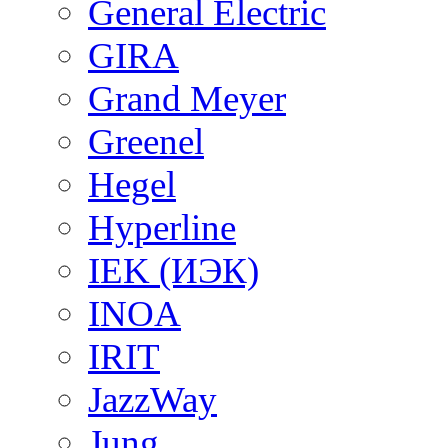
General Electric
GIRA
Grand Meyer
Greenel
Hegel
Hyperline
IEK (ИЭК)
INOA
IRIT
JazzWay
Jung