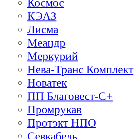
Космос
КЭАЗ
Лисма
Меандр
Меркурий
Нева-Транс Комплект
Новатек
ПП Благовест-С+
Промрукав
Протэкт НПО
Севкабель