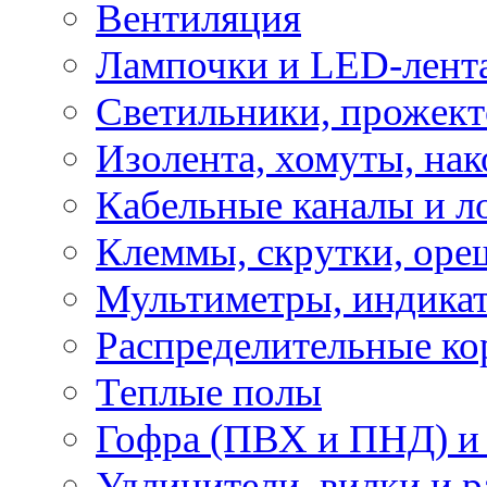
Вентиляция
Лампочки и LED-лент
Светильники, прожект
Изолента, хомуты, нак
Кабельные каналы и л
Клеммы, скрутки, оре
Мультиметры, индикат
Распределительные ко
Теплые полы
Гофра (ПВХ и ПНД) и 
Удлинители, вилки и 