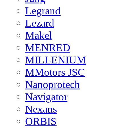
Legrand
Lezard
Makel
MENRED
MILLENIUM
MMotors JSC
Nanoprotech
Navigator
Nexans
ORBIS