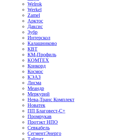
Welrok
Werkel
Zamel
Арктос
Даксис
Зубр
Интерскол
Калашниково
КВТ
КМ-Профиль
КОМТЕХ
Конкорд
Космос
КЭАЗ
Лисма
Меандр
Меркурий
Нева-Транс Комплект
Новатек
ПП Благовест-С+
Промрукав
Протэкт НПО
Севкабель
СегментЭнерго
Тайпит