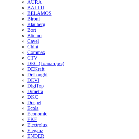
AURA
BALLU
BELAMOS
Bironi
Blauberg
Bort
Bticino
Cavel
Chint
Commax
CTV
DEC (Голландия)
DEKraft
DeLonghi
DEVI
DigiTop
Dimetra
DKC
Dospel
Ecola
Economic
EKF
Electrolux
Eleganz
ENDER