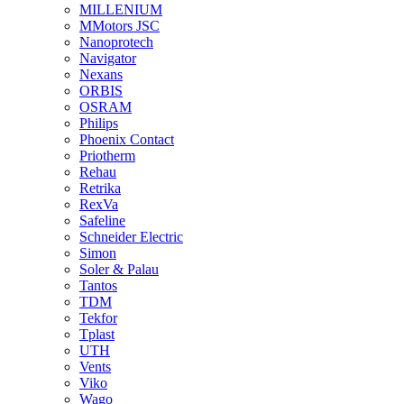
MILLENIUM
MMotors JSC
Nanoprotech
Navigator
Nexans
ORBIS
OSRAM
Philips
Phoenix Contact
Priotherm
Rehau
Retrika
RexVa
Safeline
Schneider Electric
Simon
Soler & Palau
Tantos
TDM
Tekfor
Tplast
UTH
Vents
Viko
Wago