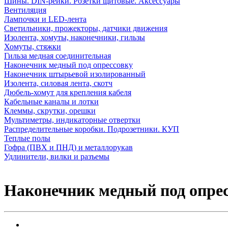
Шины. DIN-рейки. Розетки щитовые. Аксессуары
Вентиляция
Лампочки и LED-лента
Светильники, прожекторы, датчики движения
Изолента, хомуты, наконечники, гильзы
Хомуты, стяжки
Гильза медная соединительная
Наконечник медный под опрессовку
Наконечник штырьевой изолированный
Изолента, силовая лента, скотч
Дюбель-хомут для крепления кабеля
Кабельные каналы и лотки
Клеммы, скрутки, орешки
Мультиметры, индикаторные отвертки
Распределительные коробки. Подрозетники. КУП
Теплые полы
Гофра (ПВХ и ПНД) и металлорукав
Удлинители, вилки и разъемы
Наконечник медный под опрес