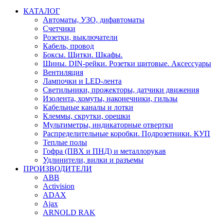
КАТАЛОГ
Автоматы, УЗО, дифавтоматы
Счетчики
Розетки, выключатели
Кабель, провод
Боксы. Щитки. Шкафы.
Шины. DIN-рейки. Розетки щитовые. Аксессуары
Вентиляция
Лампочки и LED-лента
Светильники, прожекторы, датчики движения
Изолента, хомуты, наконечники, гильзы
Кабельные каналы и лотки
Клеммы, скрутки, орешки
Мультиметры, индикаторные отвертки
Распределительные коробки. Подрозетники. КУП
Теплые полы
Гофра (ПВХ и ПНД) и металлорукав
Удлинители, вилки и разъемы
ПРОИЗВОДИТЕЛИ
ABB
Activision
ADAX
Ajax
ARNOLD RAK