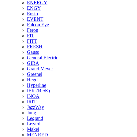
ENERGY
ENGY
Ensto
EVENT
Falcon Eye
Feron
FIT
FITT
FRESH
Gauss
General Electric
GIRA
Grand Meyer
Greenel
Hegel
Hyperline
IEK (ИЭК)
INOA
IRIT
JazzWay
Jung
Legrand
Lezard
Makel
MENRED