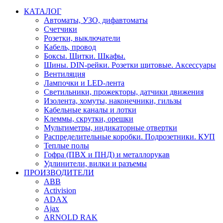
КАТАЛОГ
Автоматы, УЗО, дифавтоматы
Счетчики
Розетки, выключатели
Кабель, провод
Боксы. Щитки. Шкафы.
Шины. DIN-рейки. Розетки щитовые. Аксессуары
Вентиляция
Лампочки и LED-лента
Светильники, прожекторы, датчики движения
Изолента, хомуты, наконечники, гильзы
Кабельные каналы и лотки
Клеммы, скрутки, орешки
Мультиметры, индикаторные отвертки
Распределительные коробки. Подрозетники. КУП
Теплые полы
Гофра (ПВХ и ПНД) и металлорукав
Удлинители, вилки и разъемы
ПРОИЗВОДИТЕЛИ
ABB
Activision
ADAX
Ajax
ARNOLD RAK