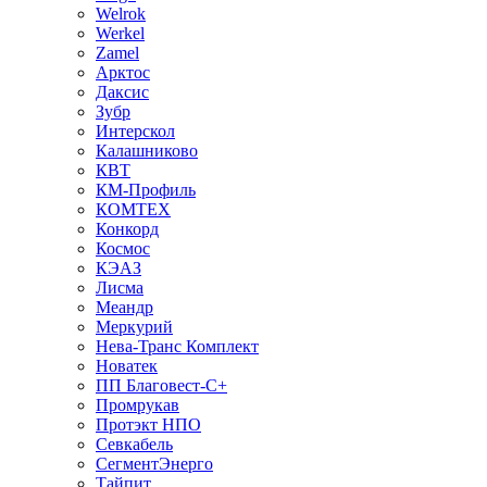
Welrok
Werkel
Zamel
Арктос
Даксис
Зубр
Интерскол
Калашниково
КВТ
КМ-Профиль
КОМТЕХ
Конкорд
Космос
КЭАЗ
Лисма
Меандр
Меркурий
Нева-Транс Комплект
Новатек
ПП Благовест-С+
Промрукав
Протэкт НПО
Севкабель
СегментЭнерго
Тайпит