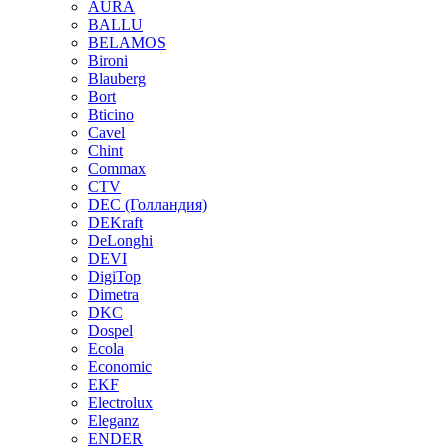
AURA
BALLU
BELAMOS
Bironi
Blauberg
Bort
Bticino
Cavel
Chint
Commax
CTV
DEC (Голландия)
DEKraft
DeLonghi
DEVI
DigiTop
Dimetra
DKC
Dospel
Ecola
Economic
EKF
Electrolux
Eleganz
ENDER