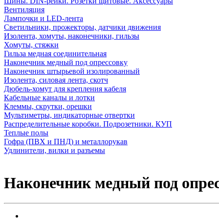
Шины. DIN-рейки. Розетки щитовые. Аксессуары
Вентиляция
Лампочки и LED-лента
Светильники, прожекторы, датчики движения
Изолента, хомуты, наконечники, гильзы
Хомуты, стяжки
Гильза медная соединительная
Наконечник медный под опрессовку
Наконечник штырьевой изолированный
Изолента, силовая лента, скотч
Дюбель-хомут для крепления кабеля
Кабельные каналы и лотки
Клеммы, скрутки, орешки
Мультиметры, индикаторные отвертки
Распределительные коробки. Подрозетники. КУП
Теплые полы
Гофра (ПВХ и ПНД) и металлорукав
Удлинители, вилки и разъемы
Наконечник медный под опрес