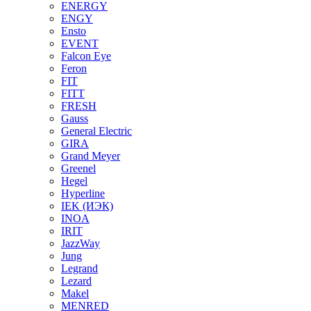
ENERGY
ENGY
Ensto
EVENT
Falcon Eye
Feron
FIT
FITT
FRESH
Gauss
General Electric
GIRA
Grand Meyer
Greenel
Hegel
Hyperline
IEK (ИЭК)
INOA
IRIT
JazzWay
Jung
Legrand
Lezard
Makel
MENRED