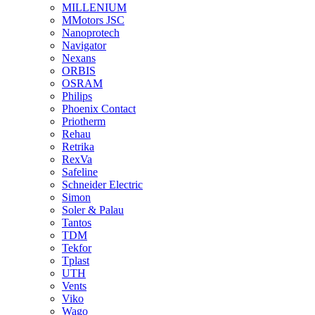
MILLENIUM
MMotors JSC
Nanoprotech
Navigator
Nexans
ORBIS
OSRAM
Philips
Phoenix Contact
Priotherm
Rehau
Retrika
RexVa
Safeline
Schneider Electric
Simon
Soler & Palau
Tantos
TDM
Tekfor
Tplast
UTH
Vents
Viko
Wago