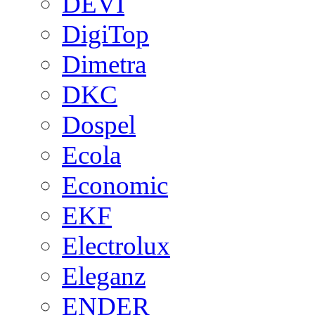
DEVI
DigiTop
Dimetra
DKC
Dospel
Ecola
Economic
EKF
Electrolux
Eleganz
ENDER