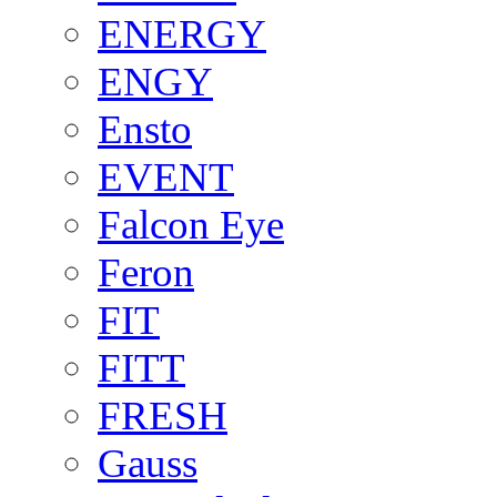
ENERGY
ENGY
Ensto
EVENT
Falcon Eye
Feron
FIT
FITT
FRESH
Gauss