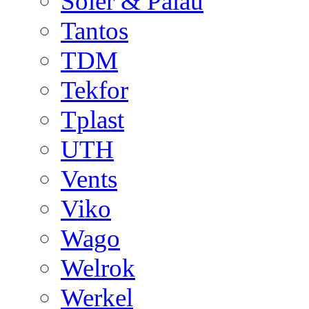
Soler & Palau
Tantos
TDM
Tekfor
Tplast
UTH
Vents
Viko
Wago
Welrok
Werkel