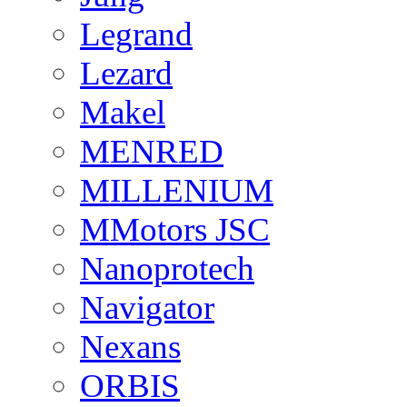
Legrand
Lezard
Makel
MENRED
MILLENIUM
MMotors JSC
Nanoprotech
Navigator
Nexans
ORBIS