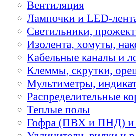
Вентиляция
Лампочки и LED-лент
Светильники, прожект
Изолента, хомуты, нак
Кабельные каналы и л
Клеммы, скрутки, оре
Мультиметры, индикат
Распределительные ко
Теплые полы
Гофра (ПВХ и ПНД) и 
Удлинители, вилки и 