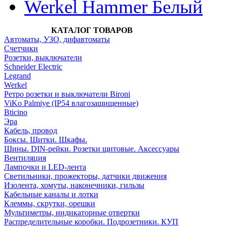
Werkel Hammer Белый
КАТАЛОГ ТОВАРОВ
Автоматы, УЗО, дифавтоматы
Счетчики
Розетки, выключатели
Schneider Electric
Legrand
Werkel
Ретро розетки и выключатели Bironi
ViKo Palmiye (IP54 влагозащищенные)
Bticino
Эра
Кабель, провод
Боксы. Щитки. Шкафы.
Шины. DIN-рейки. Розетки щитовые. Аксессуары
Вентиляция
Лампочки и LED-лента
Светильники, прожекторы, датчики движения
Изолента, хомуты, наконечники, гильзы
Кабельные каналы и лотки
Клеммы, скрутки, орешки
Мультиметры, индикаторные отвертки
Распределительные коробки. Подрозетники. КУП