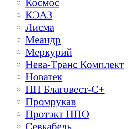
Космос
КЭАЗ
Лисма
Меандр
Меркурий
Нева-Транс Комплект
Новатек
ПП Благовест-С+
Промрукав
Протэкт НПО
Севкабель