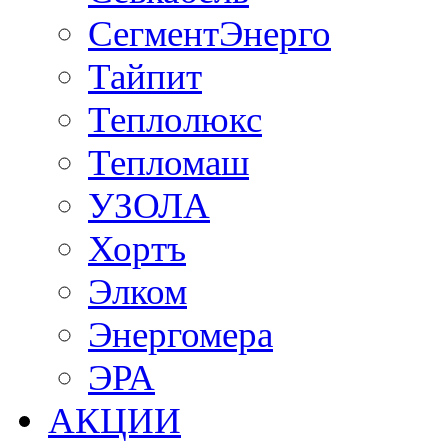
СегментЭнерго
Тайпит
Теплолюкс
Тепломаш
УЗОЛА
Хортъ
Элком
Энергомера
ЭРА
АКЦИИ