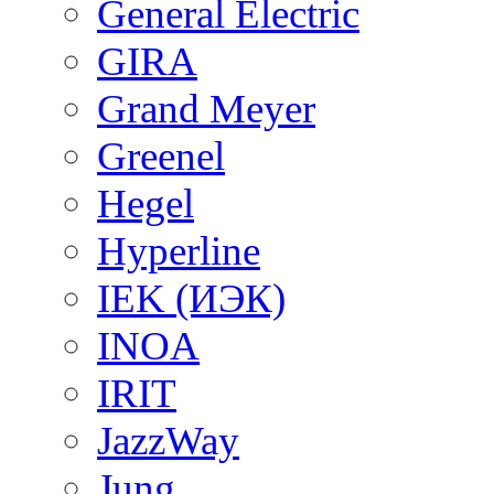
General Electric
GIRA
Grand Meyer
Greenel
Hegel
Hyperline
IEK (ИЭК)
INOA
IRIT
JazzWay
Jung