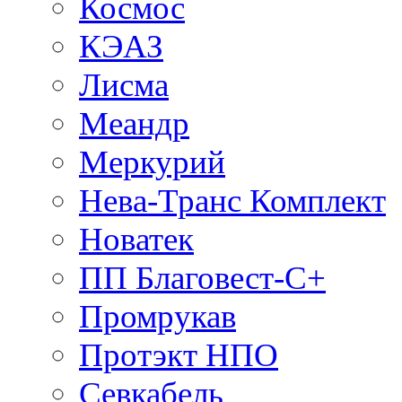
Космос
КЭАЗ
Лисма
Меандр
Меркурий
Нева-Транс Комплект
Новатек
ПП Благовест-С+
Промрукав
Протэкт НПО
Севкабель