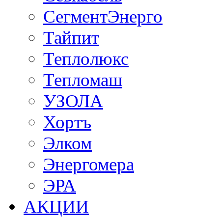
СегментЭнерго
Тайпит
Теплолюкс
Тепломаш
УЗОЛА
Хортъ
Элком
Энергомера
ЭРА
АКЦИИ