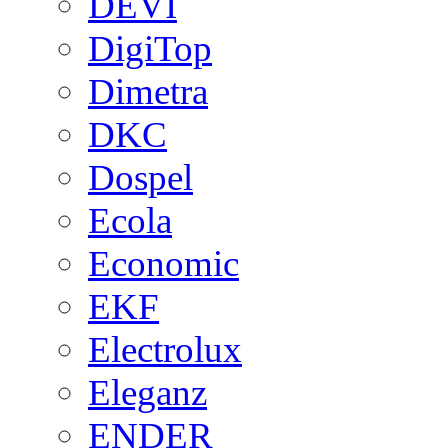
DEVI
DigiTop
Dimetra
DKC
Dospel
Ecola
Economic
EKF
Electrolux
Eleganz
ENDER