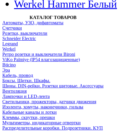
Werkel Hammer Белый
КАТАЛОГ ТОВАРОВ
Автоматы, УЗО, дифавтоматы
Счетчики
Розетки, выключатели
Schneider Electric
Legrand
Werkel
Ретро розетки и выключатели Bironi
ViKo Palmiye (IP54 влагозащищенные)
Bticino
Эра
Кабель, провод
Боксы. Щитки. Шкафы.
Шины. DIN-рейки. Розетки щитовые. Аксессуары
Вентиляция
Лампочки и LED-лента
Светильники, прожекторы, датчики движения
Изолента, хомуты, наконечники, гильзы
Кабельные каналы и лотки
Клеммы, скрутки, орешки
Мультиметры, индикаторные отвертки
Распределительные коробки. Подрозетники. КУП