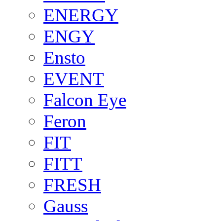
ENERGY
ENGY
Ensto
EVENT
Falcon Eye
Feron
FIT
FITT
FRESH
Gauss