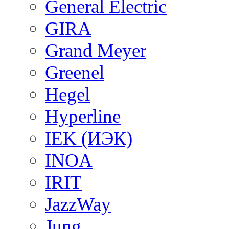
General Electric
GIRA
Grand Meyer
Greenel
Hegel
Hyperline
IEK (ИЭК)
INOA
IRIT
JazzWay
Jung