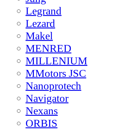
Legrand
Lezard
Makel
MENRED
MILLENIUM
MMotors JSC
Nanoprotech
Navigator
Nexans
ORBIS