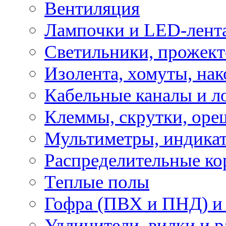
Вентиляция
Лампочки и LED-лент
Светильники, прожект
Изолента, хомуты, нак
Кабельные каналы и л
Клеммы, скрутки, оре
Мультиметры, индикат
Распределительные ко
Теплые полы
Гофра (ПВХ и ПНД) и 
Удлинители, вилки и 