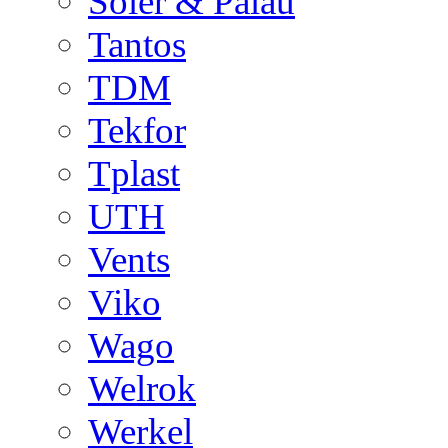
Soler & Palau
Tantos
TDM
Tekfor
Tplast
UTH
Vents
Viko
Wago
Welrok
Werkel